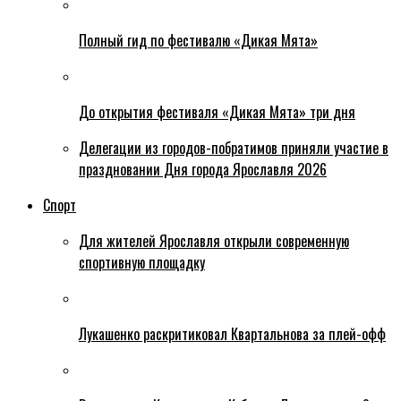
Полный гид по фестивалю «Дикая Мята»
До открытия фестиваля «Дикая Мята» три дня
Делегации из городов-побратимов приняли участие в
праздновании Дня города Ярославля 2026
Спорт
Для жителей Ярославля открыли современную
спортивную площадку
Лукашенко раскритиковал Квартальнова за плей-офф