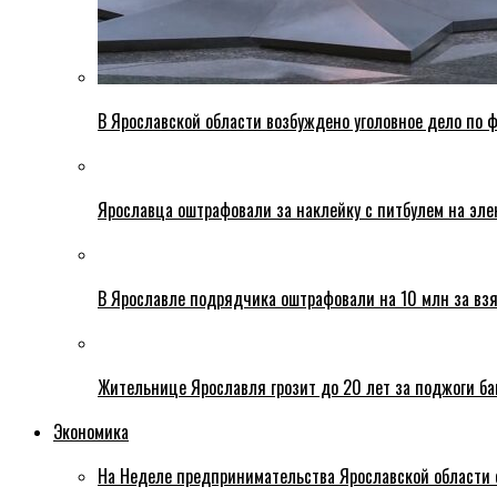
В Ярославской области возбуждено уголовное дело по ф
Ярославца оштрафовали за наклейку с питбулем на эле
В Ярославле подрядчика оштрафовали на 10 млн за взя
Жительнице Ярославля грозит до 20 лет за поджоги б
Экономика
На Неделе предпринимательства Ярославской области 