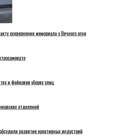
акту осквернения мемориала у Вечного огня
ктросамокате
тку и фейковую уборку улиц
анковских отделений
обсудили развитие креативных индустрий