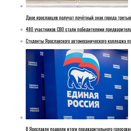
Двое ярославцев получат почётный знак города третье
480 участников СВО стали победителями предваритель
Студенты Ярославского автомеханического колледжа п
В Ярославле подвели итоги предварительного голосова