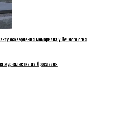
акту осквернения мемориала у Вечного огня
ла журналистка из Ярославля