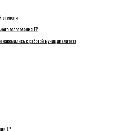
й степени
ного голосования ЕР
ознакомились с работой муниципалитета
ния ЕР