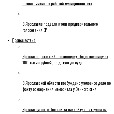
познакомились с работой муниципалитета
В Ярославле подвели итоги предварительного
голосования ЕР
Происшествия
Ярославец, сжегший пенсионерку-общественницу за
100 тысяч рублей, не дожил до суда
В Ярославской области возбуждено уголовное дело по
факту осквернения мемориала у Вечного огня
Ярославца оштрафовали за наклейку с питбулем на