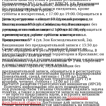
Поликлиника № 1 (ул. 50 лет ВЛКСМ, 54). Вакцинация
проекта «Герои Ярославии», аналога федеральной
без предварительной записи ежедневно, кроме
программы «Время героев».
субботы и воскресенья, с 17:00 до 19:00. Обращаться в
Цель программы — создать кадровый резерв для
регистратуру или кабинет № 7А поликлиники.
власти, госкомпаний и общественного сектора
Поликлиника № 3 (ул. Свободы, 4а). Вакцинация без
региона, а итоговые защиты проектов смогут
предварительной записи с 11:00 до 12:00, обращаться
применяться в работе органов власти и на
в регистратуру, кроме субботы и воскресенья.
предприятиях.
Поликлиника № 4 (ул. Зои Космодемьянской, 2а).
Вакцинация без предварительной записи с 13:30 до
Среди итоговых работ — локальный проект по
14:20, обращаться в регистратуру, кроме субботы. В
благоустройству дворовой территории в Ярославле; он
воскресенье с 8:00 до 9:00.
разрабатывается в тесном взаимодействии с жильцами
Поликлиника городской больницы № 2 им. Пирогова
и представителями органов власти.
(ул. Максима Горького, 58).Вакцинация без
предварительной записи, обращаться в регистратуру.
Итоговую версию презентации проекта формировали
Понедельник, среда, пятница с 13:00 до 17:00,
Центр развития городских территорий (ЦРГТ) и
вторник, четверг, суббота с 12:00 до 15:00.
Институт развития стратегических инициатив (ИРСИ)
Получить информацию обо всех прививочных
под руководством Татьяны Обуховой. Годилась задача
пунктах, а также о возможности записи на вакцинацию
— не просто представить идею, а встроить механизм
на территории Рыбинска можно на
Геопортале
внедрения в существующую систему.
Ярославской области
. Доступные для записи пункты
Очные модули финалистов завершились на прошлой