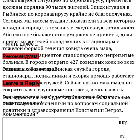
должны порядка 90 тысяч жителей. Эпидситуация в
Рыбинске по коронавирусу крайне не благополучная.
Сегодня мы имеем худшие показатели за всю историю
ковида в городе, в том числе ежедневную летальность.
Абсолютное большинство умерших не привиты, доля
привитых жителей попадающих в стационары с
Читать далее ...
тяжелой формой течения ковида очень мала,
большинство пациентов стационаров это непривитые
Рекомендуем!
больные. В городе открыто 427 ковидных коек во всех
больницах. Вся медицинская служба города,
Оставить комментарий
стационары, поликлиники и скорая помощь работают
с серьезной перегрузкой. Сейчас нужно максимально
Leave a Reply
сократить все групповые контакты, использовать
маски в транспорте и в общественных местах, —
Ваш адрес email не будет опубликован.
Обязательные
отметил уполномоченный по вопросам социальной
поля помечены
*
политики и здравоохранения Константин Ветров.
Комментарий
*
Кампания по вакцинации продолжается. Прививку
можно сделать в трех выездных пунктах или в
поликлинике по месту жительства. В поликлинику