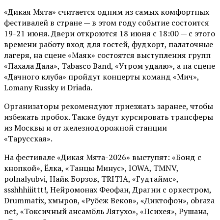
«Дикая Мята» считается одним из самых комфортных
фестивалей в стране — в этом году событие состоится
19-21 июня. Двери откроются 18 июня с 18:00 — с этого
времени работу вход для гостей, фудкорт, палаточные
лагеря, на сцене «Маяк» состоятся выступления групп
«Пахала Дала», Tabasco Band, «Утром удалю», а на сцене
«Дачного клуба» пройдут концерты команд «Мич»,
Lomany Russky и Driada.
Организаторы рекомендуют приезжать заранее, чтобы
избежать пробок. Также будут курсировать трансферы
из Москвы и от железнодорожной станции
«Тарусская».
На фестивале «Дикая Мята-2026» выступят: «Бонд с
кнопкой», Ёлка, «Танцы Минус», IOWA, TMNV,
polnalyubvi, Найк Борзов, TRITIA, «Гудтаймс»,
ssshhhiiittt!, Нейромонах Феофан, Драгни с оркестром,
Drummatix, хмыров, «Рубеж Веков», «Диктофон», obraza
net, «Токсичный ансамбль Лягухо», «Психея», Рушана,