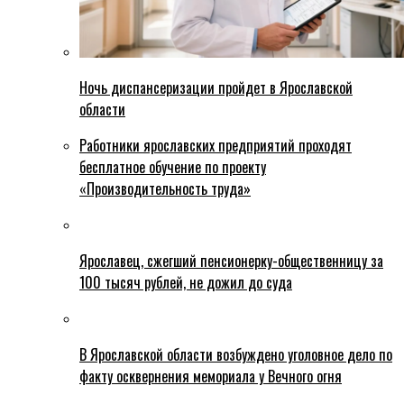
Ночь диспансеризации пройдет в Ярославской
области
Работники ярославских предприятий проходят
бесплатное обучение по проекту
«Производительность труда»
Ярославец, сжегший пенсионерку-общественницу за
100 тысяч рублей, не дожил до суда
В Ярославской области возбуждено уголовное дело по
факту осквернения мемориала у Вечного огня