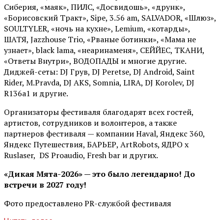
Сиберия, «маяк», ПИЛС, «Досвидошь», «друнк»,
«Борисовский Тракт», Sipe, 3.56 am, SALVADOR, «Шлюз»,
SOULTYLER, «ночь на кухне», Lemium, «котарды»,
ШАТЯ, Jazzhouse Trio, «Рваные ботинки», «Мама не
узнает», black lama, «неаринаменя», СЕЙЙЕС, ТКАНИ,
«Ответы Внутри», ВОДОПАДЫ и многие другие.
Диджей-сеты: DJ Грув, DJ Peretse, DJ Android, Saint
Rider, М.Pravda, DJ AKS, Somnia, LIRA, DJ Korolev, DJ
R136a1 и другие.
Организаторы фестиваля благодарят всех гостей,
артистов, сотрудников и волонтеров, а также
партнеров фестиваля — компании Haval, Яндекс 360,
Яндекс Путешествия, БАРЬЕР, ArtRobots, ЯДРО х
Ruslaser, DS Proaudio, Fresh bar и других.
«Дикая Мята-2026» — это было легендарно! До
встречи в 2027 году!
Фото предоставлено PR-службой фестиваля