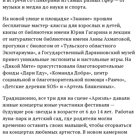
и встречи со спикерами из самых разных сфер — от
музыки и медиа до науки и спорта.
На новой улице и площадке «Знание» прошли
бесплатные мастер-классы для взрослых и детей,
квизы от библиотеки имени Юрия Гагарина и лекции
от
натуралистом
библиотеки имени Анны Ахматовой,
прогулки с биологом от
«Тульского областного
Экзотариума»
, а Государственный Дарвиновский музей
привез уникальные экспонаты и настольные игры. На
«Дикой Мяте» присутствовали благотворительные
фонды «Дари Еду», «Команда Добра», центр
социальной и благотворительной помощи «Ранчо»,
«Детские деревни SOS» и «Артель Блаженных».
Традиционно, все три дня на сцене
«Ариэль»
давали
живые концерты юные участники фестиваля —
будущие рок-звезды в возрасте от 6 до 14 лет. Работал
луна-парк и детский сад, где родители могли
временно оставить своих малышей, чтобы оторваться
на концертах любимых артистов. В новом камерном