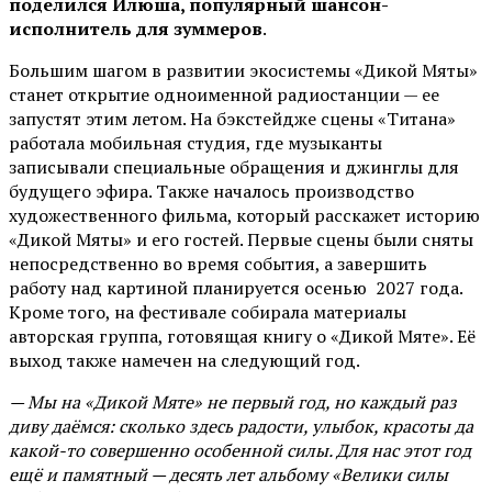
поделился Илюша, популярный шансон-
исполнитель для зуммеров
.
Большим шагом в развитии экосистемы «Дикой Мяты»
станет открытие одноименной радиостанции — ее
запустят этим летом. На бэкстейдже сцены «Титана»
работала мобильная студия, где музыканты
записывали специальные обращения и джинглы для
будущего эфира. Также началось производство
художественного фильма, который расскажет историю
«Дикой Мяты» и его гостей. Первые сцены были сняты
непосредственно во время события, а завершить
работу над картиной планируется осенью 2027 года.
Кроме того, на фестивале собирала материалы
авторская группа, готовящая книгу о «Дикой Мяте». Её
выход также намечен на следующий год.
— Мы на «Дикой Мяте» не первый год, но каждый раз
диву даёмся: сколько здесь радости, улыбок, красоты да
какой-то совершенно особенной силы. Для нас этот год
ещё и памятный — десять лет альбому «Велики силы