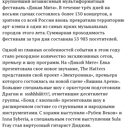
крупнейший независимый мультиформатный
фестиваль «Дикая Мята». В течение трёх дней на
восьми сценах состоялось более 130 концертов, а
зрители со всей России вновь превратили территорию
арт-кэмпа в один из самых ярких музыкальных
городов этого лета. Суммарная проходимость
фестиваля за три дня составила 53 983 посетителей.
Одной из главных особенностей события в этом году
стало рекордное количество эксклюзивных сетов,
премьер и шоу программ. На «Дикой Мяте» Ёлка
презентовала свое новое звучание, The Hatters
представили свой проект «Электроника», премьера
которого состоялась на новой сцене «Вашана Арена».
Большие специальные шоу с оркестром подготовили
Драгни и ssshhhiiittt!, отметившие десятилетие
группы. «Бонд с кнопкой» презентовали шоу в
расширенном составе со струнными и народными
инструментами. С хорами выступили «Рубеж Веков» и
Inna Syberia, а специальным гостем выступления Sula
Fray стал виртуозный гитарист Дидюля.