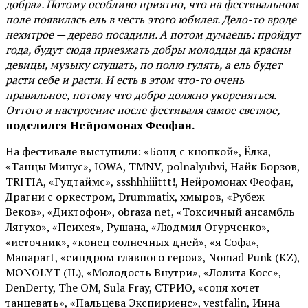
добра». Потому особливо приятно, что на фестивальном
поле появилась ель в честь этого юбилея. Дело-то вроде
нехитрое — дерево посадили. А потом думаешь: пройдут
года, будут сюда приезжать добры молодцы да красны
девицы, музыку слушать, по полю гулять, а ель будет
расти себе и расти. И есть в этом что-то очень
правильное, потому что добро должно укореняться.
Оттого и настроение после фестиваля самое светлое,
—
поделился Нейромонах Феофан.
На фестивале выступили: «Бонд с кнопкой», Ёлка,
«Танцы Минус», IOWA, TMNV, polnalyubvi, Найк Борзов,
TRITIA, «Гудтаймс», ssshhhiiittt!, Нейромонах Феофан,
Драгни с оркестром, Drummatix, хмыров, «Рубеж
Веков», «Диктофон», obraza net, «Токсичный ансамбль
Лягухо», «Психея», Рушана, «Людмил Огурченко»,
«источник», «конец солнечных дней», «я Софа»,
Manapart, «синдром главного героя», Nomad Punk (KZ),
MONOLYT (IL), «Молодость Внутри», «Лолита Косс»,
DenDerty, The OM, Sula Fray, СТРИО, «соня хочет
танцевать», «Пальцева Экспириенс», vestfalin, Инна