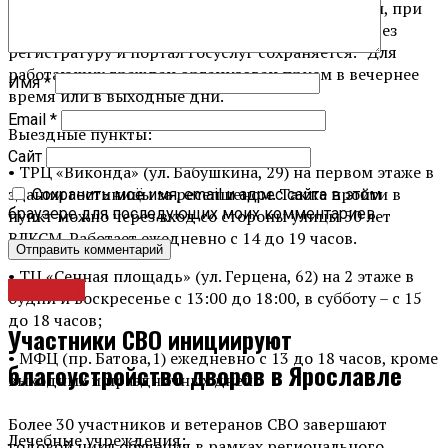
можно обращаться без предварительной записи, при
этом возможность предварительной записи через
регистратуру и портал Госуслуг сохраняется. Для
работающих граждан организован прием в вечернее
Имя
*
время или в выходные дни.
Email
*
Выездные пункты:
Сайт
• ТРЦ «Виконда» (ул. Бабушкина, 29) на первом этаже в
здании гостиницы за ресепшеном. Также пройти в
Сохранить моё имя, email и адрес сайта в этом
браузере для последующих моих комментариев.
пункт можно через вход со стороны улицы 50 лет
ВЛКСМ. Работает ежедневно с 14 до 19 часов.
• ТЦ «Сенная площадь» (ул. Герцена, 62) на 2 этаже в
Новости
будни и воскресенье с 13:00 до 18:00, в субботу – с 15
до 18 часов;
Участники СВО инициируют
• МФЦ (пр. Батова,1) ежедневно с 13 до 18 часов, кроме
благоустройство дворов в Ярославле
выходных и праздничных дней.
Более 30 участников и ветеранов СВО завершают
Лечебные учреждения:
годовой цикл обучения в рамках регионального