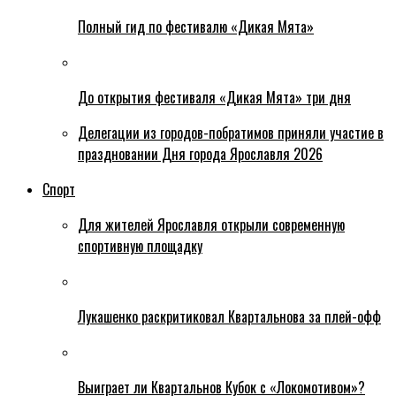
Полный гид по фестивалю «Дикая Мята»
До открытия фестиваля «Дикая Мята» три дня
Делегации из городов-побратимов приняли участие в
праздновании Дня города Ярославля 2026
Спорт
Для жителей Ярославля открыли современную
спортивную площадку
Лукашенко раскритиковал Квартальнова за плей-офф
Выиграет ли Квартальнов Кубок с «Локомотивом»?