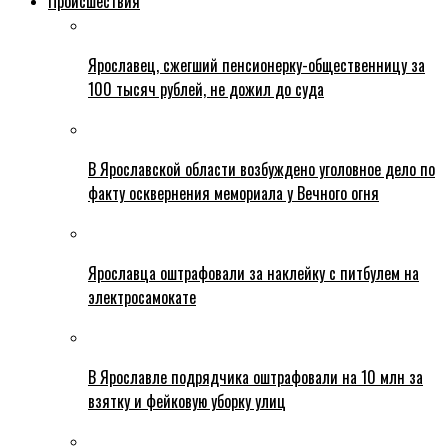
Происшествия
Ярославец, сжегший пенсионерку-общественницу за
100 тысяч рублей, не дожил до суда
В Ярославской области возбуждено уголовное дело по
факту осквернения мемориала у Вечного огня
Ярославца оштрафовали за наклейку с питбулем на
электросамокате
В Ярославле подрядчика оштрафовали на 10 млн за
взятку и фейковую уборку улиц