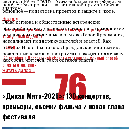
вакцинации от COVID-19 отмечены на карте зеленым
неделе; стажировки — на финишной прямой. Сейчас
значком.
основное — подготовка проектов к защите в июле.
Вперед
Глава региона и общественные ветеранские
организации поддерживают начинания: гражданские
Шесть рыбинцев могут лишиться жилья до конца года из-за
инициативы, рожденные в рамках «Герои Ярославии»,
коммунальных долгов
накапливают поддержку жителей и властей. Как
отметил Игорь Ямщиков: «Гражданские инициативы,
Назад
рожденные в рамках программы, находят поддержку
С 1 октября в Ярославской области установлен единый способ
как среди жителей, так и органов власти».
оплаты отопления
Читать далее ...
Культура
«Дикая Мята-2026»: 130 концертов,
премьеры, съемки фильма и новая глава
фестиваля