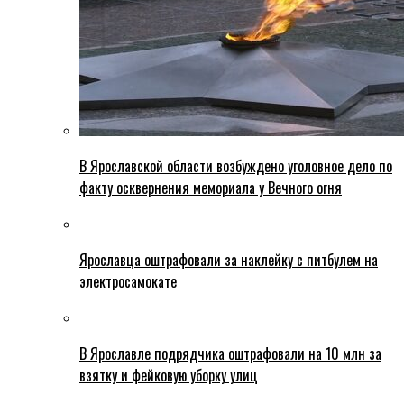
В Ярославской области возбуждено уголовное дело по
факту осквернения мемориала у Вечного огня
Ярославца оштрафовали за наклейку с питбулем на
электросамокате
В Ярославле подрядчика оштрафовали на 10 млн за
взятку и фейковую уборку улиц