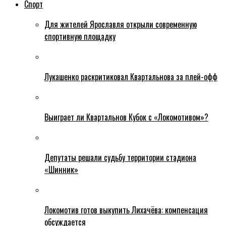
Спорт
Для жителей Ярославля открыли современную
спортивную площадку
Лукашенко раскритиковал Квартальнова за плей-офф
Выиграет ли Квартальнов Кубок с «Локомотивом»?
Депутаты решали судьбу территории стадиона
«Шинник»
Локомотив готов выкупить Лихачёва: компенсация
обсуждается