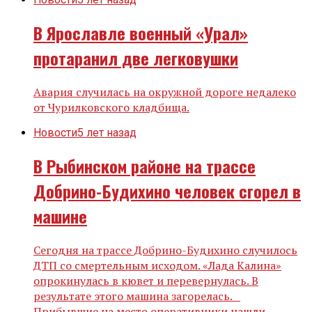
В Ярославле военный «Урал»
протаранил две легковушки
Авария случилась на окружной дороге недалеко
от Чурилковского кладбища.
Новости
5 лет назад
В Рыбинском районе на трассе
Добрино-Будихино человек сгорел в
машине
Сегодня на трассе Добрино-Будихино случилось
ДТП со смертельным исходом. «Лада Калина»
опрокинулась в кювет и перевернулась. В
результате этого машина загорелась.
Прибывшие на место оперативники нашли...