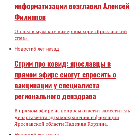
информатизации возглавил Алексей
Филиппов
Он пел в мужском камерном хоре «Ярославский
спев».
Новости
5 лет назад
Стрим про ковид: ярославцы в
прямом эфире смогут спросить о
вакцинации у специалиста
регионального депздрава
В прямом эфире на вопросы ответит заместитель
департамента здравоохранения и фармации
Ярославской области Надежда Корзина.
Новости
5 лет назад