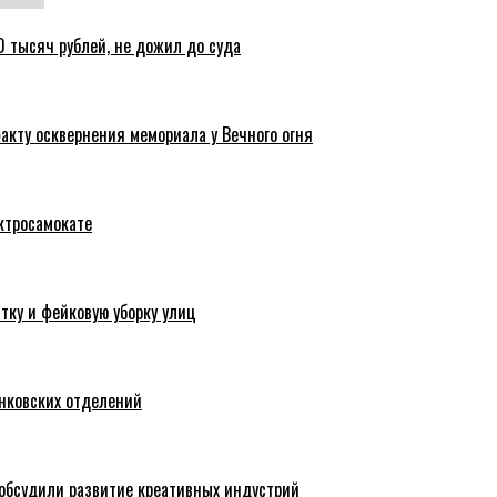
 тысяч рублей, не дожил до суда
акту осквернения мемориала у Вечного огня
ктросамокате
тку и фейковую уборку улиц
анковских отделений
обсудили развитие креативных индустрий