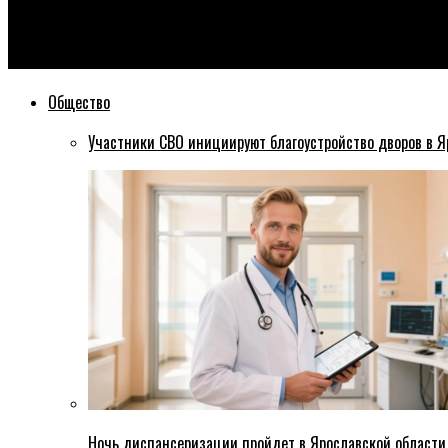
Эхо76
Комиссия ГД выявила новые попытки повлиять на ход избира
Общество
Участники СВО инициируют благоустройство дворов в Я
Ночь диспансеризации пройдет в Ярославской области