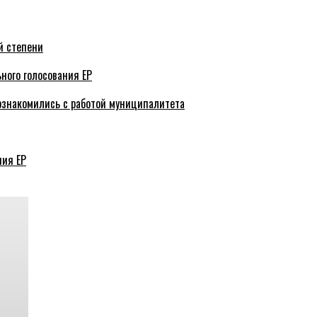
й степени
ного голосования ЕР
ознакомились с работой муниципалитета
ния ЕР