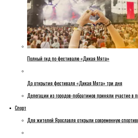
Полный гид по фестивалю «Дикая Мята»
До открытия фестиваля «Дикая Мята» три дня
Делегации из городов-побратимов приняли участие в 
Спорт
Для жителей Ярославля открыли современную спортив