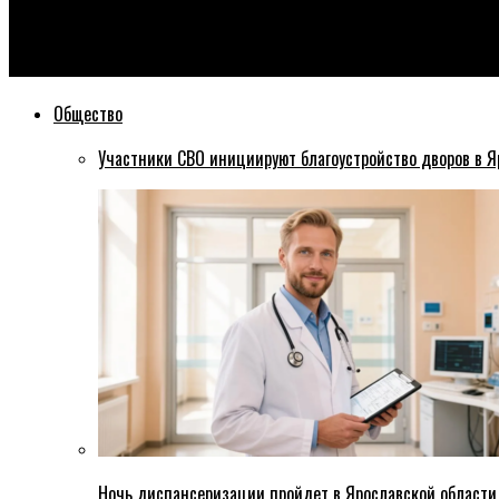
Эхо76
Более двухсот человек заболели коронавирусом за сутки в Я
Общество
Участники СВО инициируют благоустройство дворов в Я
Ночь диспансеризации пройдет в Ярославской области