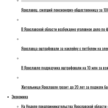
Ярославец, сжегший пенсионерку-общественницу за 100
В Ярославской области возбуждено уголовное дело по ф
Ярославца оштрафовали за наклейку с питбулем на эле
В Ярославле подрядчика оштрафовали на 10 млн за взя
Жительнице Ярославля грозит до 20 лет за поджоги б
Экономика
На Неделе предпринимательства Ярославской области 