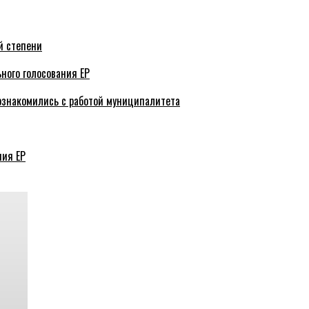
й степени
ного голосования ЕР
ознакомились с работой муниципалитета
ния ЕР