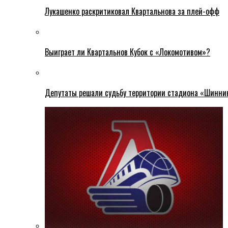
Лукашенко раскритиковал Квартальнова за плей-офф
Выиграет ли Квартальнов Кубок с «Локомотивом»?
Депутаты решали судьбу территории стадиона «Шинни