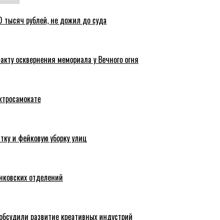
 тысяч рублей, не дожил до суда
акту осквернения мемориала у Вечного огня
ктросамокате
тку и фейковую уборку улиц
анковских отделений
обсудили развитие креативных индустрий