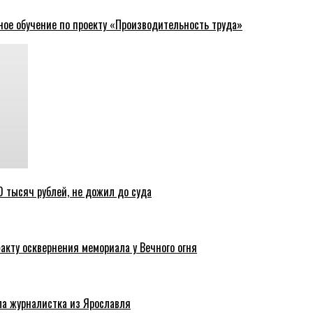
ное обучение по проекту «Производительность труда»
 тысяч рублей, не дожил до суда
акту осквернения мемориала у Вечного огня
ла журналистка из Ярославля