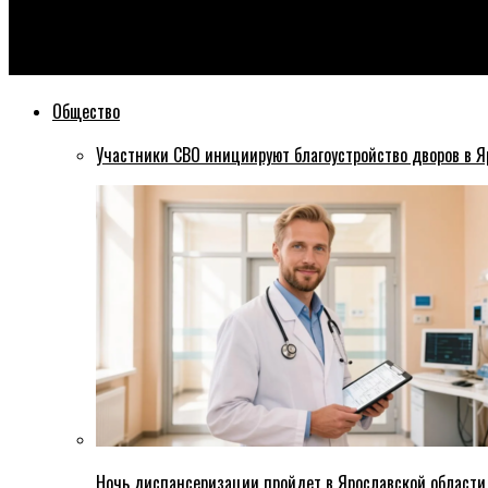
Эхо76
Участок дороги на Которосльной набережной все же открыли 
Общество
Участники СВО инициируют благоустройство дворов в Я
Ночь диспансеризации пройдет в Ярославской области