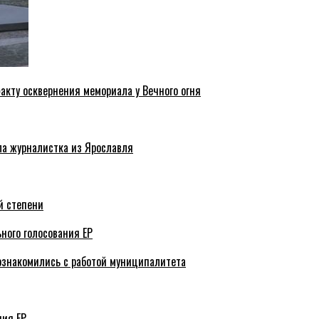
акту осквернения мемориала у Вечного огня
ла журналистка из Ярославля
й степени
ного голосования ЕР
ознакомились с работой муниципалитета
ния ЕР