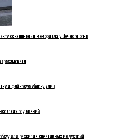
акту осквернения мемориала у Вечного огня
ктросамокате
тку и фейковую уборку улиц
анковских отделений
обсудили развитие креативных индустрий