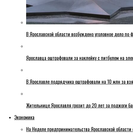
В Ярославской области возбуждено уголовное дело по ф
Ярославца оштрафовали за наклейку с питбулем на эле
В Ярославле подрядчика оштрафовали на 10 млн за взя
Жительнице Ярославля грозит до 20 лет за поджоги б
Экономика
На Неделе предпринимательства Ярославской области 