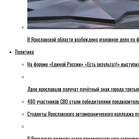
В Ярославской области возбуждено уголовное дело по ф
Политика
На форуме «Единой России» «Есть результат!» выступи
Двое ярославцев получат почётный знак города третье
480 участников СВО стали победителями предваритель
Студенты Ярославского автомеханического колледжа п
В Ярославле подвели итоги предварительного голосова