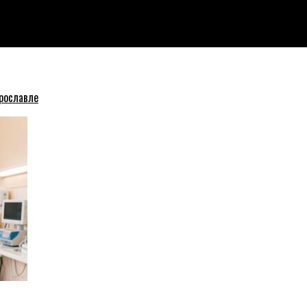
для проезда, но ремонт не доделали
рославле