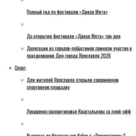
Полный гид по фестивалю «Дикая Мята»
До открытия фестиваля «Дикая Мята» три дня
Делегации из городов-побратимов приняли участие в
праздновании Дня города Ярославля 2026
Спорт
Для жителей Ярославля открыли современную
спортивную площадку
Лукашенко раскритиковал Квартальнова за плей-офф
Выиграет ли Квартальнов Кубок с «Локомотивом»?