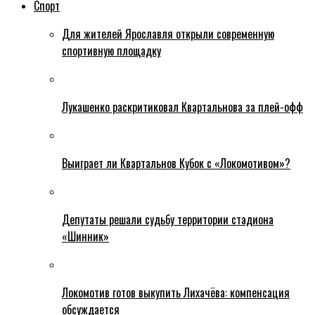
Спорт
Для жителей Ярославля открыли современную
спортивную площадку
Лукашенко раскритиковал Квартальнова за плей-офф
Выиграет ли Квартальнов Кубок с «Локомотивом»?
Депутаты решали судьбу территории стадиона
«Шинник»
Локомотив готов выкупить Лихачёва: компенсация
обсуждается