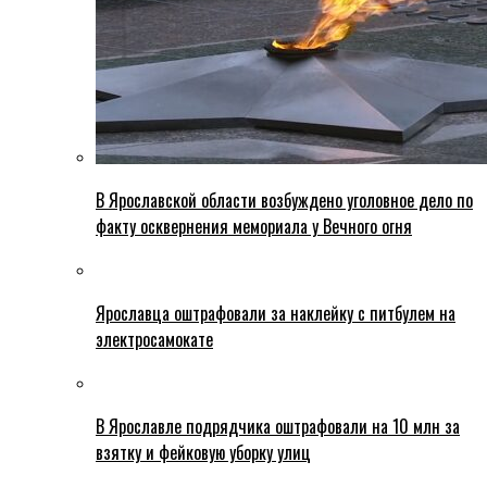
В Ярославской области возбуждено уголовное дело по
факту осквернения мемориала у Вечного огня
Ярославца оштрафовали за наклейку с питбулем на
электросамокате
В Ярославле подрядчика оштрафовали на 10 млн за
взятку и фейковую уборку улиц