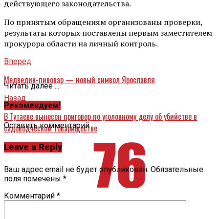
действующего законодательства.
По принятым обращениям организованы проверки,
результаты которых поставлены первым заместителем
прокурора области на личный контроль.
Вперед
Медведик-пивовар — новый символ Ярославля
Читать далее ...
Назад
Рекомендуем!
В Тутаеве вынесен приговор по уголовному делу об убийстве в
Оставить комментарий
садоводческом товариществе
Leave a Reply
Ваш адрес email не будет опубликован.
Обязательные
поля помечены
*
Комментарий
*