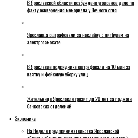
В Ярославской области возбуждено уголовное дело по
факту осквернения мемориала у Вечного огня
Ярославца оштрафовали за наклейку с питбулем на
электросамокате
В Ярославле подрядчика оштрафовали на 10 млн за
взятку и фейковую уборку улиц
Жительнице Ярославля грозит до 20 лет за поджоги
банковских отделений
Экономика
На Неделе предпринимательства Ярославской