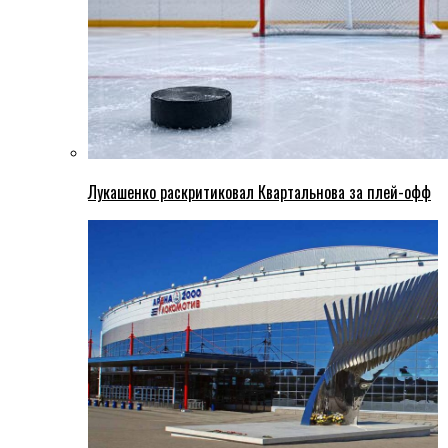
Лукашенко раскритиковал Квартальнова за плей-офф