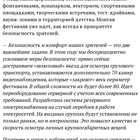
фонтанчиками, лунапарком, лекторием, спортивными
площадками, творческими встречами, тест-драйвами,
лаунж-зонами и территорией детства. Монтаж
фестиваля уже идет, как всегда в приоритете
безопасность зрителей.
—
Безопасность и комфорт наших зрителей — это две
важнейшие задачи. В этом году мы беспрецедентно
усиливаем меры безопасности: прямо сейчас
достраиваем «шлюзовый» въезд для осмотра грузового
транспорта, устанавливаются дополнительно 70 камер
видеонаблюдения, которые «закроют» весь периметр
фестиваля. В общей сложности их будет более 80. Идет
переоборудование серверной с учетом всех современных
требований. Разработана система резервного
электроснабжения на случай перебоев в работе
электросетей. На входных группах будут установлены не
только рамки, но и интроскопы. Это повысит качество и
скорость осмотра личных крупногабаритных вещей.
Построен и готов к работе штаб для силовых структур —