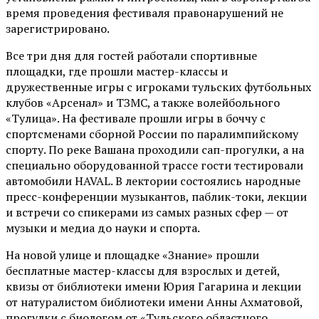
время проведения фестиваля правонарушений не
зарегистрировано.
Все три дня для гостей работали спортивные
площадки, где прошли мастер-классы и
дружественные игры с игроками тульских футбольных
клубов «Арсенал» и ТЗМС, а также волейбольного
«Тулица». На фестивале прошли игры в боччу с
спортсменами сборной России по паралимпийскому
спорту. По реке Вашана проходили сап-прогулки, а на
специально оборудованной трассе гости тестировали
автомобили HAVAL. В лектории состоялись народные
пресс-конференции музыкантов, паблик-токи, лекции
и встречи со спикерами из самых разных сфер — от
музыки и медиа до науки и спорта.
На новой улице и площадке «Знание» прошли
бесплатные мастер-классы для взрослых и детей,
квизы от библиотеки имени Юрия Гагарина и лекции
от
натуралистом
библиотеки имени Анны Ахматовой,
прогулки с биологом от
«Тульского областного