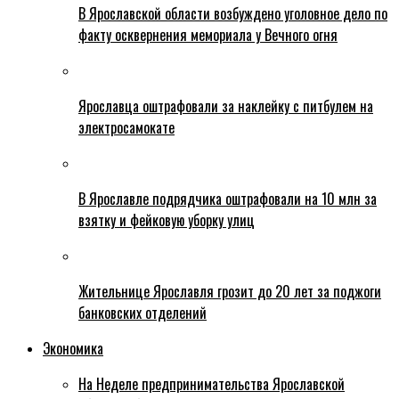
В Ярославской области возбуждено уголовное дело по
факту осквернения мемориала у Вечного огня
Ярославца оштрафовали за наклейку с питбулем на
электросамокате
В Ярославле подрядчика оштрафовали на 10 млн за
взятку и фейковую уборку улиц
Жительнице Ярославля грозит до 20 лет за поджоги
банковских отделений
Экономика
На Неделе предпринимательства Ярославской