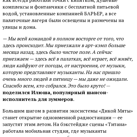
Как всегда работали точки с кипятком, душевые
комплексы и фонтанчики с бесплатной питьевой
водой, установленные компанией БАРЬЕР, а все
палаточные лагеря были освещены и размечены на
улицы и дома.
— Мы всей командой в полном восторге от того, что
здесь происходит. Мы приезжали в арт-кэмп больше
месяца назад, здесь было чистое поле. А сейчас
приезжаем — здесь всё в палатках, всё играет, всё живёт,
люди кайфуют от погоды, от настроения, от музыки,
которую представляют музыканты. На нас пришло
очень много людей в пятницу — мы даже не ожидали.
Спасибо всем, кто собрался. Это было круто!
—
поделился Илюша, популярный шансон-
исполнитель для зуммеров
.
Большим шагом в развитии экосистемы «Дикой Мяты»
станет открытие одноименной радиостанции — ее
запустят этим летом. На бэкстейдже сцены «Титана»
работала мобильная студия, где музыканты