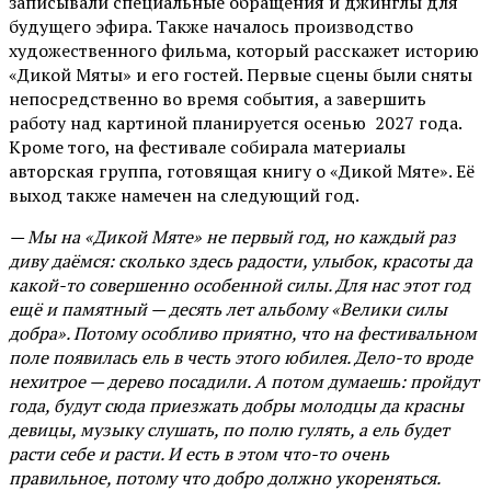
записывали специальные обращения и джинглы для
будущего эфира. Также началось производство
художественного фильма, который расскажет историю
«Дикой Мяты» и его гостей. Первые сцены были сняты
непосредственно во время события, а завершить
работу над картиной планируется осенью 2027 года.
Кроме того, на фестивале собирала материалы
авторская группа, готовящая книгу о «Дикой Мяте». Её
выход также намечен на следующий год.
— Мы на «Дикой Мяте» не первый год, но каждый раз
диву даёмся: сколько здесь радости, улыбок, красоты да
какой-то совершенно особенной силы. Для нас этот год
ещё и памятный — десять лет альбому «Велики силы
добра». Потому особливо приятно, что на фестивальном
поле появилась ель в честь этого юбилея. Дело-то вроде
нехитрое — дерево посадили. А потом думаешь: пройдут
года, будут сюда приезжать добры молодцы да красны
девицы, музыку слушать, по полю гулять, а ель будет
расти себе и расти. И есть в этом что-то очень
правильное, потому что добро должно укореняться.