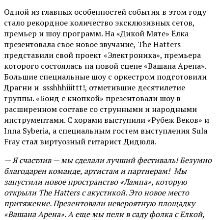
Одной из главных особенностей события в этом году
стало рекордное количество эксклюзивных сетов,
премьер и шоу программ. На «Дикой Мяте» Ёлка
презентовала свое новое звучание, The Hatters
представили свой проект «Электроника», премьера
которого состоялась на новой сцене «Вашана Арена».
Большие специальные шоу с оркестром подготовили
Драгни и ssshhhiiittt!, отметившие десятилетие
группы. «Бонд с кнопкой» презентовали шоу в
расширенном составе со струнными и народными
инструментами. С хорами выступили «Рубеж Веков» и
Inna Syberia, а специальным гостем выступления Sula
Fray стал виртуозный гитарист Дидюля.
— Я счастлив — мы сделали лучший фестиваль! Безумно
благодарен команде, артистам и партнерам! Мы
запустили новое пространство «Лампа», которую
открыли The Hatters с акустикой. Это новое место
притяжение. Презентовали невероятную площадку
«Вашана Арена». А еще мы пели в саду фолка с Елкой,