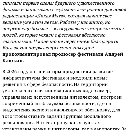
снимали первые сцены будущего художественного
фильма и записывали с музыкантами ролики для новой
радиостанции «Дикая Мята», которая начнет свое
вещание уже этим летом. Работы у нас много, но
энергии еще больше — я воодушевлен эмоциями тысяч
людей, которые уехали с фестиваля абсолютно
счастливыми. И конечно не перестанем благодарить
Бога за три потрясающих солнечных дня!
—
прокомментировал продюсер фестиваля Андрей
Клюкин.
В 2026 году организаторы продолжили развитие
инфраструктуры фестиваля и внедрили новые
решения в сфере безопасности. На территории
установлена сотня инновационных видеокамер,
управляемых искусственным интеллектом, построен
современный штаб службы безопасности, где на
видеостенах эксперты анализируют обстановку, для
того чтобы ставить задачи группам мобильного
реагирования. На всех пропускных пунктах
установлены рамки и интроскопы, как в аэропортах. За