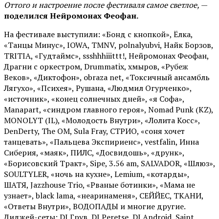
Оттого и настроение после фестиваля самое светлое,
—
поделился Нейромонах Феофан.
На фестивале выступили: «Бонд с кнопкой», Ёлка,
«Танцы Минус», IOWA, TMNV, polnalyubvi, Найк Борзов,
TRITIA, «Гудтаймс», ssshhhiiittt!, Нейромонах Феофан,
Драгни с оркестром, Drummatix, хмыров, «Рубеж
Веков», «Диктофон», obraza net, «Токсичный ансамбль
Лягухо», «Психея», Рушана, «Людмил Огурченко»,
«источник», «конец солнечных дней», «я Софа»,
Manapart, «синдром главного героя», Nomad Punk (KZ),
MONOLYT (IL), «Молодость Внутри», «Лолита Косс»,
DenDerty, The OM, Sula Fray, СТРИО, «соня хочет
танцевать», «Пальцева Экспириенс», vestfalin, Инна
Сиберия, «маяк», ПИЛС, «Досвидошь», «друнк»,
«Борисовский Тракт», Sipe, 3.56 am, SALVADOR, «Шлюз»,
SOULTYLER, «ночь на кухне», Lemium, «котарды»,
ШАТЯ, Jazzhouse Trio, «Рваные ботинки», «Мама не
узнает», black lama, «неаринаменя», СЕЙЙЕС, ТКАНИ,
«Ответы Внутри», ВОДОПАДЫ и многие другие.
Диджей-сеты: DJ Грув, DJ Peretse, DJ Android, Saint