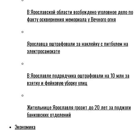
В Ярославской области возбуждено уголовное дело по
факту осквернения мемориала у Вечного огня
Ярославца оштрафовали за наклейку с питбулем на
электросамокате
В Ярославле подрядчика оштрафовали на 10 млн за
взятку и фейковую уборку улиц
Жительнице Ярославля грозит до 20 лет за поджоги
банковских отделений
Экономика