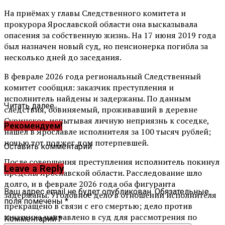
На приёмах у главы Следственного комитета и
прокурора Ярославской области она высказывала
опасения за собственную жизнь. На 17 июня 2019 года
был назначен новый суд, но пенсионерка погибла за
несколько дней до заседания.
В феврале 2026 года региональный Следственный
комитет сообщил: заказчик преступления и
исполнитель найдены и задержаны. По данным
Читать далее ...
следствия, обвиняемый, проживавший в деревне
Суринское, испытывая личную неприязнь к соседке,
Рекомендуем!
нашёл в Ярославле исполнителя за 100 тысяч рублей;
ночью тот поджег дом потерпевшей.
Оставить комментарий
После совершения преступления исполнитель покинул
Leave a Reply
пределы Ярославской области. Расследование шло
долго, и в феврале 2026 года оба фигуранта
Ваш адрес email не будет опубликован.
Обязательные
задержаны. Уголовное дело в отношении исполнителя
поля помечены
*
прекращено в связи с его смертью; дело против
заказчика направлено в суд для рассмотрения по
Комментарий
*