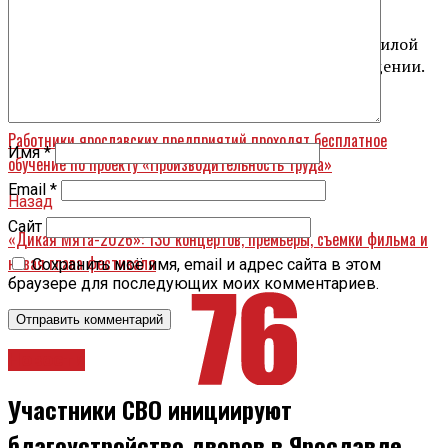
существу.
Мотив преступления — личная неприязнь к пожилой
соседке, завязавшаяся на денежном вознаграждении.
Вперед
Работники ярославских предприятий проходят бесплатное
Имя
*
обучение по проекту «Производительность труда»
Email
*
Назад
Сайт
«Дикая Мята-2026»: 130 концертов, премьеры, съемки фильма и
новая глава фестиваля
Сохранить моё имя, email и адрес сайта в этом
браузере для последующих моих комментариев.
Новости
Участники СВО инициируют
благоустройство дворов в Ярославле