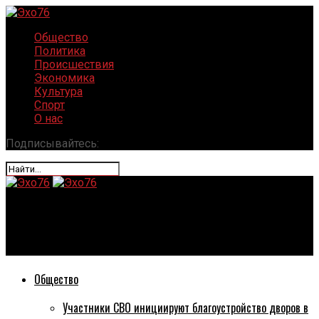
Общество
Политика
Происшествия
Экономика
Культура
Спорт
О нас
Подписывайтесь:
Эхо76
Депутаты решали судьбу территории стадиона «Шинник»
Общество
Участники СВО инициируют благоустройство дворов в