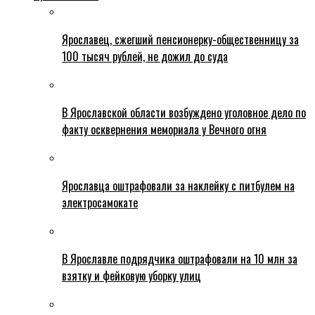
Ярославец, сжегший пенсионерку-общественницу за
100 тысяч рублей, не дожил до суда
В Ярославской области возбуждено уголовное дело по
факту осквернения мемориала у Вечного огня
Ярославца оштрафовали за наклейку с питбулем на
электросамокате
В Ярославле подрядчика оштрафовали на 10 млн за
взятку и фейковую уборку улиц