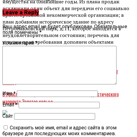
имущества на ближайшие годы. Из плана продаж
исключили один объект для передачи его социально
Leave a Reply
ориентированной некоммерческой организации; в
план добавили историческое здание по адресу
Ваш адрес email не будет опубликован.
Обязательные
Петропавловский парк, д.11, которое находится в
поля помечены
*
неудовлетворительном состоянии; перечень для
уступки прав требования дополнен объектами
Комментарий
*
долевого строительства в Дзержинском районе.
Вперед
В Ярославском зоопарке появился малыш кенгуру — Яррег
Назад
В Ярославле откроют памятник основателю туристического
Имя
*
маршрута Золотое кольцо
Email
*
Сайт
Сохранить моё имя, email и адрес сайта в этом
браузере для последующих моих комментариев.