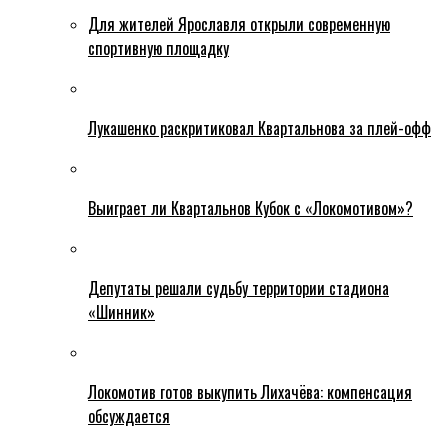
Для жителей Ярославля открыли современную
спортивную площадку
Лукашенко раскритиковал Квартальнова за плей-офф
Выиграет ли Квартальнов Кубок с «Локомотивом»?
Депутаты решали судьбу территории стадиона
«Шинник»
Локомотив готов выкупить Лихачёва: компенсация
обсуждается