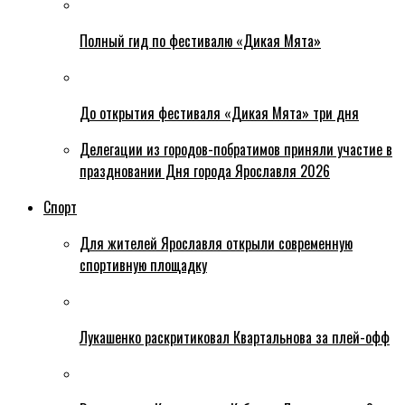
Полный гид по фестивалю «Дикая Мята»
До открытия фестиваля «Дикая Мята» три дня
Делегации из городов-побратимов приняли участие в
праздновании Дня города Ярославля 2026
Спорт
Для жителей Ярославля открыли современную
спортивную площадку
Лукашенко раскритиковал Квартальнова за плей-офф