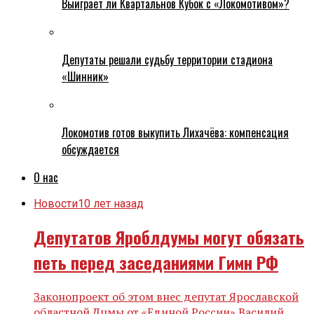
Выиграет ли Квартальнов Кубок с «Локомотивом»?
Депутаты решали судьбу территории стадиона
«Шинник»
Локомотив готов выкупить Лихачёва: компенсация
обсуждается
О нас
Новости
10 лет назад
Депутатов Яроблдумы могут обязать
петь перед заседаниями Гимн РФ
Законопроект об этом внес депутат Ярославской
областной Дцмы от «Единой России» Василий