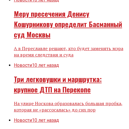
Меру пресечения Денису
Кошурникову определит Басманный
суд Москвы
А в Переславле решают, кто будет заменять мэра
на время следствия и суда
Новости
10 лет назад
Три легковушки и маршрутка:
крупное ДТП на Перекопе
На улице Носкова образовалась большая пробка,
которая не «рассосалась» до сих пор
Новости
10 лет назад