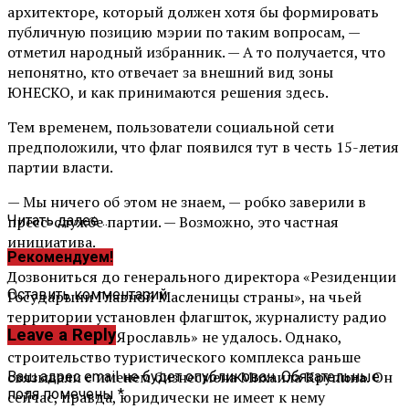
архитекторе, который должен хотя бы формировать
публичную позицию мэрии по таким вопросам, —
отметил народный избранник. — А то получается, что
непонятно, кто отвечает за внешний вид зоны
ЮНЕСКО, и как принимаются решения здесь.
Тем временем, пользователи социальной сети
предположили, что флаг появился тут в честь 15-летия
партии власти.
— Мы ничего об этом не знаем, — робко заверили в
пресс-службе партии. — Возможно, это частная
Читать далее ...
инициатива.
Рекомендуем!
Дозвониться до генерального директора «Резиденции
Оставить комментарий
Государыни Главной Масленицы страны», на чьей
территории установлен флагшток, журналисту радио
Leave a Reply
«Эхо Москвы — Ярославль» не удалось. Однако,
строительство туристического комплекса раньше
связывали с именем бизнесмена Михаила Крупина. Он
Ваш адрес email не будет опубликован.
Обязательные
поля помечены
*
сейчас, правда, юридически не имеет к нему