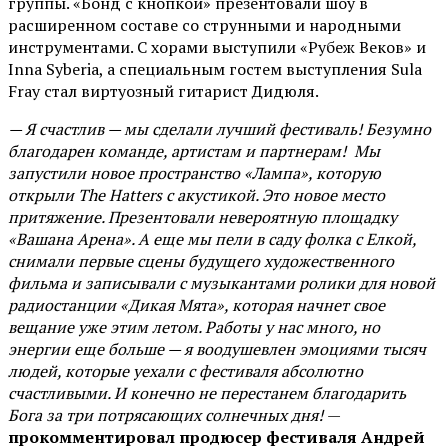
группы. «Бонд с кнопкой» презентовали шоу в
расширенном составе со струнными и народными
инструментами. С хорами выступили «Рубеж Веков» и
Inna Syberia, а специальным гостем выступления Sula
Fray стал виртуозный гитарист Дидюля.
— Я счастлив — мы сделали лучший фестиваль! Безумно
благодарен команде, артистам и партнерам! Мы
запустили новое пространство «Лампа», которую
открыли The Hatters с акустикой. Это новое место
притяжение. Презентовали невероятную площадку
«Вашана Арена». А еще мы пели в саду фолка с Елкой,
снимали первые сцены будущего художественного
фильма и записывали с музыкантами ролики для новой
радиостанции «Дикая Мята», которая начнет свое
вещание уже этим летом. Работы у нас много, но
энергии еще больше — я воодушевлен эмоциями тысяч
людей, которые уехали с фестиваля абсолютно
счастливыми. И конечно не перестанем благодарить
Бога за три потрясающих солнечных дня!
—
прокомментировал продюсер фестиваля Андрей