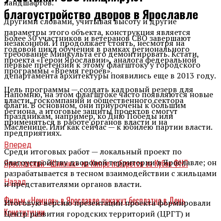
ландшафтов.
благоустройство дворов в Ярославле
Другими словами, учитывая высоту и другие
параметры этого объекта, конструкция является
Более 30 участников и ветеранов СВО завершают
незаконной. И продолжает стоять, несмотря на
годовой цикл обучения в рамках регионального
требование Минкульта его демонтировать. Кстати,
проекта «Герои Ярославии», аналога федеральной
первые претензии к этому флагштоку у городского
программы «Время героев».
департамента архитектуры появились еще в 2013 году.
Цель программы — создать кадровый резерв для
Напомню, на этом флагштоке часто появляются новые
власти, госкомпаний и общественного сектора
флаги. В основном, они приурочены к большим
региона, а итоговые защиты проектов смогут
праздникам, например, ко Дню Победы или
применяться в работе органов власти и на
Масленице. Или как сейчас — к юбилею партии власти.
предприятиях.
Вперед
Среди итоговых работ — локальный проект по
благоустройству дворовой территории в Ярославле; он
Ярославский «Шинник» на Кипре поборется за Кубок ФНЛ
разрабатывается в тесном взаимодействии с жильцами
Назад
и представителями органов власти.
Фильм «Немцов» в Ярославле покажут бесплатно в День
Итоговую версию презентации проекта формировали
Конституции
Центр развития городских территорий (ЦРГТ) и