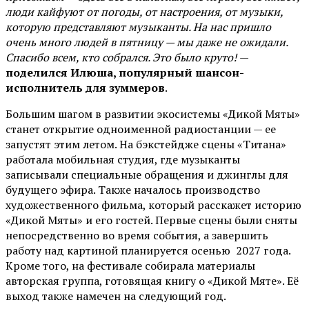
люди кайфуют от погоды, от настроения, от музыки,
которую представляют музыканты. На нас пришло
очень много людей в пятницу — мы даже не ожидали.
Спасибо всем, кто собрался. Это было круто!
—
поделился Илюша, популярный шансон-
исполнитель для зуммеров
.
Большим шагом в развитии экосистемы «Дикой Мяты»
станет открытие одноименной радиостанции — ее
запустят этим летом. На бэкстейдже сцены «Титана»
работала мобильная студия, где музыканты
записывали специальные обращения и джинглы для
будущего эфира. Также началось производство
художественного фильма, который расскажет историю
«Дикой Мяты» и его гостей. Первые сцены были сняты
непосредственно во время события, а завершить
работу над картиной планируется осенью 2027 года.
Кроме того, на фестивале собирала материалы
авторская группа, готовящая книгу о «Дикой Мяте». Её
выход также намечен на следующий год.