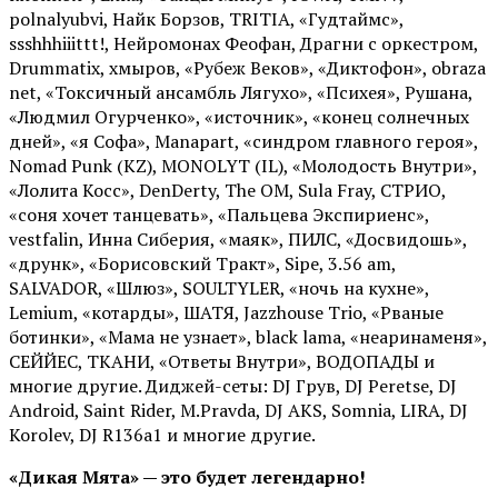
polnalyubvi, Найк Борзов, TRITIA, «Гудтаймс»,
ssshhhiiittt!, Нейромонах Феофан, Драгни с оркестром,
Drummatix, хмыров, «Рубеж Веков», «Диктофон», obraza
net, «Токсичный ансамбль Лягухо», «Психея», Рушана,
«Людмил Огурченко», «источник», «конец солнечных
дней», «я Софа», Manapart, «синдром главного героя»,
Nomad Punk (KZ), MONOLYT (IL), «Молодость Внутри»,
«Лолита Косс», DenDerty, The OM, Sula Fray, СТРИО,
«соня хочет танцевать», «Пальцева Экспириенс»,
vestfalin, Инна Сиберия, «маяк», ПИЛС, «Досвидошь»,
«друнк», «Борисовский Тракт», Sipe, 3.56 am,
SALVADOR, «Шлюз», SOULTYLER, «ночь на кухне»,
Lemium, «котарды», ШАТЯ, Jazzhouse Trio, «Рваные
ботинки», «Мама не узнает», black lama, «неаринаменя»,
СЕЙЙЕС, ТКАНИ, «Ответы Внутри», ВОДОПАДЫ и
многие другие. Диджей-сеты: DJ Грув, DJ Peretse, DJ
Android, Saint Rider, М.Pravda, DJ AKS, Somnia, LIRA, DJ
Korolev, DJ R136a1 и многие другие.
«Дикая Мята» — это будет легендарно!