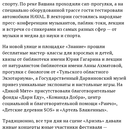
спорту. По реке Вашана проходили сап-прогулки, а на
специально оборудованной трассе гости тестировали
автомобили HAVAL. В лектории состоялись народные
пресс-конференции музыкантов, паблик-токи, лекции
и встречи со спикерами из самых разных сфер — от
музыки и медиа до науки и спорта.
На новой улице и площадке «Знание» прошли
бесплатные мастер-классы для взрослых и детей,
квизы от библиотеки имени Юрия Гагарина и лекции
от
натуралистом
библиотеки имени Анны Ахматовой,
прогулки с биологом от
«Тульского областного
Экзотариума»
, а Государственный Дарвиновский музей
привез уникальные экспонаты и настольные игры. На
«Дикой Мяте» присутствовали благотворительные
фонды «Дари Еду», «Команда Добра», центр
социальной и благотворительной помощи «Ранчо»,
«Детские деревни SOS» и «Артель Блаженных».
Традиционно, все три дня на сцене
«Ариэль»
давали
живые концерты юные участники фестиваля —