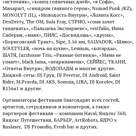
«источник», «конец солнечных дней», «я Софа»,
Manapart, «синдром главного героя», Nomad Punk (KZ),
MONOLYT (IL), «Молодость Внутри», «Лолита Косс»,
DenDerty, The OM, Sula Fray, СТРИО, «соня хочет
танцевать», «Пальцева Экспириенс», vestfalin, Инна
Сиберия, «маяк», ПИЛС, «Досвидошь», «друнк»,
«Борисовский Тракт», Sipe, 3.56 am, SALVADOR, «Шлюз»,
SOULTYLER, «ночь на кухне», Lemium, «котарды»,
ШАТЯ, Jazzhouse Trio, «Рваные ботинки», «Мама не
узнает», black lama, «неаринаменя», СЕЙЙЕС, ТКАНИ,
«Ответы Внутри», ВОДОПАДЫ и многие другие.
Диджей-сеты: DJ Грув, DJ Peretse, DJ Android, Saint
Rider, М.Pravda, DJ AKS, Somnia, LIRA, DJ Korolev, DJ
R136a1 и другие.
Организаторы фестиваля благодарят всех гостей,
артистов, сотрудников и волонтеров, а также
партнеров фестиваля — компании Haval, Яндекс 360,
Яндекс Путешествия, БАРЬЕР, ArtRobots, ЯДРО х
Ruslaser, DS Proaudio, Fresh bar и других.