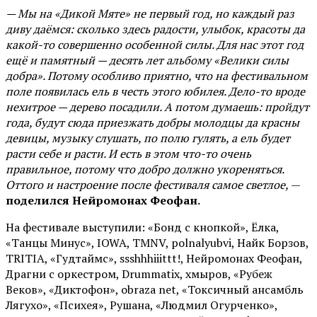
— Мы на «Дикой Мяте» не первый год, но каждый раз
диву даёмся: сколько здесь радости, улыбок, красоты да
какой-то совершенно особенной силы. Для нас этот год
ещё и памятный — десять лет альбому «Велики силы
добра». Потому особливо приятно, что на фестивальном
поле появилась ель в честь этого юбилея. Дело-то вроде
нехитрое — дерево посадили. А потом думаешь: пройдут
года, будут сюда приезжать добры молодцы да красны
девицы, музыку слушать, по полю гулять, а ель будет
расти себе и расти. И есть в этом что-то очень
правильное, потому что добро должно укореняться.
Оттого и настроение после фестиваля самое светлое,
—
поделился Нейромонах Феофан.
На фестивале выступили: «Бонд с кнопкой», Ёлка,
«Танцы Минус», IOWA, TMNV, polnalyubvi, Найк Борзов,
TRITIA, «Гудтаймс», ssshhhiiittt!, Нейромонах Феофан,
Драгни с оркестром, Drummatix, хмыров, «Рубеж
Веков», «Диктофон», obraza net, «Токсичный ансамбль
Лягухо», «Психея», Рушана, «Людмил Огурченко»,