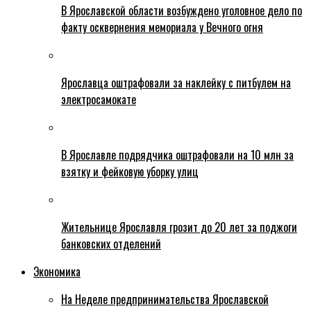
В Ярославской области возбуждено уголовное дело по
факту осквернения мемориала у Вечного огня
Ярославца оштрафовали за наклейку с питбулем на
электросамокате
В Ярославле подрядчика оштрафовали на 10 млн за
взятку и фейковую уборку улиц
Жительнице Ярославля грозит до 20 лет за поджоги
банковских отделений
Экономика
На Неделе предпринимательства Ярославской