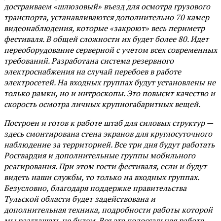
достраиваем «шлюзовый» въезд для осмотра грузового
транспорта, устанавливаются дополнительно 70 камер
видеонаблюдения, которые «закроют» весь периметр
фестиваля. В общей сложности их будет более 80. Идет
переоборудование серверной с учетом всех современных
требований. Разработана система резервного
электроснабжения на случай перебоев в работе
электросетей. На входных группах будут установлены не
только рамки, но и интроскопы. Это повысит качество и
скорость осмотра личных крупногабаритных вещей.
Построен и готов к работе штаб для силовых структур —
здесь смонтирована стена экранов для круглосуточного
наблюдение за территорией. Все три дня будут работать
Росгвардия и дополнительные группы мобильного
реагирования. При этом гости фестиваля, если и будут
видеть наши службы, то только на входных группах.
Безусловно, благодаря поддержке правительства
Тульской области будет задействована и
дополнительная техника, подробности работы которой
мы разглашать не будем. Вся эта колоссальная работа