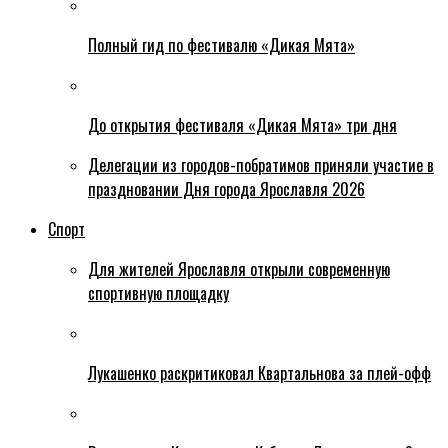
Полный гид по фестивалю «Дикая Мята»
До открытия фестиваля «Дикая Мята» три дня
Делегации из городов-побратимов приняли участие в
праздновании Дня города Ярославля 2026
Спорт
Для жителей Ярославля открыли современную
спортивную площадку
Лукашенко раскритиковал Квартальнова за плей-офф