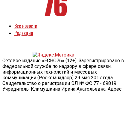
Все новости
Редакция
Сетевое издание «ECHO76» (12+). Зарегистрировано в
Федеральной службе по надзору в сфере связи,
информационных технологий и массовых
коммуникаций (Роскомнадзор) 29 мая 2017 года.
Свидетельство о регистрации ЭЛ № ФС 77 - 69819.
Учредитель: Климушкина Ирина Анатольевна. Адрес
редакции: 150000, Ярославская обл., г. Ярославль, ул.
Большая Октябрьская, д. 57. Телефон: +7 903 822-82-28.
Информационная продукция для детей старше 12 лет.
Любое использование материалов и новостей сайта
допускается только по согласованию с редакцией с
обязательной гиперссылкой на сайт echo76.ru
На сайте echo76.ru осуществляется сбор метаданных