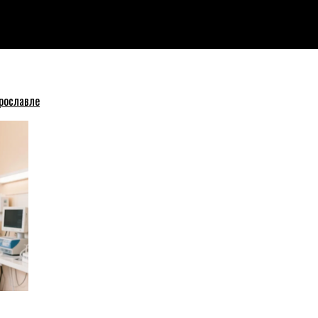
 «Зеленый Бор»
рославле