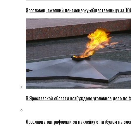
Ярославец, сжегший пенсионерку-общественницу за 100
В Ярославской области возбуждено уголовное дело по ф
Ярославца оштрафовали за наклейку с питбулем на эле