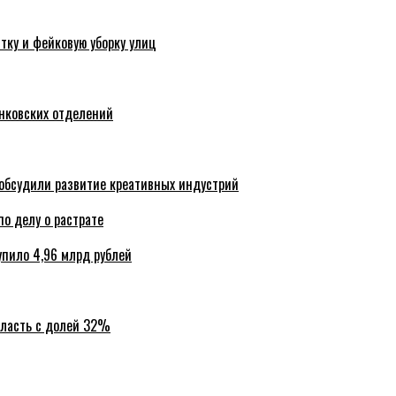
тку и фейковую уборку улиц
анковских отделений
обсудили развитие креативных индустрий
по делу о растрате
упило 4,96 млрд рублей
бласть с долей 32%