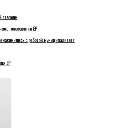
й степени
ного голосования ЕР
ознакомились с работой муниципалитета
ния ЕР