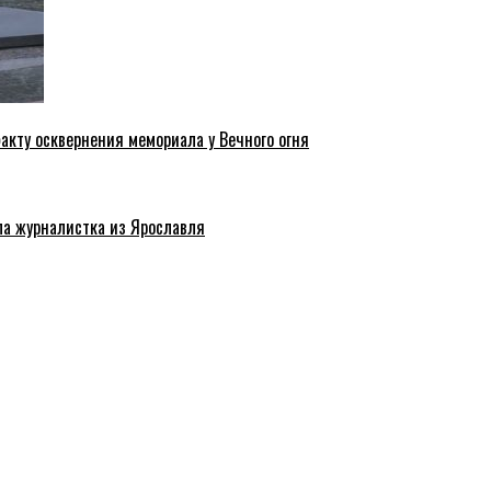
акту осквернения мемориала у Вечного огня
ла журналистка из Ярославля