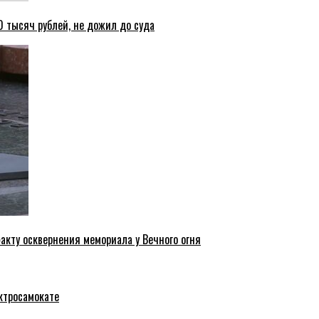
 тысяч рублей, не дожил до суда
акту осквернения мемориала у Вечного огня
ктросамокате