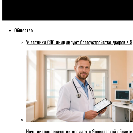
Эхо76
Дольщики под Ярославлем заявили о брошенной стройке ЖК
Общество
Участники СВО инициируют благоустройство дворов в Я
Ночь диспансеризации пройдет в Ярославской области