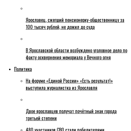
Ярославец, сжегший пенсионерку-общественницу за
100 тысяч рублей, не дожил до суда
В Ярославской области возбуждено уголовное дело по
факту осквернения мемориала у Вечного огня
Политика
На форуме «Единой России» «Есть результат!»
выступила журналистка из Ярославля
Двое ярославцев получат почётный знак города
третьей степени
480 участников СВО стали победителями