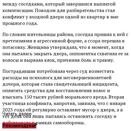
между соседками, который завершился выплатой
компенсации. Поводом для разбирательства стал
конфликт у входной двери одной из квартир в мае
прошлого года.
По словам жительницы района, соседка пришла к ней с
претензиями в агрессивной форме, а ссора перешла в
потасовку. Женщина утверждала, что в момент, когда
она пыталась закрыть дверь, оппонентка схватила ее за
волосы и вырвала клок, причинив боль и травму.
Пострадавшая потребовала через суд возместить
расходы на психолога для несовершеннолетней
дочери, которая стала свидетельницей инцидента,
оплатить средства для восстановления волос и
взыскать 150 тысяч рублей морального вреда. Вторая
участница конфликта, напротив, заявила, что с января
2023 года ей регулярно оставляют мусор у двери, а в
Читать далее ...
тот день она лишь пыталась остановить соседку и
действовала в рамках самообороны.
Рекомендуем!