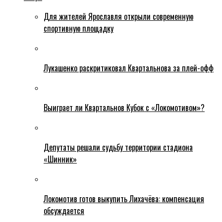
Для жителей Ярославля открыли современную
спортивную площадку
Лукашенко раскритиковал Квартальнова за плей-офф
Выиграет ли Квартальнов Кубок с «Локомотивом»?
Депутаты решали судьбу территории стадиона
«Шинник»
Локомотив готов выкупить Лихачёва: компенсация
обсуждается