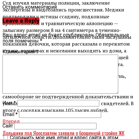
Суд изучил материалы полиции, заключение
Оставить комментарий
экспертизы и видеозапись происшествия. Медики
подтвердили у истицы ссадину, подкожные
Leave a Reply
кровоизлияния и травматическую аллопецию —
залысину размером 8 на 4 сантиметра в теменно-
Ваш адрес email не будет опубликован.
Обязательные
затылочной области. Дополнительно были заслушаны
поля помечены
*
показания девочки, которая рассказала о пережитом
страхе, кошмарах и нежелании выходить из дома, а
Комментарий
*
также данные классного руководителя, отметившей
перемены в поведении ученицы после конфликта.
В деле также были представлены чеки на шампунь,
сыворотку и загуститель, а также договор с
психологом. Суд счел версию ответчицы о
самообороне не подтвержденной доказательствами и
указал на запись с телефона и показания свидетелей. В
Имя
*
итоге с соседки взыскали 105 тысяч рублей.
Email
*
Вперед
Сайт
Дольщики под Ярославлем заявили о брошенной стройке ЖК
Сохранить моё имя, email и адрес сайта в этом