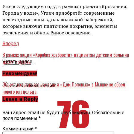
Уже в следующем году, в рамках проекта «Ярославия.
Города у воды», Углич приобретёт современные
пешеходные зоны вдоль волжской набережной,
которые включат плиточное покрытие, элементы
озеленения и обновлённое освещение.
Вперед
В рамках акции «Коробка храбрости» пациентам детским больниц
дарят подарки
Читать далее ...
Назад
Рекомендуем!
Объект культурного наследия «Дом Поповых» в Мышкине обрел
Оставить комментарий
нового владельца
Leave a Reply
Ваш адрес email не будет опубликован.
Обязательные
поля помечены
*
Комментарий
*