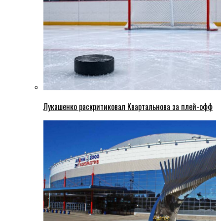
Лукашенко раскритиковал Квартальнова за плей-офф