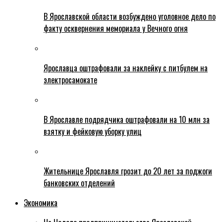
В Ярославской области возбуждено уголовное дело по
факту осквернения мемориала у Вечного огня
Ярославца оштрафовали за наклейку с питбулем на
электросамокате
В Ярославле подрядчика оштрафовали на 10 млн за
взятку и фейковую уборку улиц
Жительнице Ярославля грозит до 20 лет за поджоги
банковских отделений
Экономика