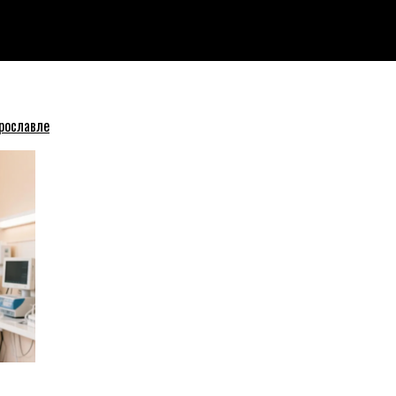
щение из зоны СВО
рославле