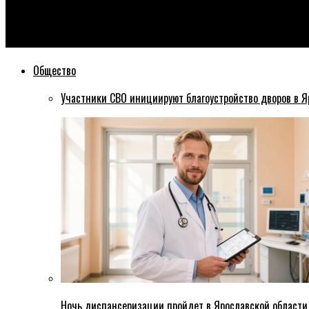
Эхо76
Болельщики «Локомотива» и «Трактора» записали видеообра
Общество
Участники СВО инициируют благоустройство дворов в Я
Ночь диспансеризации пройдет в Ярославской области