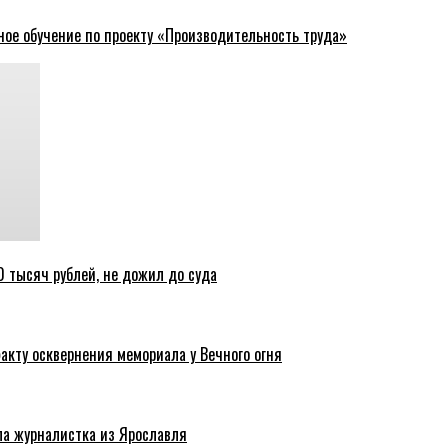
ное обучение по проекту «Производительность труда»
 тысяч рублей, не дожил до суда
акту осквернения мемориала у Вечного огня
ла журналистка из Ярославля