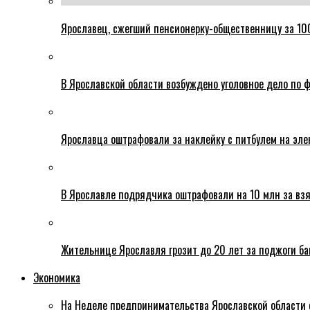
Ярославец, сжегший пенсионерку-общественницу за 100
В Ярославской области возбуждено уголовное дело по ф
Ярославца оштрафовали за наклейку с питбулем на эле
В Ярославле подрядчика оштрафовали на 10 млн за взя
Жительнице Ярославля грозит до 20 лет за поджоги б
Экономика
На Неделе предпринимательства Ярославской области 