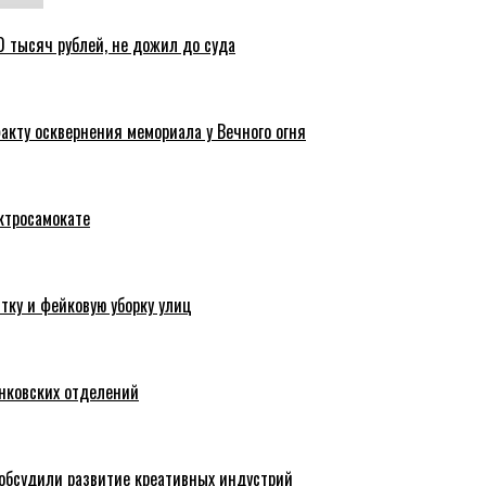
 тысяч рублей, не дожил до суда
акту осквернения мемориала у Вечного огня
ктросамокате
тку и фейковую уборку улиц
анковских отделений
обсудили развитие креативных индустрий