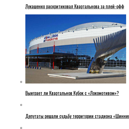
Лукашенко раскритиковал Квартальнова за плей-офф
Выиграет ли Квартальнов Кубок с «Локомотивом»?
Депутаты решали судьбу территории стадиона «Шинни