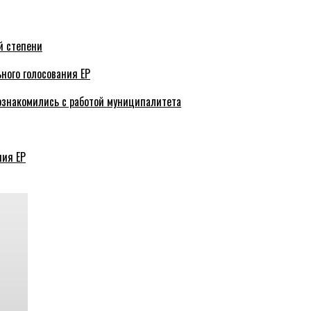
й степени
ного голосования ЕР
ознакомились с работой муниципалитета
ния ЕР