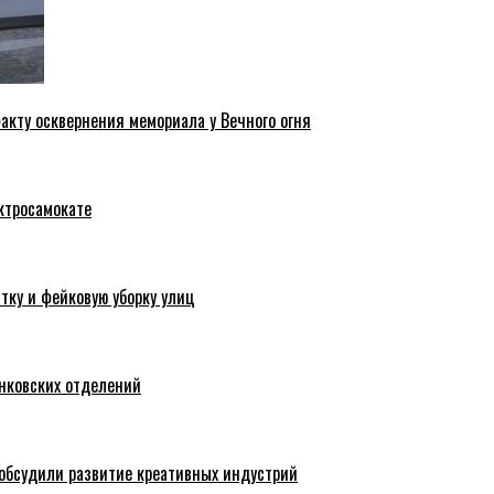
акту осквернения мемориала у Вечного огня
ктросамокате
тку и фейковую уборку улиц
анковских отделений
обсудили развитие креативных индустрий