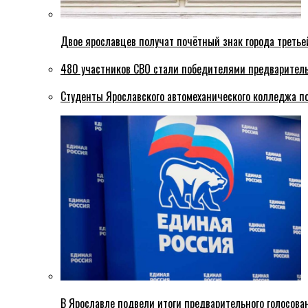
Двое ярославцев получат почётный знак города третье
480 участников СВО стали победителями предваритель
Студенты Ярославского автомеханического колледжа п
В Ярославле подвели итоги предварительного голосова