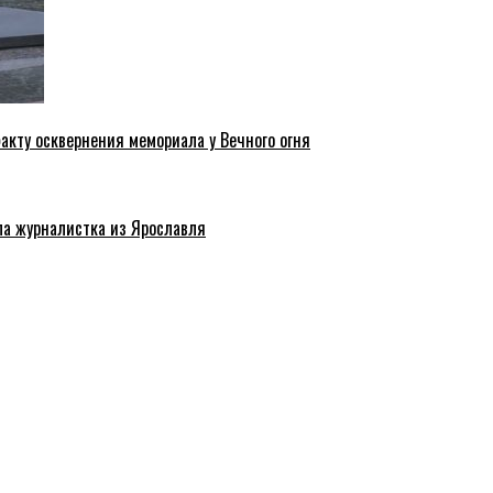
акту осквернения мемориала у Вечного огня
ла журналистка из Ярославля