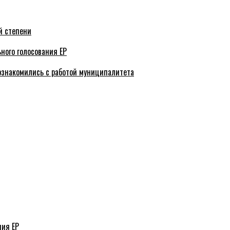
й степени
ного голосования ЕР
ознакомились с работой муниципалитета
ния ЕР