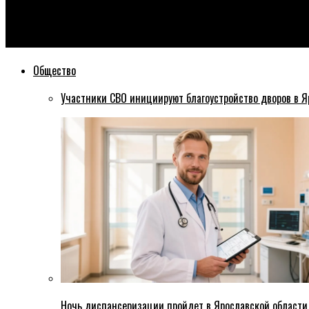
Эхо76
Ярославцы почтили память жертв блокадного Ленинграда
Общество
Участники СВО инициируют благоустройство дворов в Я
Ночь диспансеризации пройдет в Ярославской области