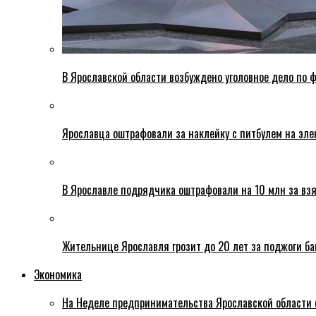
В Ярославской области возбуждено уголовное дело по ф
Ярославца оштрафовали за наклейку с питбулем на эле
В Ярославле подрядчика оштрафовали на 10 млн за взя
Жительнице Ярославля грозит до 20 лет за поджоги б
Экономика
На Неделе предпринимательства Ярославской области 