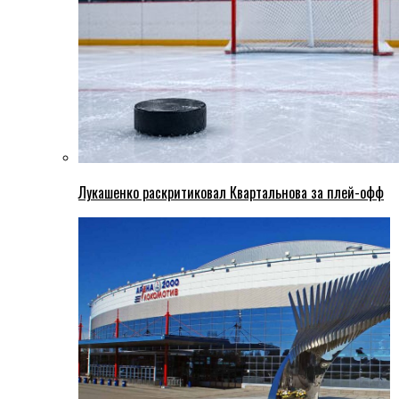
Лукашенко раскритиковал Квартальнова за плей-офф