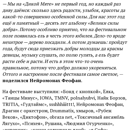
— Мы на «Дикой Мяте» не первый год, но каждый раз
диву даёмся: сколько здесь радости, улыбок, красоты да
какой-то совершенно особенной силы. Для нас этот год
ещё и памятный — десять лет альбому «Велики силы
добра». Потому особливо приятно, что на фестивальном
поле появилась ель в честь этого юбилея. Дело-то вроде
нехитрое — дерево посадили. А потом думаешь: пройдут
года, будут сюда приезжать добры молодцы да красны
девицы, музыку слушать, по полю гулять, а ель будет
расти себе и расти. И есть в этом что-то очень
правильное, потому что добро должно укореняться.
Оттого и настроение после фестиваля самое светлое,
—
поделился Нейромонах Феофан.
На фестивале выступили: «Бонд с кнопкой», Ёлка,
«Танцы Минус», IOWA, TMNV, polnalyubvi, Найк Борзов,
TRITIA, «Гудтаймс», ssshhhiiittt!, Нейромонах Феофан,
Драгни с оркестром, Drummatix, хмыров, «Рубеж
Веков», «Диктофон», obraza net, «Токсичный ансамбль
Лягухо», «Психея», Рушана, «Людмил Огурченко»,
«источник», «конец солнечных дней», «я Софа»,