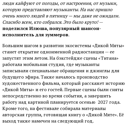
люди кайфуют от погоды, от настроения, от музыки,
которую представляют музыканты. На нас пришло
очень много людей в пятницу — мы даже не ожидали.
Спасибо всем, кто собрался. Это было круто!
—
поделился Илюша, популярный шансон-
исполнитель для зуммеров
.
Большим шагом в развитии экосистемы «Дикой Мяты»
станет открытие одноименной радиостанции — ее
запустят этим летом. На бэкстейдже сцены «Титана»
работала мобильная студия, где музыканты
записывали специальные обращения и джинглы для
будущего эфира. Также началось производство
художественного фильма, который расскажет историю
«Дикой Мяты» и его гостей. Первые сцены были сняты
непосредственно во время события, а завершить
работу над картиной планируется осенью 2027 года.
Кроме того, на фестивале собирала материалы
авторская группа, готовящая книгу о «Дикой Мяте». Её
выход также намечен на следующий год.