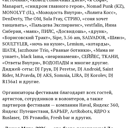
Manapart, «синдром главного героя», Nomad Punk (KZ),
MONOLYT (IL), «Молодость Внутри», «Лолита Косс»,
DenDerty, The OM, Sula Fray, СТРИО, «соня хочет
танцевать», «Пальцева Экспириенс», vestfalin, Инна
Сиберия, «маяк», ПИЛС, «Досвидошь», «друнк»,
«Борисовский Тракт», Sipe, 3.56 am, SALVADOR, «Шлюз»,
SOULTYLER, «ночь на кухне», Lemium, «котарды»,
ШАТЯ, Jazzhouse Trio, «Рваные ботинки», «Мама не
узнает», black lama, «неаринаменя», СЕЙЙЕС, ТКАНИ,
«Ответы Внутри», ВОДОПАДЫ и многие другие.
Диджей-сеты: DJ Грув, DJ Peretse, DJ Android, Saint
Rider, М.Pravda, DJ AKS, Somnia, LIRA, DJ Korolev, DJ
R136a1 и другие.
Организаторы фестиваля благодарят всех гостей,
артистов, сотрудников и волонтеров, а также
партнеров фестиваля — компании Haval, Яндекс 360,
Яндекс Путешествия, БАРЬЕР, ArtRobots, ЯДРО х
Ruslaser, DS Proaudio, Fresh bar и других.