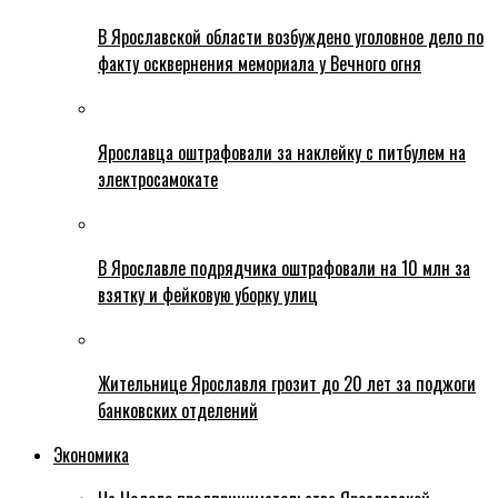
В Ярославской области возбуждено уголовное дело по
факту осквернения мемориала у Вечного огня
Ярославца оштрафовали за наклейку с питбулем на
электросамокате
В Ярославле подрядчика оштрафовали на 10 млн за
взятку и фейковую уборку улиц
Жительнице Ярославля грозит до 20 лет за поджоги
банковских отделений
Экономика