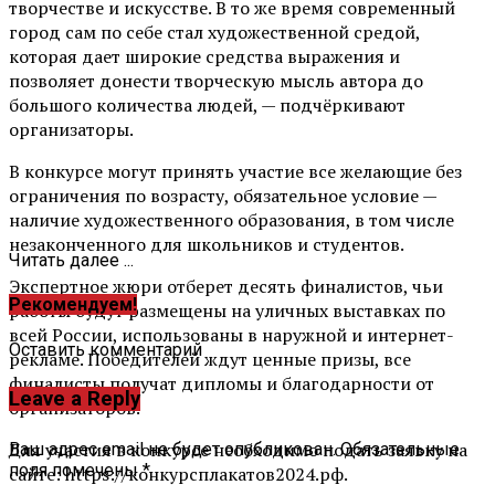
творчестве и искусстве. В то же время современный
город сам по себе стал художественной средой,
которая дает широкие средства выражения и
позволяет донести творческую мысль автора до
большого количества людей, — подчёркивают
организаторы.
В конкурсе могут принять участие все желающие без
ограничения по возрасту, обязательное условие —
наличие художественного образования, в том числе
незаконченного для школьников и студентов.
Читать далее ...
Экспертное жюри отберет десять финалистов, чьи
Рекомендуем!
работы будут размещены на уличных выставках по
всей России, использованы в наружной и интернет-
Оставить комментарий
рекламе. Победителей ждут ценные призы, все
финалисты получат дипломы и благодарности от
Leave a Reply
организаторов.
Для участия в конкурсе необходимо подать заявку на
Ваш адрес email не будет опубликован.
Обязательные
поля помечены
*
сайте: https://конкурсплакатов2024.рф.