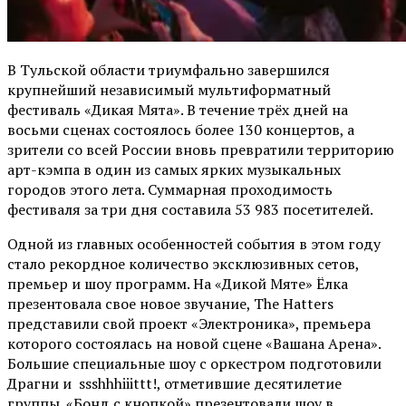
В Тульской области триумфально завершился
крупнейший независимый мультиформатный
фестиваль «Дикая Мята». В течение трёх дней на
восьми сценах состоялось более 130 концертов, а
зрители со всей России вновь превратили территорию
арт-кэмпа в один из самых ярких музыкальных
городов этого лета. Суммарная проходимость
фестиваля за три дня составила 53 983 посетителей.
Одной из главных особенностей события в этом году
стало рекордное количество эксклюзивных сетов,
премьер и шоу программ. На «Дикой Мяте» Ёлка
презентовала свое новое звучание, The Hatters
представили свой проект «Электроника», премьера
которого состоялась на новой сцене «Вашана Арена».
Большие специальные шоу с оркестром подготовили
Драгни и ssshhhiiittt!, отметившие десятилетие
группы. «Бонд с кнопкой» презентовали шоу в