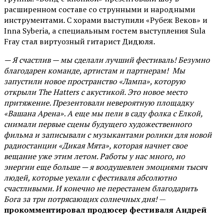
расширенном составе со струнными и народными
инструментами. С хорами выступили «Рубеж Веков» и
Inna Syberia, а специальным гостем выступления Sula
Fray стал виртуозный гитарист Дидюля.
— Я счастлив — мы сделали лучший фестиваль! Безумно
благодарен команде, артистам и партнерам! Мы
запустили новое пространство «Лампа», которую
открыли The Hatters с акустикой. Это новое место
притяжение. Презентовали невероятную площадку
«Вашана Арена». А еще мы пели в саду фолка с Елкой,
снимали первые сцены будущего художественного
фильма и записывали с музыкантами ролики для новой
радиостанции «Дикая Мята», которая начнет свое
вещание уже этим летом. Работы у нас много, но
энергии еще больше — я воодушевлен эмоциями тысяч
людей, которые уехали с фестиваля абсолютно
счастливыми. И конечно не перестанем благодарить
Бога за три потрясающих солнечных дня!
—
прокомментировал продюсер фестиваля Андрей