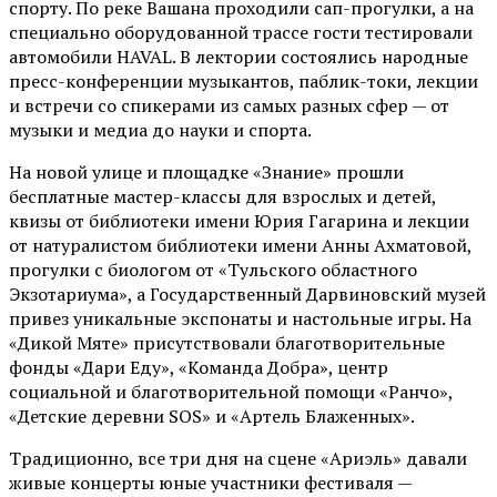
спорту. По реке Вашана проходили сап-прогулки, а на
специально оборудованной трассе гости тестировали
автомобили HAVAL. В лектории состоялись народные
пресс-конференции музыкантов, паблик-токи, лекции
и встречи со спикерами из самых разных сфер — от
музыки и медиа до науки и спорта.
На новой улице и площадке «Знание» прошли
бесплатные мастер-классы для взрослых и детей,
квизы от библиотеки имени Юрия Гагарина и лекции
от
натуралистом
библиотеки имени Анны Ахматовой,
прогулки с биологом от
«Тульского областного
Экзотариума»
, а Государственный Дарвиновский музей
привез уникальные экспонаты и настольные игры. На
«Дикой Мяте» присутствовали благотворительные
фонды «Дари Еду», «Команда Добра», центр
социальной и благотворительной помощи «Ранчо»,
«Детские деревни SOS» и «Артель Блаженных».
Традиционно, все три дня на сцене
«Ариэль»
давали
живые концерты юные участники фестиваля —