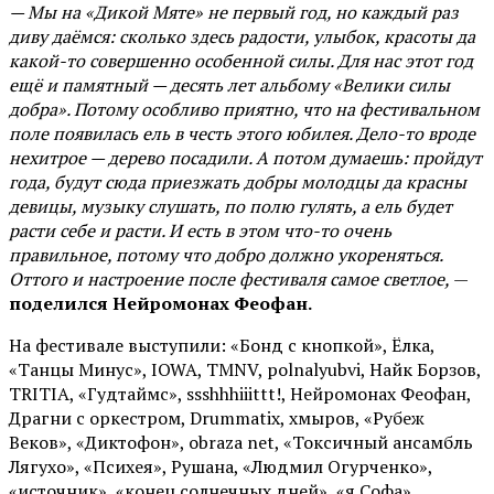
— Мы на «Дикой Мяте» не первый год, но каждый раз
диву даёмся: сколько здесь радости, улыбок, красоты да
какой-то совершенно особенной силы. Для нас этот год
ещё и памятный — десять лет альбому «Велики силы
добра». Потому особливо приятно, что на фестивальном
поле появилась ель в честь этого юбилея. Дело-то вроде
нехитрое — дерево посадили. А потом думаешь: пройдут
года, будут сюда приезжать добры молодцы да красны
девицы, музыку слушать, по полю гулять, а ель будет
расти себе и расти. И есть в этом что-то очень
правильное, потому что добро должно укореняться.
Оттого и настроение после фестиваля самое светлое,
—
поделился Нейромонах Феофан.
На фестивале выступили: «Бонд с кнопкой», Ёлка,
«Танцы Минус», IOWA, TMNV, polnalyubvi, Найк Борзов,
TRITIA, «Гудтаймс», ssshhhiiittt!, Нейромонах Феофан,
Драгни с оркестром, Drummatix, хмыров, «Рубеж
Веков», «Диктофон», obraza net, «Токсичный ансамбль
Лягухо», «Психея», Рушана, «Людмил Огурченко»,
«источник», «конец солнечных дней», «я Софа»,