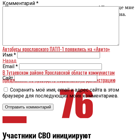
Комментарий
*
«Прошу еще раз вывезти эти кучи веток! Куда еще мне
обратиться по этому вопросу?» – пишет ярославна.
фото: «Жесть Ярославль»
Вперед
Автобусы ярославского ПАТП-1 появились на «Авито»
Имя
*
Назад
Email
*
В Тутаевском районе Ярославской области коммунистам
Сайт
предложили не проводить первомайскую демонстрацию
Сохранить моё имя, email и адрес сайта в этом
браузере для последующих моих комментариев.
Новости
Участники СВО инициируют