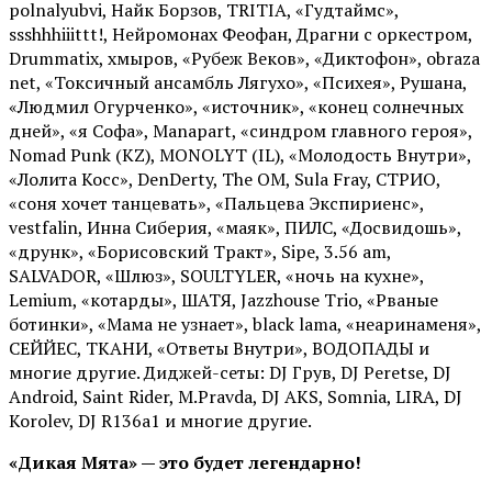
polnalyubvi, Найк Борзов, TRITIA, «Гудтаймс»,
ssshhhiiittt!, Нейромонах Феофан, Драгни с оркестром,
Drummatix, хмыров, «Рубеж Веков», «Диктофон», obraza
net, «Токсичный ансамбль Лягухо», «Психея», Рушана,
«Людмил Огурченко», «источник», «конец солнечных
дней», «я Софа», Manapart, «синдром главного героя»,
Nomad Punk (KZ), MONOLYT (IL), «Молодость Внутри»,
«Лолита Косс», DenDerty, The OM, Sula Fray, СТРИО,
«соня хочет танцевать», «Пальцева Экспириенс»,
vestfalin, Инна Сиберия, «маяк», ПИЛС, «Досвидошь»,
«друнк», «Борисовский Тракт», Sipe, 3.56 am,
SALVADOR, «Шлюз», SOULTYLER, «ночь на кухне»,
Lemium, «котарды», ШАТЯ, Jazzhouse Trio, «Рваные
ботинки», «Мама не узнает», black lama, «неаринаменя»,
СЕЙЙЕС, ТКАНИ, «Ответы Внутри», ВОДОПАДЫ и
многие другие. Диджей-сеты: DJ Грув, DJ Peretse, DJ
Android, Saint Rider, М.Pravda, DJ AKS, Somnia, LIRA, DJ
Korolev, DJ R136a1 и многие другие.
«Дикая Мята» — это будет легендарно!