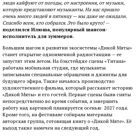
люди кайфуют от погоды, от настроения, от музыки,
которую представляют музыканты. На нас пришло
очень много людей в пятницу — мы даже не ожидали.
Спасибо всем, кто собрался. Это было круто!
—
поделился Илюша, популярный шансон-
исполнитель для зуммеров
.
Большим шагом в развитии экосистемы «Дикой Мяты»
станет открытие одноименной радиостанции — ее
запустят этим летом. На бэкстейдже сцены «Титана»
работала мобильная студия, где музыканты
записывали специальные обращения и джинглы для
будущего эфира. Также началось производство
художественного фильма, который расскажет историю
«Дикой Мяты» и его гостей. Первые сцены были сняты
непосредственно во время события, а завершить
работу над картиной планируется осенью 2027 года.
Кроме того, на фестивале собирала материалы
авторская группа, готовящая книгу о «Дикой Мяте». Её
выход также намечен на следующий год.