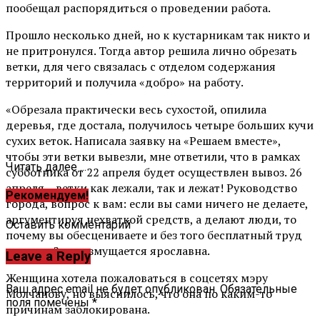
пообещал распорядиться о проведении работа.
Прошло несколько дней, но к кустарникам так никто и
не притронулся. Тогда автор решила лично обрезать
ветки, для чего связалась с отделом содержания
территорий и получила «добро» на работу.
«Обрезала практически весь сухостой, опилила
деревья, где достала, получилось четыре больших кучи
сухих веток. Написала заявку на «Решаем вместе»,
чтобы эти ветки вывезли, мне ответили, что в рамках
Читать далее ...
субботника от 22 апреля будет осуществлен вывоз. 26
апреля – ветки как лежали, так и лежат! Руководство
Рекомендуем!
города, вопрос к вам: если вы сами ничего не делаете,
аргументируя нехваткой средств, а делают люди, то
Оставить комментарий
почему вы обесцениваете и без того бесплатный труд
граждан?» – возмущается ярославна.
Leave a Reply
Женщина хотела пожаловаться в соцсетях мэру
Ваш адрес email не будет опубликован.
Обязательные
Молчанову, но выяснилось, что она по каким-то
поля помечены
*
причинам заблокирована.