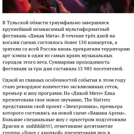
В Тульской области триумфально завершился
крупнейший независимый мультиформатный
фестиваль «Дикая Мята». В течение трёх дней на
восьми сценах состоялось более 130 концертов, а
зрители со всей России вновь превратили территорию
арт-кэмпа в один из самых ярких музыкальных
городов этого лета. Суммарная проходимость
фестиваля за три дня составила 53 983 посетителей.
Одной из главных особенностей события в этом году
стало рекордное количество эксклюзивных сетов,
премьер и шоу программ. На «Дикой Мяте» Ёлка
презентовала свое новое звучание, The Hatters
представили свой проект «Электроника», премьера
которого состоялась на новой сцене «Вашана Арена».
Большие специальные шоу с оркестром подготовили
Драгни и ssshhhiiittt!, отметившие десятилетие
группы. «Бонд с кнопкой» презентовали шоу в