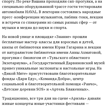
спорту. По реке Вашана проходили сап-прогулки, а на
специально оборудованной трассе гости тестировали
автомобили HAVAL. В лектории состоялись народные
пресс-конференции музыкантов, паблик-токи, лекции
и встречи со спикерами из самых разных сфер — от
музыки и медиа до науки и спорта.
На новой улице и площадке «Знание» прошли
бесплатные мастер-классы для взрослых и детей,
квизы от библиотеки имени Юрия Гагарина и лекции
от
натуралистом
библиотеки имени Анны Ахматовой,
прогулки с биологом от
«Тульского областного
Экзотариума»
, а Государственный Дарвиновский музей
привез уникальные экспонаты и настольные игры. На
«Дикой Мяте» присутствовали благотворительные
фонды «Дари Еду», «Команда Добра», центр
социальной и благотворительной помощи «Ранчо»,
«Детские деревни SOS» и «Артель Блаженных».
Традиционно, все три дня на сцене
«Ариэль»
давали
живые концерты юные участники фестиваля —