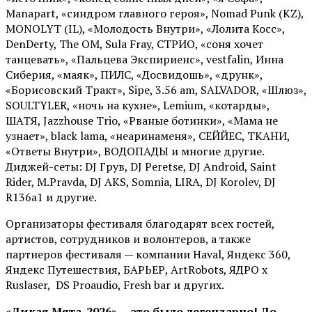
Manapart, «синдром главного героя», Nomad Punk (KZ),
MONOLYT (IL), «Молодость Внутри», «Лолита Косс»,
DenDerty, The OM, Sula Fray, СТРИО, «соня хочет
танцевать», «Пальцева Экспириенс», vestfalin, Инна
Сиберия, «маяк», ПИЛС, «Досвидошь», «друнк»,
«Борисовский Тракт», Sipe, 3.56 am, SALVADOR, «Шлюз»,
SOULTYLER, «ночь на кухне», Lemium, «котарды»,
ШАТЯ, Jazzhouse Trio, «Рваные ботинки», «Мама не
узнает», black lama, «неаринаменя», СЕЙЙЕС, ТКАНИ,
«Ответы Внутри», ВОДОПАДЫ и многие другие.
Диджей-сеты: DJ Грув, DJ Peretse, DJ Android, Saint
Rider, М.Pravda, DJ AKS, Somnia, LIRA, DJ Korolev, DJ
R136a1 и другие.
Организаторы фестиваля благодарят всех гостей,
артистов, сотрудников и волонтеров, а также
партнеров фестиваля — компании Haval, Яндекс 360,
Яндекс Путешествия, БАРЬЕР, ArtRobots, ЯДРО х
Ruslaser, DS Proaudio, Fresh bar и других.
«Дикая Мята-2026» — это было легендарно! До