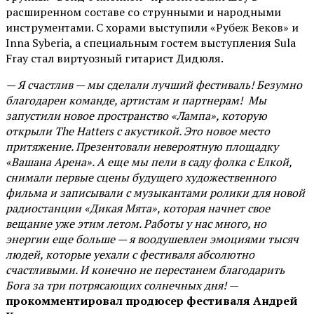
расширенном составе со струнными и народными
инструментами. С хорами выступили «Рубеж Веков» и
Inna Syberia, а специальным гостем выступления Sula
Fray стал виртуозный гитарист Дидюля.
— Я счастлив — мы сделали лучший фестиваль! Безумно
благодарен команде, артистам и партнерам! Мы
запустили новое пространство «Лампа», которую
открыли The Hatters с акустикой. Это новое место
притяжение. Презентовали невероятную площадку
«Вашана Арена». А еще мы пели в саду фолка с Елкой,
снимали первые сцены будущего художественного
фильма и записывали с музыкантами ролики для новой
радиостанции «Дикая Мята», которая начнет свое
вещание уже этим летом. Работы у нас много, но
энергии еще больше — я воодушевлен эмоциями тысяч
людей, которые уехали с фестиваля абсолютно
счастливыми. И конечно не перестанем благодарить
Бога за три потрясающих солнечных дня!
—
прокомментировал продюсер фестиваля Андрей