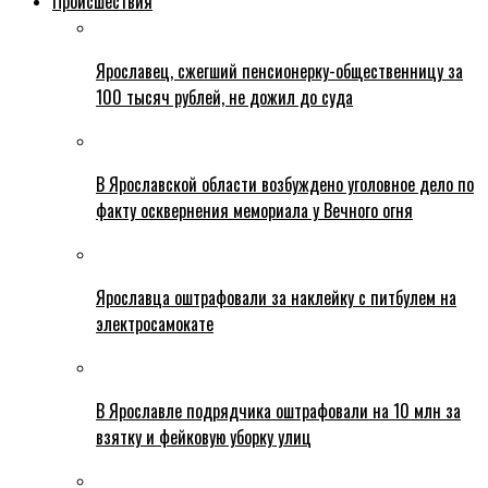
Происшествия
Ярославец, сжегший пенсионерку-общественницу за
100 тысяч рублей, не дожил до суда
В Ярославской области возбуждено уголовное дело по
факту осквернения мемориала у Вечного огня
Ярославца оштрафовали за наклейку с питбулем на
электросамокате
В Ярославле подрядчика оштрафовали на 10 млн за
взятку и фейковую уборку улиц