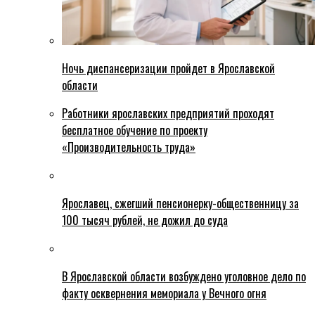
Ночь диспансеризации пройдет в Ярославской
области
Работники ярославских предприятий проходят
бесплатное обучение по проекту
«Производительность труда»
Ярославец, сжегший пенсионерку-общественницу за
100 тысяч рублей, не дожил до суда
В Ярославской области возбуждено уголовное дело по
факту осквернения мемориала у Вечного огня