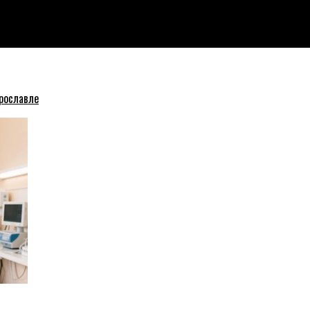
дложили не проводить первомайскую демонстрацию
рославле