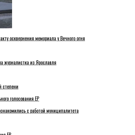
акту осквернения мемориала у Вечного огня
ла журналистка из Ярославля
й степени
ного голосования ЕР
ознакомились с работой муниципалитета
ния ЕР