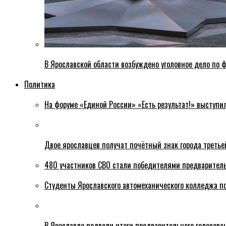
В Ярославской области возбуждено уголовное дело по ф
Политика
На форуме «Единой России» «Есть результат!» выступи
Двое ярославцев получат почётный знак города третье
480 участников СВО стали победителями предваритель
Студенты Ярославского автомеханического колледжа п
В Ярославле подвели итоги предварительного голосова