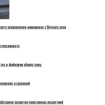
акту осквернения мемориала у Вечного огня
ктросамокате
тку и фейковую уборку улиц
анковских отделений
обсудили развитие креативных индустрий