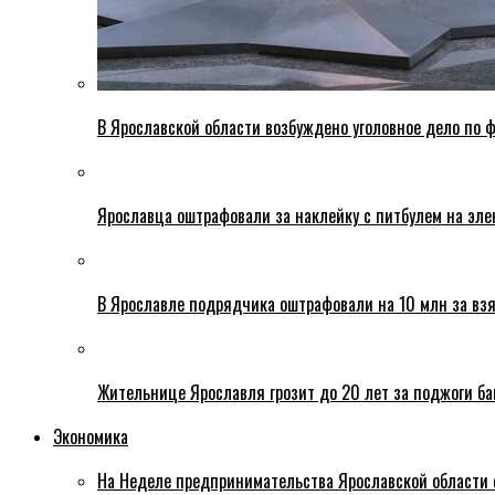
В Ярославской области возбуждено уголовное дело по ф
Ярославца оштрафовали за наклейку с питбулем на эле
В Ярославле подрядчика оштрафовали на 10 млн за взя
Жительнице Ярославля грозит до 20 лет за поджоги б
Экономика
На Неделе предпринимательства Ярославской области 