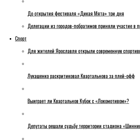
До открытия фестиваля «Дикая Мята» три дня
Делегации из городов-побратимов приняли участие в 
Спорт
Для жителей Ярославля открыли современную спортив
Лукашенко раскритиковал Квартальнова за плей-офф
Выиграет ли Квартальнов Кубок с «Локомотивом»?
Депутаты решали судьбу территории стадиона «Шинни