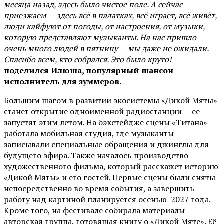
месяца назад, здесь было чистое поле. А сейчас
приезжаем — здесь всё в палатках, всё играет, всё живёт,
люди кайфуют от погоды, от настроения, от музыки,
которую представляют музыканты. На нас пришло
очень много людей в пятницу — мы даже не ожидали.
Спасибо всем, кто собрался. Это было круто!
—
поделился Илюша, популярный шансон-
исполнитель для зуммеров
.
Большим шагом в развитии экосистемы «Дикой Мяты»
станет открытие одноименной радиостанции — ее
запустят этим летом. На бэкстейдже сцены «Титана»
работала мобильная студия, где музыканты
записывали специальные обращения и джинглы для
будущего эфира. Также началось производство
художественного фильма, который расскажет историю
«Дикой Мяты» и его гостей. Первые сцены были сняты
непосредственно во время события, а завершить
работу над картиной планируется осенью 2027 года.
Кроме того, на фестивале собирала материалы
авторская группа, готовящая книгу о «Дикой Мяте». Её