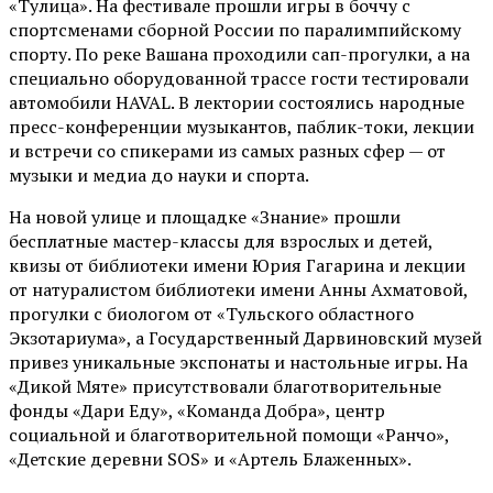
«Тулица». На фестивале прошли игры в боччу с
спортсменами сборной России по паралимпийскому
спорту. По реке Вашана проходили сап-прогулки, а на
специально оборудованной трассе гости тестировали
автомобили HAVAL. В лектории состоялись народные
пресс-конференции музыкантов, паблик-токи, лекции
и встречи со спикерами из самых разных сфер — от
музыки и медиа до науки и спорта.
На новой улице и площадке «Знание» прошли
бесплатные мастер-классы для взрослых и детей,
квизы от библиотеки имени Юрия Гагарина и лекции
от
натуралистом
библиотеки имени Анны Ахматовой,
прогулки с биологом от
«Тульского областного
Экзотариума»
, а Государственный Дарвиновский музей
привез уникальные экспонаты и настольные игры. На
«Дикой Мяте» присутствовали благотворительные
фонды «Дари Еду», «Команда Добра», центр
социальной и благотворительной помощи «Ранчо»,
«Детские деревни SOS» и «Артель Блаженных».