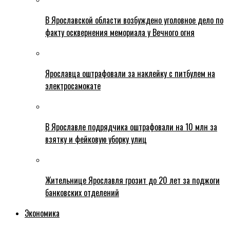
В Ярославской области возбуждено уголовное дело по
факту осквернения мемориала у Вечного огня
Ярославца оштрафовали за наклейку с питбулем на
электросамокате
В Ярославле подрядчика оштрафовали на 10 млн за
взятку и фейковую уборку улиц
Жительнице Ярославля грозит до 20 лет за поджоги
банковских отделений
Экономика