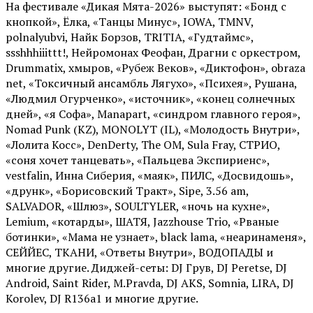
На фестивале «Дикая Мята-2026» выступят: «Бонд с
кнопкой», Ёлка, «Танцы Минус», IOWA, TMNV,
polnalyubvi, Найк Борзов, TRITIA, «Гудтаймс»,
ssshhhiiittt!, Нейромонах Феофан, Драгни с оркестром,
Drummatix, хмыров, «Рубеж Веков», «Диктофон», obraza
net, «Токсичный ансамбль Лягухо», «Психея», Рушана,
«Людмил Огурченко», «источник», «конец солнечных
дней», «я Софа», Manapart, «синдром главного героя»,
Nomad Punk (KZ), MONOLYT (IL), «Молодость Внутри»,
«Лолита Косс», DenDerty, The OM, Sula Fray, СТРИО,
«соня хочет танцевать», «Пальцева Экспириенс»,
vestfalin, Инна Сиберия, «маяк», ПИЛС, «Досвидошь»,
«друнк», «Борисовский Тракт», Sipe, 3.56 am,
SALVADOR, «Шлюз», SOULTYLER, «ночь на кухне»,
Lemium, «котарды», ШАТЯ, Jazzhouse Trio, «Рваные
ботинки», «Мама не узнает», black lama, «неаринаменя»,
СЕЙЙЕС, ТКАНИ, «Ответы Внутри», ВОДОПАДЫ и
многие другие. Диджей-сеты: DJ Грув, DJ Peretse, DJ
Android, Saint Rider, М.Pravda, DJ AKS, Somnia, LIRA, DJ
Korolev, DJ R136a1 и многие другие.