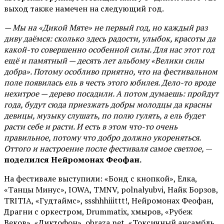
выход также намечен на следующий год.
— Мы на «Дикой Мяте» не первый год, но каждый раз
диву даёмся: сколько здесь радости, улыбок, красоты да
какой-то совершенно особенной силы. Для нас этот год
ещё и памятный — десять лет альбому «Велики силы
добра». Потому особливо приятно, что на фестивальном
поле появилась ель в честь этого юбилея. Дело-то вроде
нехитрое — дерево посадили. А потом думаешь: пройдут
года, будут сюда приезжать добры молодцы да красны
девицы, музыку слушать, по полю гулять, а ель будет
расти себе и расти. И есть в этом что-то очень
правильное, потому что добро должно укореняться.
Оттого и настроение после фестиваля самое светлое,
—
поделился Нейромонах Феофан.
На фестивале выступили: «Бонд с кнопкой», Ёлка,
«Танцы Минус», IOWA, TMNV, polnalyubvi, Найк Борзов,
TRITIA, «Гудтаймс», ssshhhiiittt!, Нейромонах Феофан,
Драгни с оркестром, Drummatix, хмыров, «Рубеж
Веков», «Диктофон», obraza net, «Токсичный ансамбль