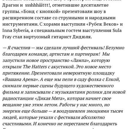
Драгни и ssshhhiiittt!, отметившие десятилетие
группы. «Бонд с кнопкой» презентовали шоу в
расширенном составе со струнными и народными
инструментами. С хорами выступили «Рубеж Веков» и
Inna Syberia, а специальным гостем выступления Sula
Fray стал виртуозный гитарист Дидюля.
— Я счастлив — мы сделали лучший фестиваль! Безумно
благодарен команде, артистам и партнерам! Мы
запустили новое пространство «Лампа», которую
открыли The Hatters с акустикой. Это новое место
притяжение. Презентовали невероятную площадку
«Вашана Арена». А еще мы пели в саду фолка с Елкой,
снимали первые сцены будущего художественного
фильма и записывали с музыкантами ролики для новой
радиостанции «Дикая Мята», которая начнет свое
вещание уже этим летом. Работы у нас много, но
энергии еще больше — я воодушевлен эмоциями тысяч
людей, которые уехали с фестиваля абсолютно
счастливыми. И конечно не перестанем благодарить