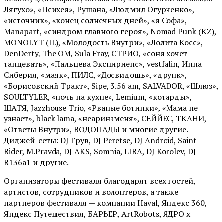
Лягухо», «Психея», Рушана, «Людмил Огурченко»,
«источник», «конец солнечных дней», «я Софа»,
Manapart, «синдром главного героя», Nomad Punk (KZ),
MONOLYT (IL), «Молодость Внутри», «Лолита Косс»,
DenDerty, The OM, Sula Fray, СТРИО, «соня хочет
танцевать», «Пальцева Экспириенс», vestfalin, Инна
Сиберия, «маяк», ПИЛС, «Досвидошь», «друнк»,
«Борисовский Тракт», Sipe, 3.56 am, SALVADOR, «Шлюз»,
SOULTYLER, «ночь на кухне», Lemium, «котарды»,
ШАТЯ, Jazzhouse Trio, «Рваные ботинки», «Мама не
узнает», black lama, «неаринаменя», СЕЙЙЕС, ТКАНИ,
«Ответы Внутри», ВОДОПАДЫ и многие другие.
Диджей-сеты: DJ Грув, DJ Peretse, DJ Android, Saint
Rider, М.Pravda, DJ AKS, Somnia, LIRA, DJ Korolev, DJ
R136a1 и другие.
Организаторы фестиваля благодарят всех гостей,
артистов, сотрудников и волонтеров, а также
партнеров фестиваля — компании Haval, Яндекс 360,
Яндекс Путешествия, БАРЬЕР, ArtRobots, ЯДРО х