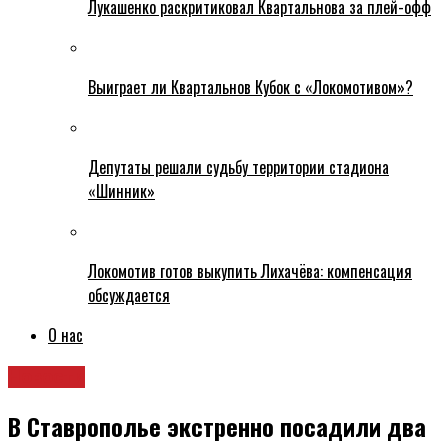
Лукашенко раскритиковал Квартальнова за плей-офф
Выиграет ли Квартальнов Кубок с «Локомотивом»?
Депутаты решали судьбу территории стадиона
«Шинник»
Локомотив готов выкупить Лихачёва: компенсация
обсуждается
О нас
Новости
В Ставрополье экстренно посадили два