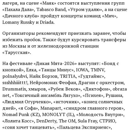
лагеря, на сцене «Маяк» состоятся выступления групп
«Пахала Дала», Tabasco Band, «Утром удалю», а на сцене
«Дачного клуба» пройдут концерты команд «Мич»,
Lomany Russky и Driada.
Организаторы рекомендуют приезжать заранее, чтобы
избежать пробок. Также будут курсировать трансферы
из Москвы и от железнодорожной станции
«Тарусская».
На фестивале «Дикая Мята-2026» выступят: «Бонд с
кнопкой», Ёлка, «Танцы Минус», IOWA, TMNV,
polnalyubvi, Найк Борзов, TRITIA, «Гудтаймс»,
ssshhhiiittt!, Нейромонах Феофан, Драгни с оркестром,
Drummatix, хмыров, «Рубеж Веков», «Диктофон», obraza
net, «Токсичный ансамбль Лягухо», «Психея», Рушана,
«Людмил Огурченко», «источник», «конец солнечных
дней», «я Софа», Manapart, «синдром главного героя»,
Nomad Punk (KZ), MONOLYT (IL), «Молодость Внутри»,
«Лолита Косс», DenDerty, The OM, Sula Fray, СТРИО,
«соня хочет танцевать», «Пальцева Экспириенс»,