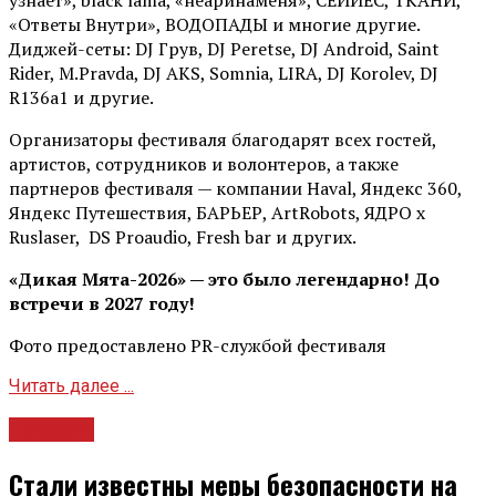
узнает», black lama, «неаринаменя», СЕЙЙЕС, ТКАНИ,
«Ответы Внутри», ВОДОПАДЫ и многие другие.
Диджей-сеты: DJ Грув, DJ Peretse, DJ Android, Saint
Rider, М.Pravda, DJ AKS, Somnia, LIRA, DJ Korolev, DJ
R136a1 и другие.
Организаторы фестиваля благодарят всех гостей,
артистов, сотрудников и волонтеров, а также
партнеров фестиваля — компании Haval, Яндекс 360,
Яндекс Путешествия, БАРЬЕР, ArtRobots, ЯДРО х
Ruslaser, DS Proaudio, Fresh bar и других.
«Дикая Мята-2026» — это было легендарно! До
встречи в 2027 году!
Фото предоставлено PR-службой фестиваля
Читать далее ...
Новости
Стали известны меры безопасности на