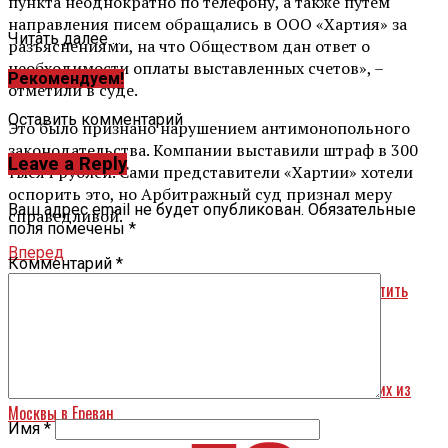
пункта неоднократно по телефону, а также путём
направления писем обращались в ООО «Хартия» за
Читать далее ...
разъяснениями, на что Обществом дан ответ о
необходимости оплаты выставленных счетов», –
Рекомендуем!
отметили в суде.
Оставить комментарий
Это было признано нарушением антимонопольного
законодательства. Компании выставили штраф в 300
Leave a Reply
тысяч рублей. Сами представители «Хартии» хотели
оспорить это, но Арбитражный суд признал меру
Ваш адрес email не будет опубликован.
Обязательные
справедливой.
поля помечены
*
Вперед
Комментарий
*
Хоккеисты из Соединенных Штатов Америки могут прекратить
выступать в КХЛ
Назад
В Ставрополье экстренно посадили два самолёта, летевших из
Москвы в Ереван
Имя
*