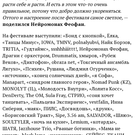
расти себе и расти. И есть в этом что-то очень
правильное, потому что добро должно укореняться.
Оттого и настроение после фестиваля самое светлое,
—
поделился Нейромонах Феофан.
На фестивале выступили: «Бонд с кнопкой», Ёлка,
«Танцы Минус», IOWA, TMNV, polnalyubvi, Найк Борзов,
TRITIA, «Гудтаймс», ssshhhiiittt!, Нейромонах Феофан,
Драгни с оркестром, Drummatix, хмыров, «Рубеж
Веков», «Диктофон», obraza net, «Токсичный ансамбль
Лягухо», «Психея», Рушана, «Людмил Огурченко»,
«источник», «конец солнечных дней», «я Софа»,
Manapart, «синдром главного героя», Nomad Punk (KZ),
MONOLYT (IL), «Молодость Внутри», «Лолита Косс»,
DenDerty, The OM, Sula Fray, СТРИО, «соня хочет
танцевать», «Пальцева Экспириенс», vestfalin, Инна
Сиберия, «маяк», ПИЛС, «Досвидошь», «друнк»,
«Борисовский Тракт», Sipe, 3.56 am, SALVADOR, «Шлюз»,
SOULTYLER, «ночь на кухне», Lemium, «котарды»,
ШАТЯ, Jazzhouse Trio, «Рваные ботинки», «Мама не