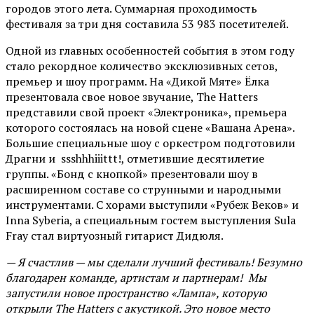
городов этого лета. Суммарная проходимость
фестиваля за три дня составила 53 983 посетителей.
Одной из главных особенностей события в этом году
стало рекордное количество эксклюзивных сетов,
премьер и шоу программ. На «Дикой Мяте» Ёлка
презентовала свое новое звучание, The Hatters
представили свой проект «Электроника», премьера
которого состоялась на новой сцене «Вашана Арена».
Большие специальные шоу с оркестром подготовили
Драгни и ssshhhiiittt!, отметившие десятилетие
группы. «Бонд с кнопкой» презентовали шоу в
расширенном составе со струнными и народными
инструментами. С хорами выступили «Рубеж Веков» и
Inna Syberia, а специальным гостем выступления Sula
Fray стал виртуозный гитарист Дидюля.
— Я счастлив — мы сделали лучший фестиваль! Безумно
благодарен команде, артистам и партнерам! Мы
запустили новое пространство «Лампа», которую
открыли The Hatters с акустикой. Это новое место