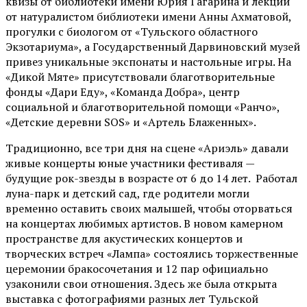
квизы от библиотеки имени Юрия Гагарина и лекции
от
натуралистом
библиотеки имени Анны Ахматовой,
прогулки с биологом от
«Тульского областного
Экзотариума»
, а Государственный Дарвиновский музей
привез уникальные экспонаты и настольные игры. На
«Дикой Мяте» присутствовали благотворительные
фонды «Дари Еду», «Команда Добра», центр
социальной и благотворительной помощи «Ранчо»,
«Детские деревни SOS» и «Артель Блаженных».
Традиционно, все три дня на сцене
«Ариэль»
давали
живые концерты юные участники фестиваля —
будущие рок-звезды в возрасте от 6 до 14 лет. Работал
луна-парк и детский сад, где родители могли
временно оставить своих малышей, чтобы оторваться
на концертах любимых артистов. В новом камерном
пространстве для акустических концертов и
творческих встреч «Лампа» состоялись торжественные
церемонии бракосочетания и 12 пар официально
узаконили свои отношения. Здесь же была открыта
выставка с фотографиями разных лет Тульской