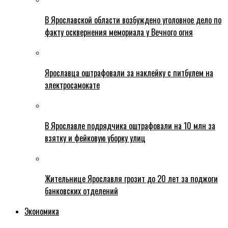
В Ярославской области возбуждено уголовное дело по
факту осквернения мемориала у Вечного огня
Ярославца оштрафовали за наклейку с питбулем на
электросамокате
В Ярославле подрядчика оштрафовали на 10 млн за
взятку и фейковую уборку улиц
Жительнице Ярославля грозит до 20 лет за поджоги
банковских отделений
Экономика