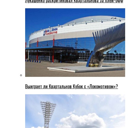
Лукашенко раскритиковал Квартальнова за плей-офф
Выиграет ли Квартальнов Кубок с «Локомотивом»?