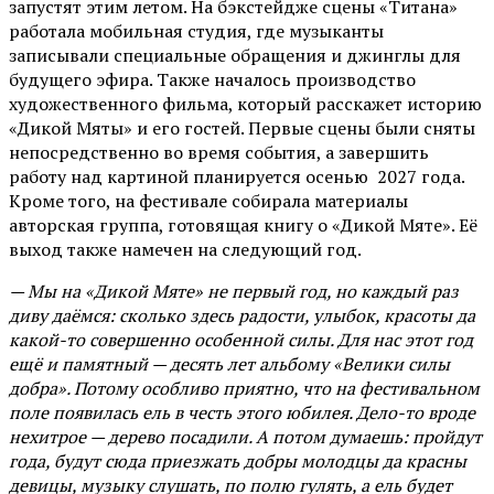
запустят этим летом. На бэкстейдже сцены «Титана»
работала мобильная студия, где музыканты
записывали специальные обращения и джинглы для
будущего эфира. Также началось производство
художественного фильма, который расскажет историю
«Дикой Мяты» и его гостей. Первые сцены были сняты
непосредственно во время события, а завершить
работу над картиной планируется осенью 2027 года.
Кроме того, на фестивале собирала материалы
авторская группа, готовящая книгу о «Дикой Мяте». Её
выход также намечен на следующий год.
— Мы на «Дикой Мяте» не первый год, но каждый раз
диву даёмся: сколько здесь радости, улыбок, красоты да
какой-то совершенно особенной силы. Для нас этот год
ещё и памятный — десять лет альбому «Велики силы
добра». Потому особливо приятно, что на фестивальном
поле появилась ель в честь этого юбилея. Дело-то вроде
нехитрое — дерево посадили. А потом думаешь: пройдут
года, будут сюда приезжать добры молодцы да красны
девицы, музыку слушать, по полю гулять, а ель будет