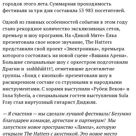
городов этого лета. Суммарная проходимость
фестиваля за три дня составила 53 983 посетителей.
Одной из главных особенностей события в этом году
стало рекордное количество эксклюзивных сетов,
премьер и шоу программ. На «Дикой Мяте» Ёлка
презентовала свое новое звучание, The Hatters
представили свой проект «Электроника», премьера
которого состоялась на новой сцене «Вашана Арена».
Большие специальные шоу с оркестром подготовили
Драгни и ssshhhiiittt!, отметившие десятилетие
группы. «Бонд с кнопкой» презентовали шоу в
расширенном составе со струнными и народными
инструментами. С хорами выступили «Рубеж Веков» и
Inna Syberia, а специальным гостем выступления Sula
Fray стал виртуозный гитарист Дидюля.
— Я счастлив — мы сделали лучший фестиваль! Безумно
благодарен команде, артистам и партнерам! Мы
запустили новое пространство «Лампа», которую
открыли The Hatters с акустикой. Это новое место