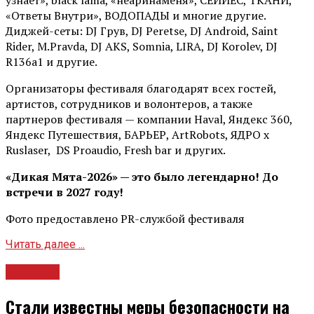
узнает», black lama, «неаринаменя», СЕЙЙЕС, ТКАНИ,
«Ответы Внутри», ВОДОПАДЫ и многие другие.
Диджей-сеты: DJ Грув, DJ Peretse, DJ Android, Saint
Rider, М.Pravda, DJ AKS, Somnia, LIRA, DJ Korolev, DJ
R136a1 и другие.
Организаторы фестиваля благодарят всех гостей,
артистов, сотрудников и волонтеров, а также
партнеров фестиваля — компании Haval, Яндекс 360,
Яндекс Путешествия, БАРЬЕР, ArtRobots, ЯДРО х
Ruslaser, DS Proaudio, Fresh bar и других.
«Дикая Мята-2026» — это было легендарно! До
встречи в 2027 году!
Фото предоставлено PR-службой фестиваля
Читать далее ...
Новости
Стали известны меры безопасности на