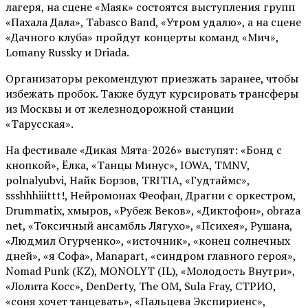
лагеря, на сцене «Маяк» состоятся выступления групп
«Пахала Дала», Tabasco Band, «Утром удалю», а на сцене
«Дачного клуба» пройдут концерты команд «Мич»,
Lomany Russky и Driada.
Организаторы рекомендуют приезжать заранее, чтобы
избежать пробок. Также будут курсировать трансферы
из Москвы и от железнодорожной станции
«Тарусская».
На фестивале «Дикая Мята-2026» выступят: «Бонд с
кнопкой», Ёлка, «Танцы Минус», IOWA, TMNV,
polnalyubvi, Найк Борзов, TRITIA, «Гудтаймс»,
ssshhhiiittt!, Нейромонах Феофан, Драгни с оркестром,
Drummatix, хмыров, «Рубеж Веков», «Диктофон», obraza
net, «Токсичный ансамбль Лягухо», «Психея», Рушана,
«Людмил Огурченко», «источник», «конец солнечных
дней», «я Софа», Manapart, «синдром главного героя»,
Nomad Punk (KZ), MONOLYT (IL), «Молодость Внутри»,
«Лолита Косс», DenDerty, The OM, Sula Fray, СТРИО,
«соня хочет танцевать», «Пальцева Экспириенс»,