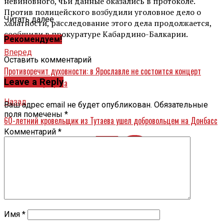
невиновного, чьи данные оказались в протоколе.
Против полицейского возбудили уголовное дело о
Читать далее ...
халатности, расследование этого дела продолжается,
сообщили в прокуратуре Кабардино-Балкарии.
Рекомендуем!
Вперед
Оставить комментарий
Противоречит духовности: в Ярославле не состоится концерт
Leave a Reply
Филиппа Киркорова
Назад
Ваш адрес email не будет опубликован.
Обязательные
поля помечены
*
60-летний кровельщик из Тутаева ушел добровольцем на Донбасс
Комментарий
*
Имя
*