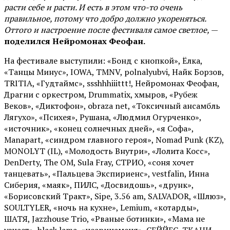
расти себе и расти. И есть в этом что-то очень
правильное, потому что добро должно укореняться.
Оттого и настроение после фестиваля самое светлое,
—
поделился Нейромонах Феофан.
На фестивале выступили: «Бонд с кнопкой», Ёлка,
«Танцы Минус», IOWA, TMNV, polnalyubvi, Найк Борзов,
TRITIA, «Гудтаймс», ssshhhiiittt!, Нейромонах Феофан,
Драгни с оркестром, Drummatix, хмыров, «Рубеж
Веков», «Диктофон», obraza net, «Токсичный ансамбль
Лягухо», «Психея», Рушана, «Людмил Огурченко»,
«источник», «конец солнечных дней», «я Софа»,
Manapart, «синдром главного героя», Nomad Punk (KZ),
MONOLYT (IL), «Молодость Внутри», «Лолита Косс»,
DenDerty, The OM, Sula Fray, СТРИО, «соня хочет
танцевать», «Пальцева Экспириенс», vestfalin, Инна
Сиберия, «маяк», ПИЛС, «Досвидошь», «друнк»,
«Борисовский Тракт», Sipe, 3.56 am, SALVADOR, «Шлюз»,
SOULTYLER, «ночь на кухне», Lemium, «котарды»,
ШАТЯ, Jazzhouse Trio, «Рваные ботинки», «Мама не