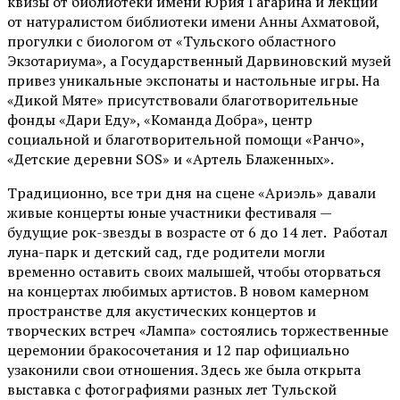
квизы от библиотеки имени Юрия Гагарина и лекции
от
натуралистом
библиотеки имени Анны Ахматовой,
прогулки с биологом от
«Тульского областного
Экзотариума»
, а Государственный Дарвиновский музей
привез уникальные экспонаты и настольные игры. На
«Дикой Мяте» присутствовали благотворительные
фонды «Дари Еду», «Команда Добра», центр
социальной и благотворительной помощи «Ранчо»,
«Детские деревни SOS» и «Артель Блаженных».
Традиционно, все три дня на сцене
«Ариэль»
давали
живые концерты юные участники фестиваля —
будущие рок-звезды в возрасте от 6 до 14 лет. Работал
луна-парк и детский сад, где родители могли
временно оставить своих малышей, чтобы оторваться
на концертах любимых артистов. В новом камерном
пространстве для акустических концертов и
творческих встреч «Лампа» состоялись торжественные
церемонии бракосочетания и 12 пар официально
узаконили свои отношения. Здесь же была открыта
выставка с фотографиями разных лет Тульской