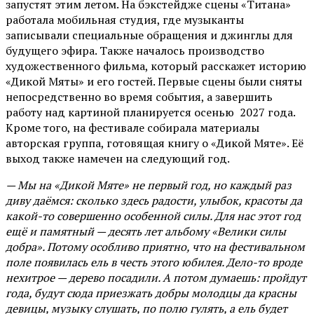
запустят этим летом. На бэкстейдже сцены «Титана»
работала мобильная студия, где музыканты
записывали специальные обращения и джинглы для
будущего эфира. Также началось производство
художественного фильма, который расскажет историю
«Дикой Мяты» и его гостей. Первые сцены были сняты
непосредственно во время события, а завершить
работу над картиной планируется осенью 2027 года.
Кроме того, на фестивале собирала материалы
авторская группа, готовящая книгу о «Дикой Мяте». Её
выход также намечен на следующий год.
— Мы на «Дикой Мяте» не первый год, но каждый раз
диву даёмся: сколько здесь радости, улыбок, красоты да
какой-то совершенно особенной силы. Для нас этот год
ещё и памятный — десять лет альбому «Велики силы
добра». Потому особливо приятно, что на фестивальном
поле появилась ель в честь этого юбилея. Дело-то вроде
нехитрое — дерево посадили. А потом думаешь: пройдут
года, будут сюда приезжать добры молодцы да красны
девицы, музыку слушать, по полю гулять, а ель будет