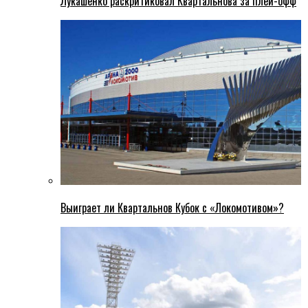
Лукашенко раскритиковал Квартальнова за плей-офф
Выиграет ли Квартальнов Кубок с «Локомотивом»?