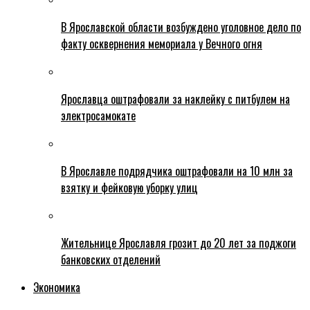
В Ярославской области возбуждено уголовное дело по
факту осквернения мемориала у Вечного огня
Ярославца оштрафовали за наклейку с питбулем на
электросамокате
В Ярославле подрядчика оштрафовали на 10 млн за
взятку и фейковую уборку улиц
Жительнице Ярославля грозит до 20 лет за поджоги
банковских отделений
Экономика