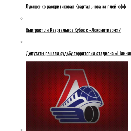
Лукашенко раскритиковал Квартальнова за плей-офф
Выиграет ли Квартальнов Кубок с «Локомотивом»?
Депутаты решали судьбу территории стадиона «Шинни