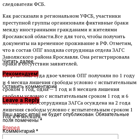
следователи ФСБ.
Как рассказали в региональном УФСБ, участники
преступной группы организовали фиктивные браки
между иностранными гражданами и жителями
Ярославской области.Все для того, чтобы получить
документы на временное проживание в РФ. Отметим,
что в состав ОПГ входила сотрудница отдела ЗАГС
Заволжского района Ярославля. Она регистрировала
Читать далее ...
браки в отсутствии заявителей.
Рекомендуем!
По решению суда двое членов ОПГ получили по 1 году
и 4 месяца лишения свободы условно с испытательным
Оставить комментарий
сроком 1 год, одна — 1 год и 8 месяцев лишения
свободы условно с испытательным сроком 1 год и 6
Leave a Reply
месяцев. А вот сотрудница ЗАГСа осуждена на 2 года
лишения свободы условно с испытательным сроком 1
Ваш адрес email не будет опубликован.
Обязательные
год и 6 месяцев.
поля помечены
*
Вперед
Комментарий
*