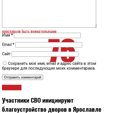
Минобрнауки РФ рекомендует включить курс по военной
подготовке в программы с 1 сентября
Назад
Пресервы из сельди с душком: почему Роскачество просит
ярославцев быть внимательными
Имя
*
Email
*
Сайт
Сохранить моё имя, email и адрес сайта в этом
браузере для последующих моих комментариев.
Новости
Участники СВО инициируют
благоустройство дворов в Ярославле