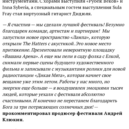
инструментами. С хорами выступили «Рубеж Веков» и
Inna Syberia, а специальным гостем выступления Sula
Fray стал виртуозный гитарист Дидюля.
— Я счастлив — мы сделали лучший фестиваль! Безумно
благодарен команде, артистам и партнерам! Мы
запустили новое пространство «Лампа», которую
открыли The Hatters с акустикой. Это новое место
притяжение. Презентовали невероятную площадку
«Вашана Арена». А еще мы пели в саду фолка с Елкой,
снимали первые сцены будущего художественного
фильма и записывали с музыкантами ролики для новой
радиостанции «Дикая Мята», которая начнет свое
вещание уже этим летом. Работы у нас много, но
энергии еще больше — я воодушевлен эмоциями тысяч
людей, которые уехали с фестиваля абсолютно
счастливыми. И конечно не перестанем благодарить
Бога за три потрясающих солнечных дня!
—
прокомментировал продюсер фестиваля Андрей
Клюкин.