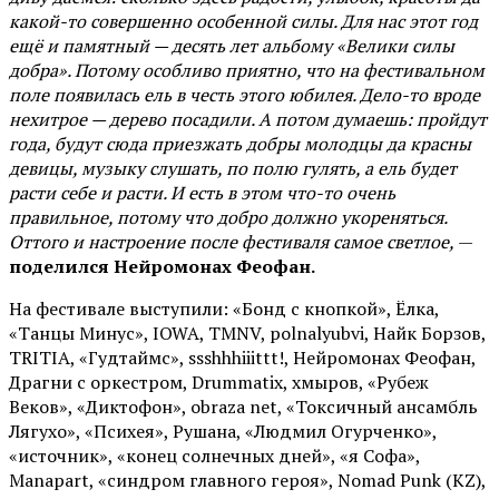
какой-то совершенно особенной силы. Для нас этот год
ещё и памятный — десять лет альбому «Велики силы
добра». Потому особливо приятно, что на фестивальном
поле появилась ель в честь этого юбилея. Дело-то вроде
нехитрое — дерево посадили. А потом думаешь: пройдут
года, будут сюда приезжать добры молодцы да красны
девицы, музыку слушать, по полю гулять, а ель будет
расти себе и расти. И есть в этом что-то очень
правильное, потому что добро должно укореняться.
Оттого и настроение после фестиваля самое светлое,
—
поделился Нейромонах Феофан.
На фестивале выступили: «Бонд с кнопкой», Ёлка,
«Танцы Минус», IOWA, TMNV, polnalyubvi, Найк Борзов,
TRITIA, «Гудтаймс», ssshhhiiittt!, Нейромонах Феофан,
Драгни с оркестром, Drummatix, хмыров, «Рубеж
Веков», «Диктофон», obraza net, «Токсичный ансамбль
Лягухо», «Психея», Рушана, «Людмил Огурченко»,
«источник», «конец солнечных дней», «я Софа»,
Manapart, «синдром главного героя», Nomad Punk (KZ),