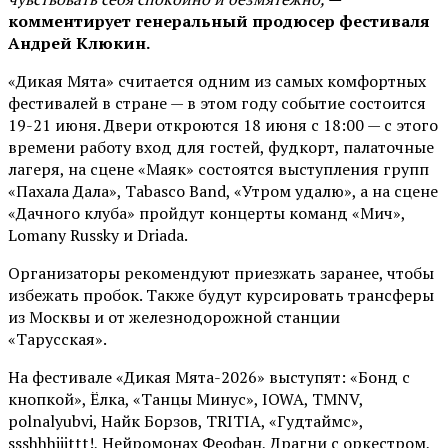
комментирует генеральный продюсер фестиваля
Андрей Клюкин.
«Дикая Мята» считается одним из самых комфортных
фестивалей в стране — в этом году событие состоится
19-21 июня. Двери откроются 18 июня с 18:00 — с этого
времени работу вход для гостей, фудкорт, палаточные
лагеря, на сцене «Маяк» состоятся выступления групп
«Пахала Дала», Tabasco Band, «Утром удалю», а на сцене
«Дачного клуба» пройдут концерты команд «Мич»,
Lomany Russky и Driada.
Организаторы рекомендуют приезжать заранее, чтобы
избежать пробок. Также будут курсировать трансферы
из Москвы и от железнодорожной станции
«Тарусская».
На фестивале «Дикая Мята-2026» выступят: «Бонд с
кнопкой», Ёлка, «Танцы Минус», IOWA, TMNV,
polnalyubvi, Найк Борзов, TRITIA, «Гудтаймс»,
ssshhhiiittt!, Нейромонах Феофан, Драгни с оркестром,