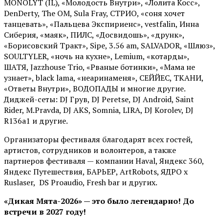
MONOLYT (IL), «Молодость Внутри», «Лолита Косс»,
DenDerty, The OM, Sula Fray, СТРИО, «соня хочет
танцевать», «Пальцева Экспириенс», vestfalin, Инна
Сиберия, «маяк», ПИЛС, «Досвидошь», «друнк»,
«Борисовский Тракт», Sipe, 3.56 am, SALVADOR, «Шлюз»,
SOULTYLER, «ночь на кухне», Lemium, «котарды»,
ШАТЯ, Jazzhouse Trio, «Рваные ботинки», «Мама не
узнает», black lama, «неаринаменя», СЕЙЙЕС, ТКАНИ,
«Ответы Внутри», ВОДОПАДЫ и многие другие.
Диджей-сеты: DJ Грув, DJ Peretse, DJ Android, Saint
Rider, М.Pravda, DJ AKS, Somnia, LIRA, DJ Korolev, DJ
R136a1 и другие.
Организаторы фестиваля благодарят всех гостей,
артистов, сотрудников и волонтеров, а также
партнеров фестиваля — компании Haval, Яндекс 360,
Яндекс Путешествия, БАРЬЕР, ArtRobots, ЯДРО х
Ruslaser, DS Proaudio, Fresh bar и других.
«Дикая Мята-2026» — это было легендарно! До
встречи в 2027 году!