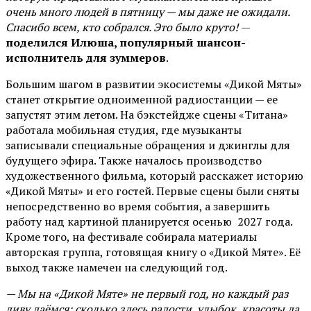
очень много людей в пятницу — мы даже не ожидали.
Спасибо всем, кто собрался. Это было круто!
—
поделился Илюша, популярный шансон-
исполнитель для зуммеров
.
Большим шагом в развитии экосистемы «Дикой Мяты»
станет открытие одноименной радиостанции — ее
запустят этим летом. На бэкстейдже сцены «Титана»
работала мобильная студия, где музыканты
записывали специальные обращения и джинглы для
будущего эфира. Также началось производство
художественного фильма, который расскажет историю
«Дикой Мяты» и его гостей. Первые сцены были сняты
непосредственно во время события, а завершить
работу над картиной планируется осенью 2027 года.
Кроме того, на фестивале собирала материалы
авторская группа, готовящая книгу о «Дикой Мяте». Её
выход также намечен на следующий год.
— Мы на «Дикой Мяте» не первый год, но каждый раз
диву даёмся: сколько здесь радости, улыбок, красоты да