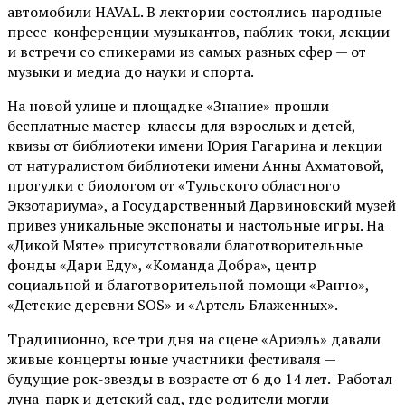
автомобили HAVAL. В лектории состоялись народные
пресс-конференции музыкантов, паблик-токи, лекции
и встречи со спикерами из самых разных сфер — от
музыки и медиа до науки и спорта.
На новой улице и площадке «Знание» прошли
бесплатные мастер-классы для взрослых и детей,
квизы от библиотеки имени Юрия Гагарина и лекции
от
натуралистом
библиотеки имени Анны Ахматовой,
прогулки с биологом от
«Тульского областного
Экзотариума»
, а Государственный Дарвиновский музей
привез уникальные экспонаты и настольные игры. На
«Дикой Мяте» присутствовали благотворительные
фонды «Дари Еду», «Команда Добра», центр
социальной и благотворительной помощи «Ранчо»,
«Детские деревни SOS» и «Артель Блаженных».
Традиционно, все три дня на сцене
«Ариэль»
давали
живые концерты юные участники фестиваля —
будущие рок-звезды в возрасте от 6 до 14 лет. Работал
луна-парк и детский сад, где родители могли