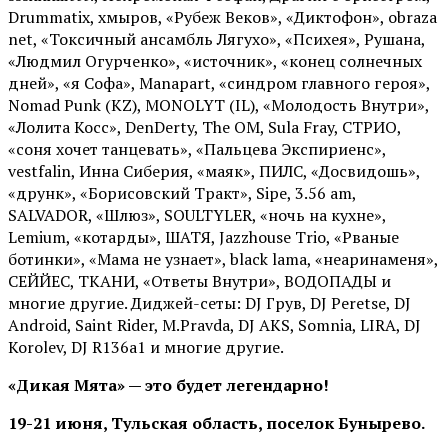
Drummatix, хмыров, «Рубеж Веков», «Диктофон», obraza
net, «Токсичный ансамбль Лягухо», «Психея», Рушана,
«Людмил Огурченко», «источник», «конец солнечных
дней», «я Софа», Manapart, «синдром главного героя»,
Nomad Punk (KZ), MONOLYT (IL), «Молодость Внутри»,
«Лолита Косс», DenDerty, The OM, Sula Fray, СТРИО,
«соня хочет танцевать», «Пальцева Экспириенс»,
vestfalin, Инна Сиберия, «маяк», ПИЛС, «Досвидошь»,
«друнк», «Борисовский Тракт», Sipe, 3.56 am,
SALVADOR, «Шлюз», SOULTYLER, «ночь на кухне»,
Lemium, «котарды», ШАТЯ, Jazzhouse Trio, «Рваные
ботинки», «Мама не узнает», black lama, «неаринаменя»,
СЕЙЙЕС, ТКАНИ, «Ответы Внутри», ВОДОПАДЫ и
многие другие. Диджей-сеты: DJ Грув, DJ Peretse, DJ
Android, Saint Rider, М.Pravda, DJ AKS, Somnia, LIRA, DJ
Korolev, DJ R136a1 и многие другие.
«Дикая Мята» — это будет легендарно!
19-21 июня, Тульская область, поселок Бунырево.