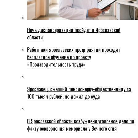
Ночь диспансеризации пройдет в Ярославской
области
Работники ярославских предприятий проходят
бесплатное обучение по проекту
«Производительность труда»
Ярославец, сжегший пенсионерку-общественницу за
100 тысяч рублей, не дожил до суда
В Ярославской области возбуждено уголовное дело по
факту осквернения мемориала у Вечного огня