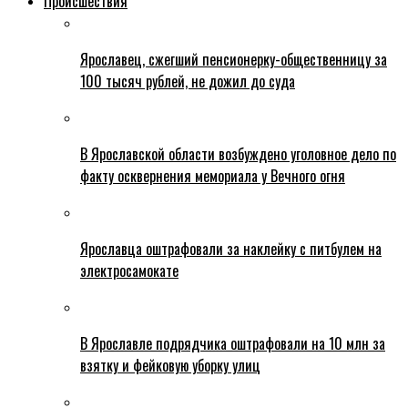
Происшествия
Ярославец, сжегший пенсионерку-общественницу за
100 тысяч рублей, не дожил до суда
В Ярославской области возбуждено уголовное дело по
факту осквернения мемориала у Вечного огня
Ярославца оштрафовали за наклейку с питбулем на
электросамокате
В Ярославле подрядчика оштрафовали на 10 млн за
взятку и фейковую уборку улиц