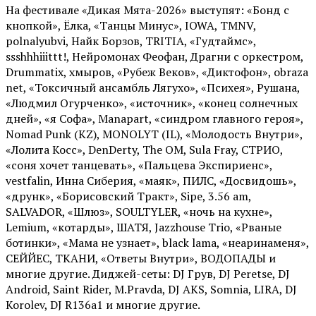
На фестивале «Дикая Мята-2026» выступят: «Бонд с
кнопкой», Ёлка, «Танцы Минус», IOWA, TMNV,
polnalyubvi, Найк Борзов, TRITIA, «Гудтаймс»,
ssshhhiiittt!, Нейромонах Феофан, Драгни с оркестром,
Drummatix, хмыров, «Рубеж Веков», «Диктофон», obraza
net, «Токсичный ансамбль Лягухо», «Психея», Рушана,
«Людмил Огурченко», «источник», «конец солнечных
дней», «я Софа», Manapart, «синдром главного героя»,
Nomad Punk (KZ), MONOLYT (IL), «Молодость Внутри»,
«Лолита Косс», DenDerty, The OM, Sula Fray, СТРИО,
«соня хочет танцевать», «Пальцева Экспириенс»,
vestfalin, Инна Сиберия, «маяк», ПИЛС, «Досвидошь»,
«друнк», «Борисовский Тракт», Sipe, 3.56 am,
SALVADOR, «Шлюз», SOULTYLER, «ночь на кухне»,
Lemium, «котарды», ШАТЯ, Jazzhouse Trio, «Рваные
ботинки», «Мама не узнает», black lama, «неаринаменя»,
СЕЙЙЕС, ТКАНИ, «Ответы Внутри», ВОДОПАДЫ и
многие другие. Диджей-сеты: DJ Грув, DJ Peretse, DJ
Android, Saint Rider, М.Pravda, DJ AKS, Somnia, LIRA, DJ
Korolev, DJ R136a1 и многие другие.