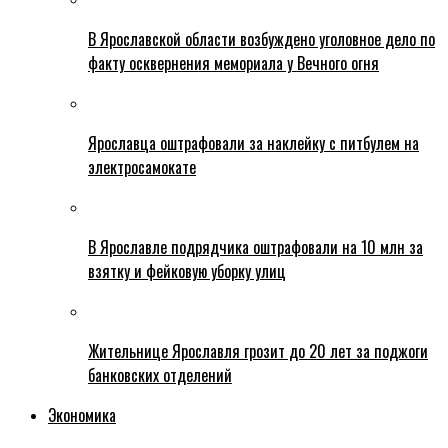
В Ярославской области возбуждено уголовное дело по
факту осквернения мемориала у Вечного огня
Ярославца оштрафовали за наклейку с питбулем на
электросамокате
В Ярославле подрядчика оштрафовали на 10 млн за
взятку и фейковую уборку улиц
Жительнице Ярославля грозит до 20 лет за поджоги
банковских отделений
Экономика