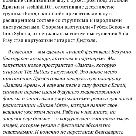
Большие специальные шоу с оркестром подготовили
Драгни и ssshhhiiittt!, отметившие десятилетие
группы. «Бонд с кнопкой» презентовали шоу в
расширенном составе со струнными и народными
инструментами. С хорами выступили «Рубеж Веков» и
Inna Syberia, а специальным гостем выступления Sula
Fray стал виртуозный гитарист Дидюля.
— Я счастлив — мы сделали лучший фестиваль! Безумно
благодарен команде, артистам и партнерам! Мы
запустили новое пространство «Лампа», которую
открыли The Hatters с акустикой. Это новое место
притяжение. Презентовали невероятную площадку
«Вашана Арена». А еще мы пели в саду фолка с Елкой,
снимали первые сцены будущего художественного
фильма и записывали с музыкантами ролики для новой
радиостанции «Дикая Мята», которая начнет свое
вещание уже этим летом. Работы у нас много, но
энергии еще больше — я воодушевлен эмоциями тысяч
людей, которые уехали с фестиваля абсолютно
счастливыми. И конечно не перестанем благодарить