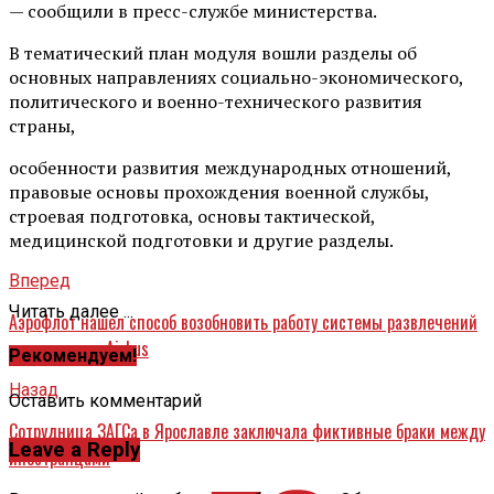
— сообщили в пресс-службе министерства.
В тематический план модуля вошли разделы об
основных направлениях социально-экономического,
политического и военно-технического развития
страны,
особенности развития международных отношений,
правовые основы прохождения военной службы,
строевая подготовка, основы тактической,
медицинской подготовки и другие разделы.
Вперед
Читать далее ...
Аэрофлот нашел способ возобновить работу системы развлечений
на самолетах Airbus
Рекомендуем!
Назад
Оставить комментарий
Сотрудница ЗАГСа в Ярославле заключала фиктивные браки между
Leave a Reply
иностранцами