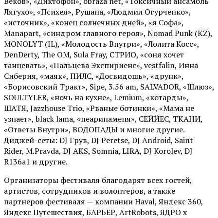
Веков», «Диктофон», obraza net, «Токсичный ансамбль
Лягухо», «Психея», Рушана, «Людмил Огурченко»,
«источник», «конец солнечных дней», «я Софа»,
Manapart, «синдром главного героя», Nomad Punk (KZ),
MONOLYT (IL), «Молодость Внутри», «Лолита Косс»,
DenDerty, The OM, Sula Fray, СТРИО, «соня хочет
танцевать», «Пальцева Экспириенс», vestfalin, Инна
Сиберия, «маяк», ПИЛС, «Досвидошь», «друнк»,
«Борисовский Тракт», Sipe, 3.56 am, SALVADOR, «Шлюз»,
SOULTYLER, «ночь на кухне», Lemium, «котарды»,
ШАТЯ, Jazzhouse Trio, «Рваные ботинки», «Мама не
узнает», black lama, «неаринаменя», СЕЙЙЕС, ТКАНИ,
«Ответы Внутри», ВОДОПАДЫ и многие другие.
Диджей-сеты: DJ Грув, DJ Peretse, DJ Android, Saint
Rider, М.Pravda, DJ AKS, Somnia, LIRA, DJ Korolev, DJ
R136a1 и другие.
Организаторы фестиваля благодарят всех гостей,
артистов, сотрудников и волонтеров, а также
партнеров фестиваля — компании Haval, Яндекс 360,
Яндекс Путешествия, БАРЬЕР, ArtRobots, ЯДРО х