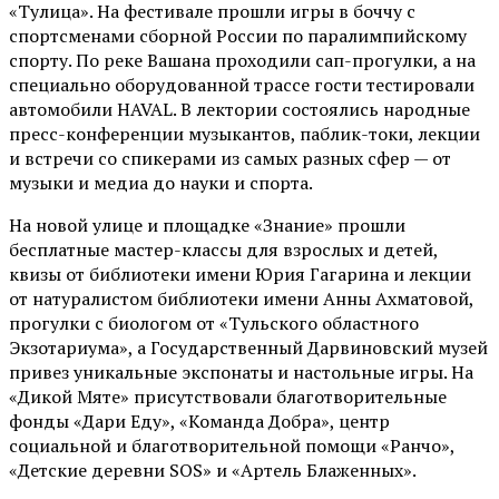
«Тулица». На фестивале прошли игры в боччу с
спортсменами сборной России по паралимпийскому
спорту. По реке Вашана проходили сап-прогулки, а на
специально оборудованной трассе гости тестировали
автомобили HAVAL. В лектории состоялись народные
пресс-конференции музыкантов, паблик-токи, лекции
и встречи со спикерами из самых разных сфер — от
музыки и медиа до науки и спорта.
На новой улице и площадке «Знание» прошли
бесплатные мастер-классы для взрослых и детей,
квизы от библиотеки имени Юрия Гагарина и лекции
от
натуралистом
библиотеки имени Анны Ахматовой,
прогулки с биологом от
«Тульского областного
Экзотариума»
, а Государственный Дарвиновский музей
привез уникальные экспонаты и настольные игры. На
«Дикой Мяте» присутствовали благотворительные
фонды «Дари Еду», «Команда Добра», центр
социальной и благотворительной помощи «Ранчо»,
«Детские деревни SOS» и «Артель Блаженных».