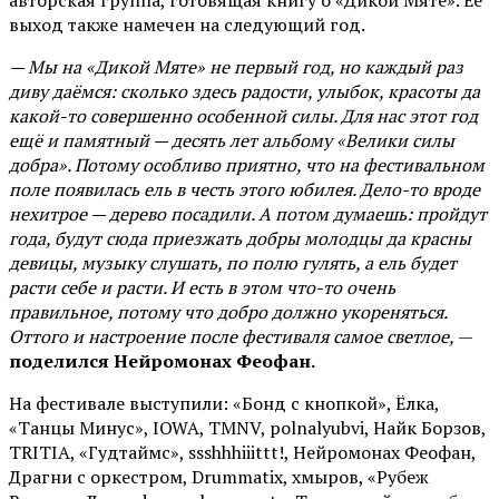
авторская группа, готовящая книгу о «Дикой Мяте». Её
выход также намечен на следующий год.
— Мы на «Дикой Мяте» не первый год, но каждый раз
диву даёмся: сколько здесь радости, улыбок, красоты да
какой-то совершенно особенной силы. Для нас этот год
ещё и памятный — десять лет альбому «Велики силы
добра». Потому особливо приятно, что на фестивальном
поле появилась ель в честь этого юбилея. Дело-то вроде
нехитрое — дерево посадили. А потом думаешь: пройдут
года, будут сюда приезжать добры молодцы да красны
девицы, музыку слушать, по полю гулять, а ель будет
расти себе и расти. И есть в этом что-то очень
правильное, потому что добро должно укореняться.
Оттого и настроение после фестиваля самое светлое,
—
поделился Нейромонах Феофан.
На фестивале выступили: «Бонд с кнопкой», Ёлка,
«Танцы Минус», IOWA, TMNV, polnalyubvi, Найк Борзов,
TRITIA, «Гудтаймс», ssshhhiiittt!, Нейромонах Феофан,
Драгни с оркестром, Drummatix, хмыров, «Рубеж