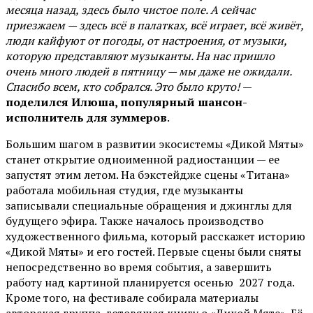
месяца назад, здесь было чистое поле. А сейчас
приезжаем — здесь всё в палатках, всё играет, всё живёт,
люди кайфуют от погоды, от настроения, от музыки,
которую представляют музыканты. На нас пришло
очень много людей в пятницу — мы даже не ожидали.
Спасибо всем, кто собрался. Это было круто!
—
поделился Илюша, популярный шансон-
исполнитель для зуммеров
.
Большим шагом в развитии экосистемы «Дикой Мяты»
станет открытие одноименной радиостанции — ее
запустят этим летом. На бэкстейдже сцены «Титана»
работала мобильная студия, где музыканты
записывали специальные обращения и джинглы для
будущего эфира. Также началось производство
художественного фильма, который расскажет историю
«Дикой Мяты» и его гостей. Первые сцены были сняты
непосредственно во время события, а завершить
работу над картиной планируется осенью 2027 года.
Кроме того, на фестивале собирала материалы