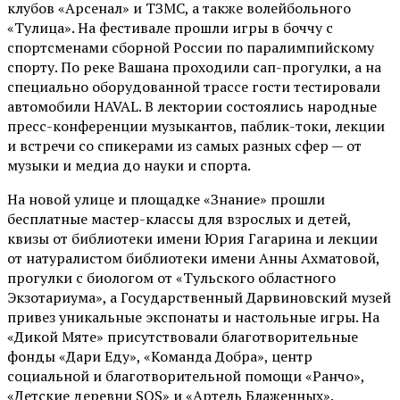
клубов «Арсенал» и ТЗМС, а также волейбольного
«Тулица». На фестивале прошли игры в боччу с
спортсменами сборной России по паралимпийскому
спорту. По реке Вашана проходили сап-прогулки, а на
специально оборудованной трассе гости тестировали
автомобили HAVAL. В лектории состоялись народные
пресс-конференции музыкантов, паблик-токи, лекции
и встречи со спикерами из самых разных сфер — от
музыки и медиа до науки и спорта.
На новой улице и площадке «Знание» прошли
бесплатные мастер-классы для взрослых и детей,
квизы от библиотеки имени Юрия Гагарина и лекции
от
натуралистом
библиотеки имени Анны Ахматовой,
прогулки с биологом от
«Тульского областного
Экзотариума»
, а Государственный Дарвиновский музей
привез уникальные экспонаты и настольные игры. На
«Дикой Мяте» присутствовали благотворительные
фонды «Дари Еду», «Команда Добра», центр
социальной и благотворительной помощи «Ранчо»,
«Детские деревни SOS» и «Артель Блаженных».