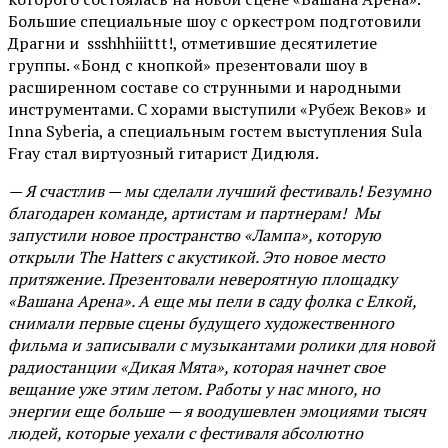
Большие специальные шоу с оркестром подготовили
Драгни и ssshhhiiittt!, отметившие десятилетие
группы. «Бонд с кнопкой» презентовали шоу в
расширенном составе со струнными и народными
инструментами. С хорами выступили «Рубеж Веков» и
Inna Syberia, а специальным гостем выступления Sula
Fray стал виртуозный гитарист Дидюля.
— Я счастлив — мы сделали лучший фестиваль! Безумно
благодарен команде, артистам и партнерам! Мы
запустили новое пространство «Лампа», которую
открыли The Hatters с акустикой. Это новое место
притяжение. Презентовали невероятную площадку
«Вашана Арена». А еще мы пели в саду фолка с Елкой,
снимали первые сцены будущего художественного
фильма и записывали с музыкантами ролики для новой
радиостанции «Дикая Мята», которая начнет свое
вещание уже этим летом. Работы у нас много, но
энергии еще больше — я воодушевлен эмоциями тысяч
людей, которые уехали с фестиваля абсолютно