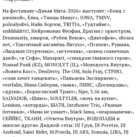
На фестивале «Дикая Мята-2026» выступят: «Бонд с
кнопкой», Ёлка, «Танцы Минус», IOWA, TMNV,
polnalyubvi, Найк Борзов, TRITIA, «Гудтаймс»,
ssshhhiiittt!, Нейромонах Феофан, Драгни с оркестром,
Drummatix, хмыров, «Рубеж Веков», «Диктофон», obraza
net, «Токсичный ансамбль Лягухо», «Психея», Рушана,
«Людмил Огурченко», «источник», «конец солнечных
дней», «я Софа», Manapart, «синдром главного героя»,
Nomad Punk (KZ), MONOLYT (IL), «Молодость Внутри»,
«Лолита Косс», DenDerty, The OM, Sula Fray, СТРИО,
«соня хочет танцевать», «Пальцева Экспириенс»,
vestfalin, Инна Сиберия, «маяк», ПИЛС, «Досвидошь»,
«друнк», «Борисовский Тракт», Sipe, 3.56 am,
SALVADOR, «Шлюз», SOULTYLER, «ночь на кухне»,
Lemium, «котарды», ШАТЯ, Jazzhouse Trio, «Рваные
ботинки», «Мама не узнает», black lama, «неаринаменя»,
СЕЙЙЕС, ТКАНИ, «Ответы Внутри», ВОДОПАДЫ и
многие другие. Диджей-сеты: DJ Грув, DJ Peretse, DJ
Android, Saint Rider, М.Pravda, DJ AKS, Somnia, LIRA, DJ