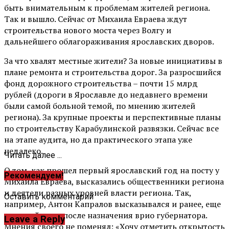
быть внимательным к проблемам жителей региона.
Так и вышло. Сейчас от Михаила Евраева ждут
строительства нового моста через Волгу и
дальнейшего облагораживания ярославских дворов.
За что хвалят местные жители? За новые инициативы в
плане ремонта и строительства дорог. За разросшийся
фонд дорожного строительства – почти 15 млрд
рублей (дороги в Ярославле до недавнего времени
были самой больной темой, по мнению жителей
региона). За крупные проекты и перспективные планы
по строительству Карабулинской развязки. Сейчас все
на этапе аудита, но да практического этапа уже
недалеко.
Читать далее ...
О том, как прошел первый ярославский год на посту у
Рекомендуем!
Михаила Евраева, высказались общественники региона
и деятели разных уровней власти региона. Так,
Оставить комментарий
например, Антон Капралов высказывался и ранее, еще
на сотый день после назначения врио губернатора.
Leave a Reply
Мнения своего не поменял: «Хочу отметить открытость