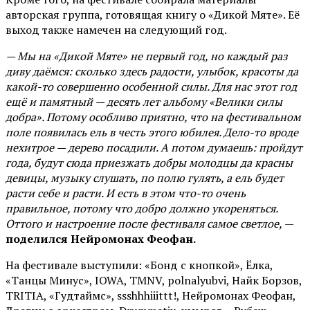
авторская группа, готовящая книгу о «Дикой Мяте». Её
выход также намечен на следующий год.
— Мы на «Дикой Мяте» не первый год, но каждый раз
диву даёмся: сколько здесь радости, улыбок, красоты да
какой-то совершенно особенной силы. Для нас этот год
ещё и памятный — десять лет альбому «Велики силы
добра». Потому особливо приятно, что на фестивальном
поле появилась ель в честь этого юбилея. Дело-то вроде
нехитрое — дерево посадили. А потом думаешь: пройдут
года, будут сюда приезжать добры молодцы да красны
девицы, музыку слушать, по полю гулять, а ель будет
расти себе и расти. И есть в этом что-то очень
правильное, потому что добро должно укореняться.
Оттого и настроение после фестиваля самое светлое,
—
поделился Нейромонах Феофан.
На фестивале выступили: «Бонд с кнопкой», Ёлка,
«Танцы Минус», IOWA, TMNV, polnalyubvi, Найк Борзов,
TRITIA, «Гудтаймс», ssshhhiiittt!, Нейромонах Феофан,