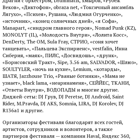
Драгни с оркестром, Drummatix, хмыров, «Рубеж
Веков», «Диктофон», obraza net, «Токсичный ансамбль
Лягухо», «Психея», Рушана, «Людмил Огурченко»,
«источник», «конец солнечных дней», «я Софа»,
Manapart, «синдром главного героя», Nomad Punk (KZ),
MONOLYT (IL), «Молодость Внутри», «Лолита Косс»,
DenDerty, The OM, Sula Fray, СТРИО, «соня хочет
танцевать», «Пальцева Экспириенс», vestfalin, Инна
Сиберия, «маяк», ПИЛС, «Досвидошь», «друнк»,
«Борисовский Тракт», Sipe, 3.56 am, SALVADOR, «Шлюз»,
SOULTYLER, «ночь на кухне», Lemium, «котарды»,
ШАТЯ, Jazzhouse Trio, «Рваные ботинки», «Мама не
узнает», black lama, «неаринаменя», СЕЙЙЕС, ТКАНИ,
«Ответы Внутри», ВОДОПАДЫ и многие другие.
Диджей-сеты: DJ Грув, DJ Peretse, DJ Android, Saint
Rider, М.Pravda, DJ AKS, Somnia, LIRA, DJ Korolev, DJ
R136a1 и другие.
Организаторы фестиваля благодарят всех гостей,
артистов, сотрудников и волонтеров, а также
партнеров фестиваля — компании Haval, Яндекс 360,