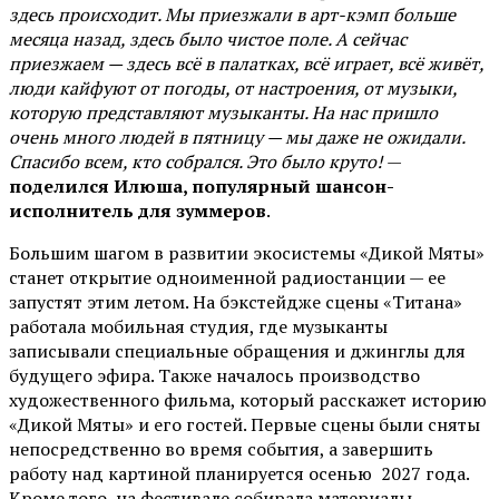
здесь происходит. Мы приезжали в арт-кэмп больше
месяца назад, здесь было чистое поле. А сейчас
приезжаем — здесь всё в палатках, всё играет, всё живёт,
люди кайфуют от погоды, от настроения, от музыки,
которую представляют музыканты. На нас пришло
очень много людей в пятницу — мы даже не ожидали.
Спасибо всем, кто собрался. Это было круто!
—
поделился Илюша, популярный шансон-
исполнитель для зуммеров
.
Большим шагом в развитии экосистемы «Дикой Мяты»
станет открытие одноименной радиостанции — ее
запустят этим летом. На бэкстейдже сцены «Титана»
работала мобильная студия, где музыканты
записывали специальные обращения и джинглы для
будущего эфира. Также началось производство
художественного фильма, который расскажет историю
«Дикой Мяты» и его гостей. Первые сцены были сняты
непосредственно во время события, а завершить
работу над картиной планируется осенью 2027 года.
Кроме того, на фестивале собирала материалы