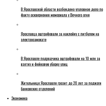
В Ярославской области возбуждено уголовное дело по
факту осквернения мемориала у Вечного огня
Ярославца оштрафовали за наклейку с питбулем на
электросамокате
В Ярославле подрядчика оштрафовали на 10 млн за
взятку и фейковую уборку улиц
Жительнице Ярославля грозит до 20 лет за поджоги
банковских отделений
Экономика