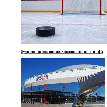
Лукашенко раскритиковал Квартальнова за плей-офф