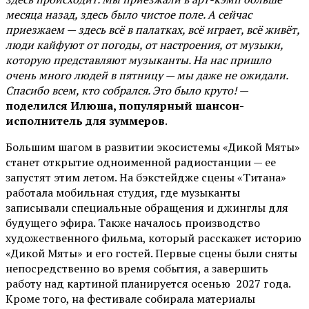
месяца назад, здесь было чистое поле. А сейчас
приезжаем — здесь всё в палатках, всё играет, всё живёт,
люди кайфуют от погоды, от настроения, от музыки,
которую представляют музыканты. На нас пришло
очень много людей в пятницу — мы даже не ожидали.
Спасибо всем, кто собрался. Это было круто!
—
поделился Илюша, популярный шансон-
исполнитель для зуммеров
.
Большим шагом в развитии экосистемы «Дикой Мяты»
станет открытие одноименной радиостанции — ее
запустят этим летом. На бэкстейдже сцены «Титана»
работала мобильная студия, где музыканты
записывали специальные обращения и джинглы для
будущего эфира. Также началось производство
художественного фильма, который расскажет историю
«Дикой Мяты» и его гостей. Первые сцены были сняты
непосредственно во время события, а завершить
работу над картиной планируется осенью 2027 года.
Кроме того, на фестивале собирала материалы