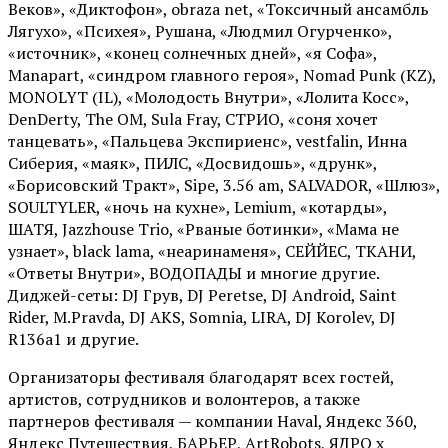
Веков», «Диктофон», obraza net, «Токсичный ансамбль
Лягухо», «Психея», Рушана, «Людмил Огурченко»,
«источник», «конец солнечных дней», «я Софа»,
Manapart, «синдром главного героя», Nomad Punk (KZ),
MONOLYT (IL), «Молодость Внутри», «Лолита Косс»,
DenDerty, The OM, Sula Fray, СТРИО, «соня хочет
танцевать», «Пальцева Экспириенс», vestfalin, Инна
Сиберия, «маяк», ПИЛС, «Досвидошь», «друнк»,
«Борисовский Тракт», Sipe, 3.56 am, SALVADOR, «Шлюз»,
SOULTYLER, «ночь на кухне», Lemium, «котарды»,
ШАТЯ, Jazzhouse Trio, «Рваные ботинки», «Мама не
узнает», black lama, «неаринаменя», СЕЙЙЕС, ТКАНИ,
«Ответы Внутри», ВОДОПАДЫ и многие другие.
Диджей-сеты: DJ Грув, DJ Peretse, DJ Android, Saint
Rider, М.Pravda, DJ AKS, Somnia, LIRA, DJ Korolev, DJ
R136a1 и другие.
Организаторы фестиваля благодарят всех гостей,
артистов, сотрудников и волонтеров, а также
партнеров фестиваля — компании Haval, Яндекс 360,
Яндекс Путешествия, БАРЬЕР, ArtRobots, ЯДРО х