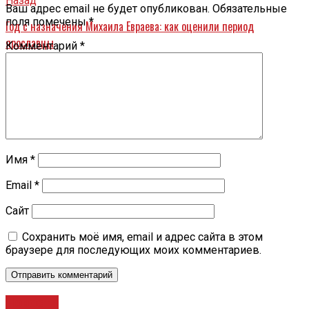
Назад
Ваш адрес email не будет опубликован.
Обязательные
поля помечены
*
Год с назначения Михаила Евраева: как оценили период
ярославцы
Комментарий
*
Имя
*
Email
*
Сайт
Сохранить моё имя, email и адрес сайта в этом
браузере для последующих моих комментариев.
Новости