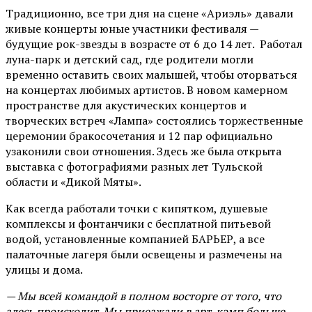
Традиционно, все три дня на сцене
«Ариэль»
давали
живые концерты юные участники фестиваля —
будущие рок-звезды в возрасте от 6 до 14 лет. Работал
луна-парк и детский сад, где родители могли
временно оставить своих малышей, чтобы оторваться
на концертах любимых артистов. В новом камерном
пространстве для акустических концертов и
творческих встреч «Лампа» состоялись торжественные
церемонии бракосочетания и 12 пар официально
узаконили свои отношения. Здесь же была открыта
выставка с фотографиями разных лет Тульской
области и «Дикой Мяты».
Как всегда работали точки с кипятком, душевые
комплексы и фонтанчики с бесплатной питьевой
водой, установленные компанией БАРЬЕР, а все
палаточные лагеря были освещены и размечены на
улицы и дома.
— Мы всей командой в полном восторге от того, что
здесь происходит. Мы приезжали в арт-кэмп больше