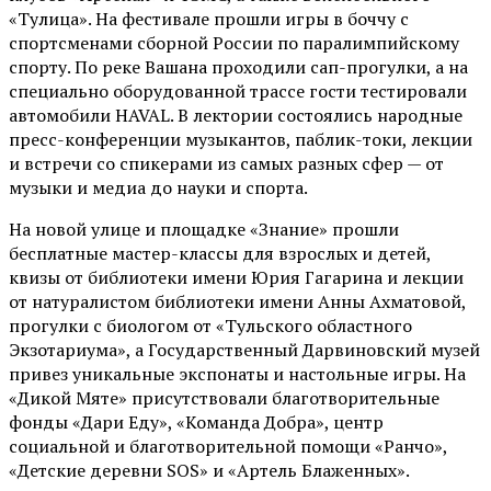
«Тулица». На фестивале прошли игры в боччу с
спортсменами сборной России по паралимпийскому
спорту. По реке Вашана проходили сап-прогулки, а на
специально оборудованной трассе гости тестировали
автомобили HAVAL. В лектории состоялись народные
пресс-конференции музыкантов, паблик-токи, лекции
и встречи со спикерами из самых разных сфер — от
музыки и медиа до науки и спорта.
На новой улице и площадке «Знание» прошли
бесплатные мастер-классы для взрослых и детей,
квизы от библиотеки имени Юрия Гагарина и лекции
от
натуралистом
библиотеки имени Анны Ахматовой,
прогулки с биологом от
«Тульского областного
Экзотариума»
, а Государственный Дарвиновский музей
привез уникальные экспонаты и настольные игры. На
«Дикой Мяте» присутствовали благотворительные
фонды «Дари Еду», «Команда Добра», центр
социальной и благотворительной помощи «Ранчо»,
«Детские деревни SOS» и «Артель Блаженных».