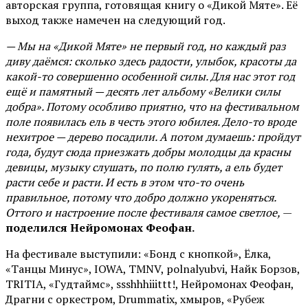
авторская группа, готовящая книгу о «Дикой Мяте». Её
выход также намечен на следующий год.
— Мы на «Дикой Мяте» не первый год, но каждый раз
диву даёмся: сколько здесь радости, улыбок, красоты да
какой-то совершенно особенной силы. Для нас этот год
ещё и памятный — десять лет альбому «Велики силы
добра». Потому особливо приятно, что на фестивальном
поле появилась ель в честь этого юбилея. Дело-то вроде
нехитрое — дерево посадили. А потом думаешь: пройдут
года, будут сюда приезжать добры молодцы да красны
девицы, музыку слушать, по полю гулять, а ель будет
расти себе и расти. И есть в этом что-то очень
правильное, потому что добро должно укореняться.
Оттого и настроение после фестиваля самое светлое,
—
поделился Нейромонах Феофан.
На фестивале выступили: «Бонд с кнопкой», Ёлка,
«Танцы Минус», IOWA, TMNV, polnalyubvi, Найк Борзов,
TRITIA, «Гудтаймс», ssshhhiiittt!, Нейромонах Феофан,
Драгни с оркестром, Drummatix, хмыров, «Рубеж