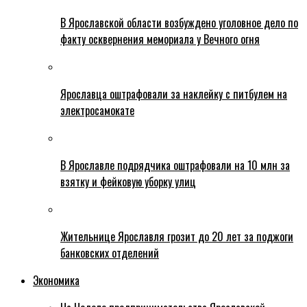
В Ярославской области возбуждено уголовное дело по
факту осквернения мемориала у Вечного огня
Ярославца оштрафовали за наклейку с питбулем на
электросамокате
В Ярославле подрядчика оштрафовали на 10 млн за
взятку и фейковую уборку улиц
Жительнице Ярославля грозит до 20 лет за поджоги
банковских отделений
Экономика