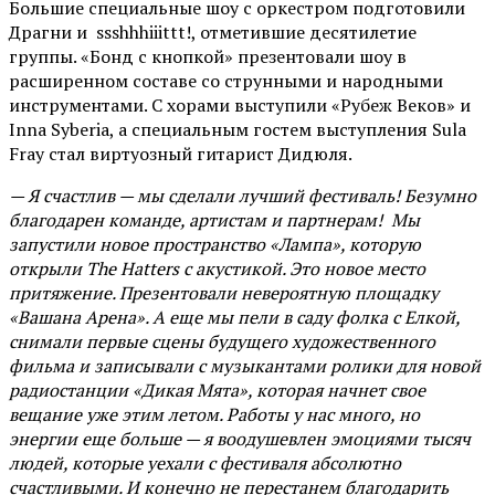
Большие специальные шоу с оркестром подготовили
Драгни и ssshhhiiittt!, отметившие десятилетие
группы. «Бонд с кнопкой» презентовали шоу в
расширенном составе со струнными и народными
инструментами. С хорами выступили «Рубеж Веков» и
Inna Syberia, а специальным гостем выступления Sula
Fray стал виртуозный гитарист Дидюля.
— Я счастлив — мы сделали лучший фестиваль! Безумно
благодарен команде, артистам и партнерам! Мы
запустили новое пространство «Лампа», которую
открыли The Hatters с акустикой. Это новое место
притяжение. Презентовали невероятную площадку
«Вашана Арена». А еще мы пели в саду фолка с Елкой,
снимали первые сцены будущего художественного
фильма и записывали с музыкантами ролики для новой
радиостанции «Дикая Мята», которая начнет свое
вещание уже этим летом. Работы у нас много, но
энергии еще больше — я воодушевлен эмоциями тысяч
людей, которые уехали с фестиваля абсолютно
счастливыми. И конечно не перестанем благодарить