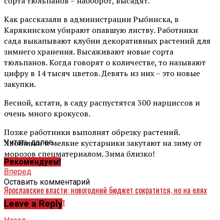
сорта тюльпанов – наоборот, высадят.
Как рассказали в администрации Рыбинска, в
Карякинском убирают опавшую листву. Работники
сада выкапывают клубни декоративных растений для
зимнего хранения. Высаживают новые сорта
тюльпанов. Когда говорят о количестве, то называют
цифру в 14 тысяч цветов. Девять из них – это новые
закупки.
Весной, кстати, в саду распустятся 300 нарциссов и
очень много крокусов.
Позже работники выполнят обрезку растений.
Хвойники и мелкие кустарники закутают на зиму от
Читать далее ...
морозов спецматериалом. Зима близко!
Рекомендуем!
Вперед
Оставить комментарий
Ярославские власти: новогодний бюджет сократится, но на елях
экономить не будут
Leave a Reply