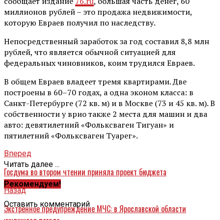
сообщает издание
76.ru
, большая часть денег, 60
миллионов рублей – это продажа недвижимости,
которую Евраев получил по наследству.
Непосредственный заработок за год составил 8,8 млн
рублей, что является обычной ситуацией для
федеральных чиновников, коим трудился Евраев.
В общем Евраев владеет тремя квартирами. Две
построены в 60–70 годах, а одна эконом класса: в
Санкт-Петербурге (72 кв. м) и в Москве (73 и 45 кв. м). В
собственности у врио также 2 места для машин и два
авто: девятилетний «Фольксваген Тигуан» и
пятилетний «Фольксваген Туарег».
Вперед
Читать далее ...
Госдума во втором чтении приняла проект бюджета
Рекомендуем!
Назад
Оставить комментарий
Экстренное предупреждение МЧС: в Ярославской области