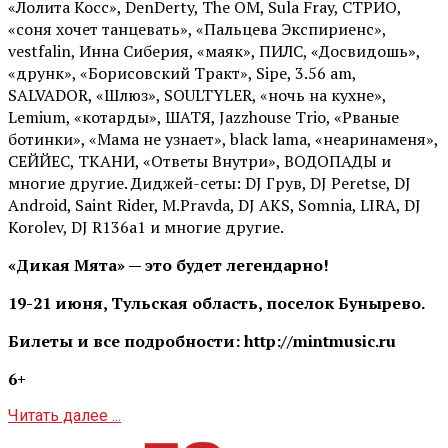
«Лолита Косс», DenDerty, The OM, Sula Fray, СТРИО,
«соня хочет танцевать», «Пальцева Экспириенс»,
vestfalin, Инна Сиберия, «маяк», ПИЛС, «Досвидошь»,
«друнк», «Борисовский Тракт», Sipe, 3.56 am,
SALVADOR, «Шлюз», SOULTYLER, «ночь на кухне»,
Lemium, «котарды», ШАТЯ, Jazzhouse Trio, «Рваные
ботинки», «Мама не узнает», black lama, «неаринаменя»,
СЕЙЙЕС, ТКАНИ, «Ответы Внутри», ВОДОПАДЫ и
многие другие. Диджей-сеты: DJ Грув, DJ Peretse, DJ
Android, Saint Rider, М.Pravda, DJ AKS, Somnia, LIRA, DJ
Korolev, DJ R136a1 и многие другие.
«Дикая Мята» — это будет легендарно!
19-21 июня, Тульская область, поселок Бунырево.
Билеты и все подробности: http://mintmusic.ru
6+
Читать далее ...