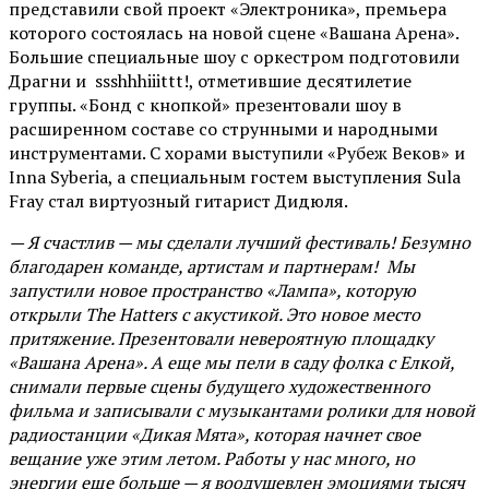
представили свой проект «Электроника», премьера
которого состоялась на новой сцене «Вашана Арена».
Большие специальные шоу с оркестром подготовили
Драгни и ssshhhiiittt!, отметившие десятилетие
группы. «Бонд с кнопкой» презентовали шоу в
расширенном составе со струнными и народными
инструментами. С хорами выступили «Рубеж Веков» и
Inna Syberia, а специальным гостем выступления Sula
Fray стал виртуозный гитарист Дидюля.
— Я счастлив — мы сделали лучший фестиваль! Безумно
благодарен команде, артистам и партнерам! Мы
запустили новое пространство «Лампа», которую
открыли The Hatters с акустикой. Это новое место
притяжение. Презентовали невероятную площадку
«Вашана Арена». А еще мы пели в саду фолка с Елкой,
снимали первые сцены будущего художественного
фильма и записывали с музыкантами ролики для новой
радиостанции «Дикая Мята», которая начнет свое
вещание уже этим летом. Работы у нас много, но
энергии еще больше — я воодушевлен эмоциями тысяч