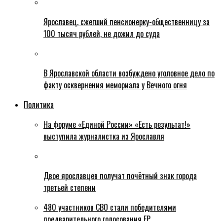
Ярославец, сжегший пенсионерку-общественницу за
100 тысяч рублей, не дожил до суда
В Ярославской области возбуждено уголовное дело по
факту осквернения мемориала у Вечного огня
Политика
На форуме «Единой России» «Есть результат!»
выступила журналистка из Ярославля
Двое ярославцев получат почётный знак города
третьей степени
480 участников СВО стали победителями
предварительного голосования ЕР