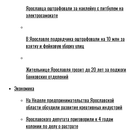
Ярославца оштрафовали за наклейку с питбулем на
электросамокате
В Ярославле подрядчика оштрафовали на 10 млн за
взятку и фейковую уборку улиц
Жительнице Ярославля грозит до 20 лет за поджоги
банковских отделений
Экономика
На Неделе предпринимательства Ярославской
области обсудили развитие креативных индустрий
Ярославского депутата приговорили к 4 годам
колонии по делу о растрате