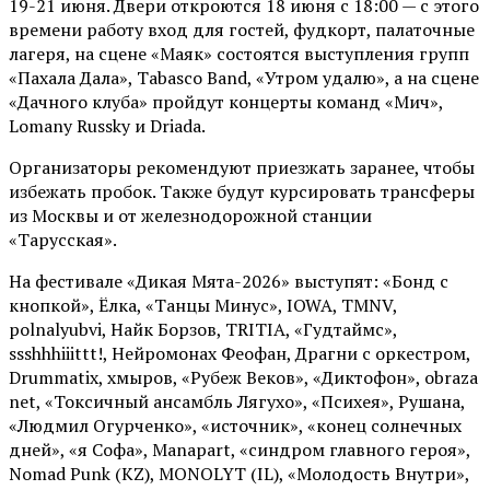
19-21 июня. Двери откроются 18 июня с 18:00 — с этого
времени работу вход для гостей, фудкорт, палаточные
лагеря, на сцене «Маяк» состоятся выступления групп
«Пахала Дала», Tabasco Band, «Утром удалю», а на сцене
«Дачного клуба» пройдут концерты команд «Мич»,
Lomany Russky и Driada.
Организаторы рекомендуют приезжать заранее, чтобы
избежать пробок. Также будут курсировать трансферы
из Москвы и от железнодорожной станции
«Тарусская».
На фестивале «Дикая Мята-2026» выступят: «Бонд с
кнопкой», Ёлка, «Танцы Минус», IOWA, TMNV,
polnalyubvi, Найк Борзов, TRITIA, «Гудтаймс»,
ssshhhiiittt!, Нейромонах Феофан, Драгни с оркестром,
Drummatix, хмыров, «Рубеж Веков», «Диктофон», obraza
net, «Токсичный ансамбль Лягухо», «Психея», Рушана,
«Людмил Огурченко», «источник», «конец солнечных
дней», «я Софа», Manapart, «синдром главного героя»,
Nomad Punk (KZ), MONOLYT (IL), «Молодость Внутри»,