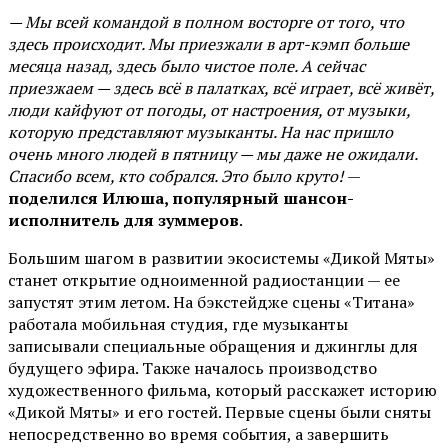
— Мы всей командой в полном восторге от того, что
здесь происходит. Мы приезжали в арт-кэмп больше
месяца назад, здесь было чистое поле. А сейчас
приезжаем — здесь всё в палатках, всё играет, всё живёт,
люди кайфуют от погоды, от настроения, от музыки,
которую представляют музыканты. На нас пришло
очень много людей в пятницу — мы даже не ожидали.
Спасибо всем, кто собрался. Это было круто!
—
поделился Илюша, популярный шансон-
исполнитель для зуммеров
.
Большим шагом в развитии экосистемы «Дикой Мяты»
станет открытие одноименной радиостанции — ее
запустят этим летом. На бэкстейдже сцены «Титана»
работала мобильная студия, где музыканты
записывали специальные обращения и джинглы для
будущего эфира. Также началось производство
художественного фильма, который расскажет историю
«Дикой Мяты» и его гостей. Первые сцены были сняты
непосредственно во время события, а завершить