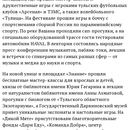
дружественные игры с игроками тульских футбольных
клубов «Арсенал» и ТЗМС, а также волейбольного
«Тулица». На фестивале прошли игры в боччу с
спортсменами сборной России по паралимпийскому
спорту. По реке Вашана проходили сап-прогулки, а на
специально оборудованной трассе гости тестировали
автомобили HAVAL. В лектории состоялись народные
пресс-конференции музыкантов, паблик-токи, лекции
и встречи со спикерами из самых разных сфер — от
музыки и медиа до науки и спорта.
На новой улице и площадке «Знание» прошли
бесплатные мастер-классы для взрослых и детей,
квизы от библиотеки имени Юрия Гагарина и лекции
от
натуралистом
библиотеки имени Анны Ахматовой,
прогулки с биологом от
«Тульского областного
Экзотариума»
, а Государственный Дарвиновский музей
привез уникальные экспонаты и настольные игры. На
«Дикой Мяте» присутствовали благотворительные
фонды «Дари Еду», «Команда Добра», центр