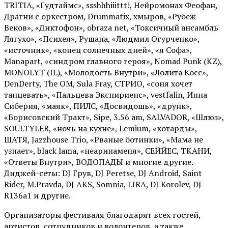
TRITIA, «Гудтаймс», ssshhhiiittt!, Нейромонах Феофан,
Драгни с оркестром, Drummatix, хмыров, «Рубеж
Веков», «Диктофон», obraza net, «Токсичный ансамбль
Лягухо», «Психея», Рушана, «Людмил Огурченко»,
«источник», «конец солнечных дней», «я Софа»,
Manapart, «синдром главного героя», Nomad Punk (KZ),
MONOLYT (IL), «Молодость Внутри», «Лолита Косс»,
DenDerty, The OM, Sula Fray, СТРИО, «соня хочет
танцевать», «Пальцева Экспириенс», vestfalin, Инна
Сиберия, «маяк», ПИЛС, «Досвидошь», «друнк»,
«Борисовский Тракт», Sipe, 3.56 am, SALVADOR, «Шлюз»,
SOULTYLER, «ночь на кухне», Lemium, «котарды»,
ШАТЯ, Jazzhouse Trio, «Рваные ботинки», «Мама не
узнает», black lama, «неаринаменя», СЕЙЙЕС, ТКАНИ,
«Ответы Внутри», ВОДОПАДЫ и многие другие.
Диджей-сеты: DJ Грув, DJ Peretse, DJ Android, Saint
Rider, М.Pravda, DJ AKS, Somnia, LIRA, DJ Korolev, DJ
R136a1 и другие.
Организаторы фестиваля благодарят всех гостей,
артистов, сотрудников и волонтеров, а также