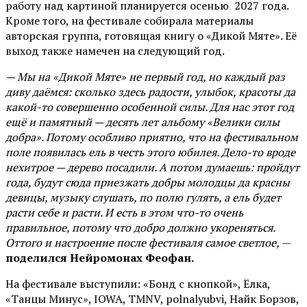
работу над картиной планируется осенью 2027 года.
Кроме того, на фестивале собирала материалы
авторская группа, готовящая книгу о «Дикой Мяте». Её
выход также намечен на следующий год.
— Мы на «Дикой Мяте» не первый год, но каждый раз
диву даёмся: сколько здесь радости, улыбок, красоты да
какой-то совершенно особенной силы. Для нас этот год
ещё и памятный — десять лет альбому «Велики силы
добра». Потому особливо приятно, что на фестивальном
поле появилась ель в честь этого юбилея. Дело-то вроде
нехитрое — дерево посадили. А потом думаешь: пройдут
года, будут сюда приезжать добры молодцы да красны
девицы, музыку слушать, по полю гулять, а ель будет
расти себе и расти. И есть в этом что-то очень
правильное, потому что добро должно укореняться.
Оттого и настроение после фестиваля самое светлое,
—
поделился Нейромонах Феофан.
На фестивале выступили: «Бонд с кнопкой», Ёлка,
«Танцы Минус», IOWA, TMNV, polnalyubvi, Найк Борзов,