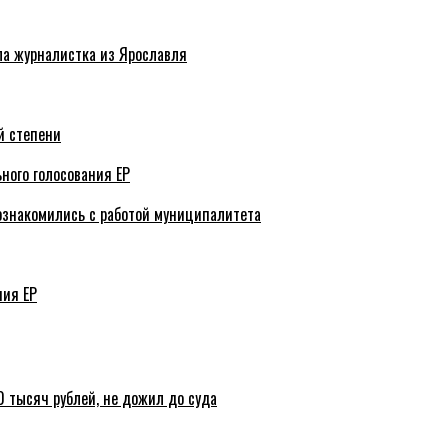
ла журналистка из Ярославля
й степени
ного голосования ЕР
ознакомились с работой муниципалитета
ния ЕР
 тысяч рублей, не дожил до суда