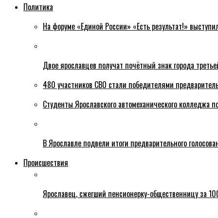
Политика
На форуме «Единой России» «Есть результат!» выступи
Двое ярославцев получат почётный знак города третье
480 участников СВО стали победителями предваритель
Студенты Ярославского автомеханического колледжа п
В Ярославле подвели итоги предварительного голосова
Происшествия
Ярославец, сжегший пенсионерку-общественницу за 100