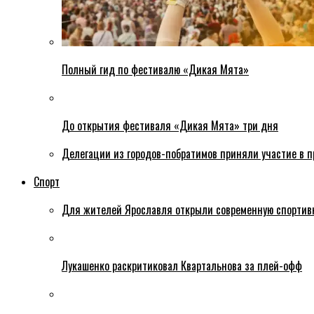
Полный гид по фестивалю «Дикая Мята»
До открытия фестиваля «Дикая Мята» три дня
Делегации из городов-побратимов приняли участие в 
Спорт
Для жителей Ярославля открыли современную спортив
Лукашенко раскритиковал Квартальнова за плей-офф