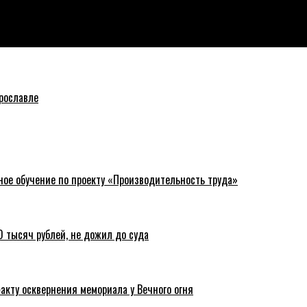
али справедливоросы
рославле
ное обучение по проекту «Производительность труда»
 тысяч рублей, не дожил до суда
акту осквернения мемориала у Вечного огня