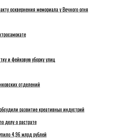
акту осквернения мемориала у Вечного огня
ктросамокате
тку и фейковую уборку улиц
анковских отделений
обсудили развитие креативных индустрий
по делу о растрате
упило 4,96 млрд рублей