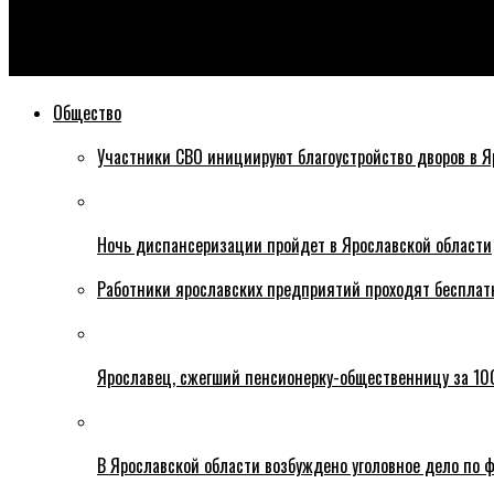
Эхо76
В Ярославской области на выборах в Госдуму победы одерж
Общество
Участники СВО инициируют благоустройство дворов в Я
Ночь диспансеризации пройдет в Ярославской области
Работники ярославских предприятий проходят бесплат
Ярославец, сжегший пенсионерку-общественницу за 100
В Ярославской области возбуждено уголовное дело по ф