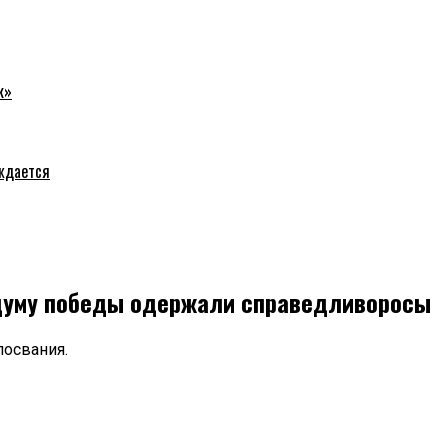
к»
уждается
сдуму победы одержали справедливоросы
лосвания.