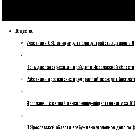
Эхо76
Илья Осипов выиграл дополнительные выборы в Ярославску
Общество
Участники СВО инициируют благоустройство дворов в Я
Ночь диспансеризации пройдет в Ярославской области
Работники ярославских предприятий проходят бесплат
Ярославец, сжегший пенсионерку-общественницу за 100
В Ярославской области возбуждено уголовное дело по ф