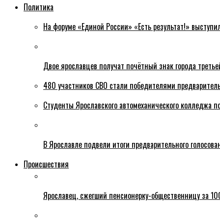
Политика
На форуме «Единой России» «Есть результат!» выступи
Двое ярославцев получат почётный знак города третье
480 участников СВО стали победителями предваритель
Студенты Ярославского автомеханического колледжа п
В Ярославле подвели итоги предварительного голосова
Происшествия
Ярославец, сжегший пенсионерку-общественницу за 100