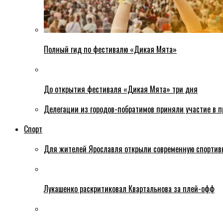
Полный гид по фестивалю «Дикая Мята»
До открытия фестиваля «Дикая Мята» три дня
Делегации из городов-побратимов приняли участие в 
Спорт
Для жителей Ярославля открыли современную спортив
Лукашенко раскритиковал Квартальнова за плей-офф