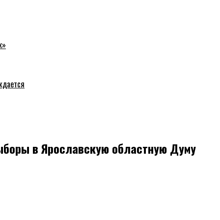
к»
уждается
ыборы в Ярославскую областную Думу