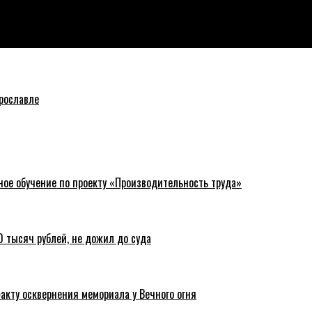
ю областную Думу
рославле
ное обучение по проекту «Производительность труда»
 тысяч рублей, не дожил до суда
акту осквернения мемориала у Вечного огня