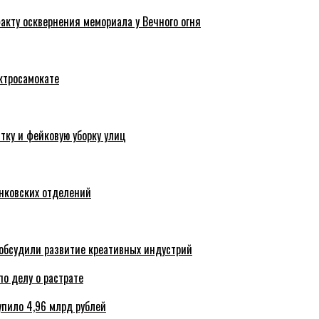
акту осквернения мемориала у Вечного огня
ктросамокате
тку и фейковую уборку улиц
анковских отделений
обсудили развитие креативных индустрий
по делу о растрате
упило 4,96 млрд рублей