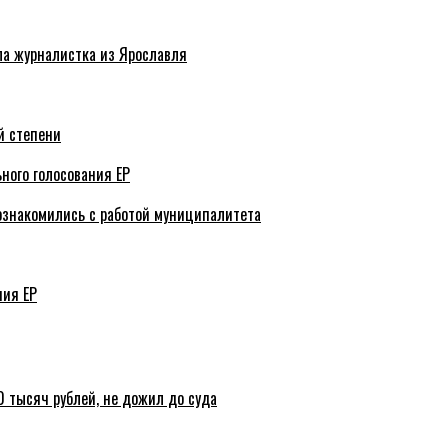
ла журналистка из Ярославля
й степени
ного голосования ЕР
ознакомились с работой муниципалитета
ния ЕР
 тысяч рублей, не дожил до суда