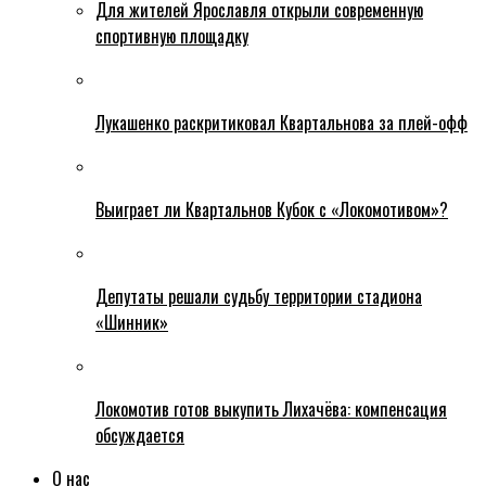
Для жителей Ярославля открыли современную
спортивную площадку
Лукашенко раскритиковал Квартальнова за плей-офф
Выиграет ли Квартальнов Кубок с «Локомотивом»?
Депутаты решали судьбу территории стадиона
«Шинник»
Локомотив готов выкупить Лихачёва: компенсация
обсуждается
О нас