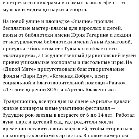
и встречи со спикерами из самых разных сфер — от
музыки и медиа до науки и спорта.
На новой улице и площадке «Знание» прошли
бесплатные мастер-классы для взрослых и детей,
квизы от библиотеки имени Юрия Гагарина и лекции
от
натуралистом
библиотеки имени Анны Ахматовой,
прогулки с биологом от
«Тульского областного
Экзотариума»
, а Государственный Дарвиновский музей
привез уникальные экспонаты и настольные игры. На
«Дикой Мяте» присутствовали благотворительные
фонды «Дари Еду», «Команда Добра», центр
социальной и благотворительной помощи «Ранчо»,
«Детские деревни SOS» и «Артель Блаженных».
Традиционно, все три дня на сцене
«Ариэль»
давали
живые концерты юные участники фестиваля —
будущие рок-звезды в возрасте от 6 до 14 лет. Работал
луна-парк и детский сад, где родители могли
временно оставить своих малышей, чтобы оторваться
на концертах любимых артистов. В новом камерном