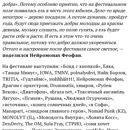
добра». Потому особливо приятно, что на фестивальном
поле появилась ель в честь этого юбилея. Дело-то вроде
нехитрое — дерево посадили. А потом думаешь: пройдут
года, будут сюда приезжать добры молодцы да красны
девицы, музыку слушать, по полю гулять, а ель будет
расти себе и расти. И есть в этом что-то очень
правильное, потому что добро должно укореняться.
Оттого и настроение после фестиваля самое светлое,
—
поделился Нейромонах Феофан.
На фестивале выступили: «Бонд с кнопкой», Ёлка,
«Танцы Минус», IOWA, TMNV, polnalyubvi, Найк Борзов,
TRITIA, «Гудтаймс», ssshhhiiittt!, Нейромонах Феофан,
Драгни с оркестром, Drummatix, хмыров, «Рубеж
Веков», «Диктофон», obraza net, «Токсичный ансамбль
Лягухо», «Психея», Рушана, «Людмил Огурченко»,
«источник», «конец солнечных дней», «я Софа»,
Manapart, «синдром главного героя», Nomad Punk (KZ),
MONOLYT (IL), «Молодость Внутри», «Лолита Косс»,
DenDerty, The OM, Sula Fray, СТРИО, «соня хочет