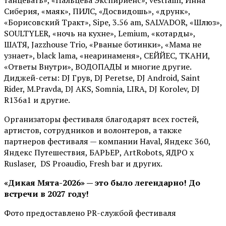
танцевать», «Пальцева Экспириенс», vestfalin, Инна
Сиберия, «маяк», ПИЛС, «Досвидошь», «друнк»,
«Борисовский Тракт», Sipe, 3.56 am, SALVADOR, «Шлюз»,
SOULTYLER, «ночь на кухне», Lemium, «котарды»,
ШАТЯ, Jazzhouse Trio, «Рваные ботинки», «Мама не
узнает», black lama, «неаринаменя», СЕЙЙЕС, ТКАНИ,
«Ответы Внутри», ВОДОПАДЫ и многие другие.
Диджей-сеты: DJ Грув, DJ Peretse, DJ Android, Saint
Rider, М.Pravda, DJ AKS, Somnia, LIRA, DJ Korolev, DJ
R136a1 и другие.
Организаторы фестиваля благодарят всех гостей,
артистов, сотрудников и волонтеров, а также
партнеров фестиваля — компании Haval, Яндекс 360,
Яндекс Путешествия, БАРЬЕР, ArtRobots, ЯДРО х
Ruslaser, DS Proaudio, Fresh bar и других.
«Дикая Мята-2026» — это было легендарно! До
встречи в 2027 году!
Фото предоставлено PR-службой фестиваля