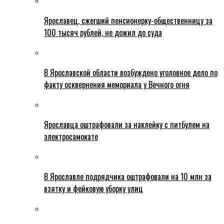
Ярославец, сжегший пенсионерку-общественницу за
100 тысяч рублей, не дожил до суда
В Ярославской области возбуждено уголовное дело по
факту осквернения мемориала у Вечного огня
Ярославца оштрафовали за наклейку с питбулем на
электросамокате
В Ярославле подрядчика оштрафовали на 10 млн за
взятку и фейковую уборку улиц