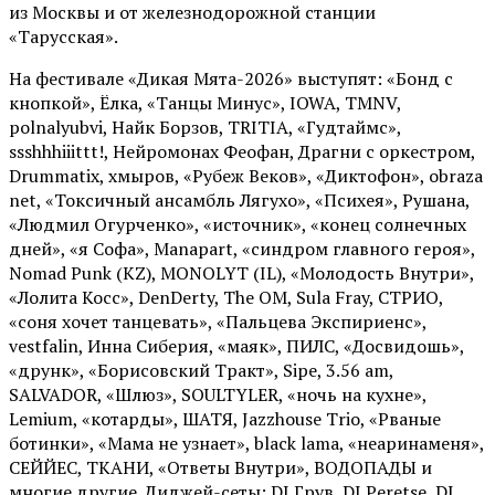
из Москвы и от железнодорожной станции
«Тарусская».
На фестивале «Дикая Мята-2026» выступят: «Бонд с
кнопкой», Ёлка, «Танцы Минус», IOWA, TMNV,
polnalyubvi, Найк Борзов, TRITIA, «Гудтаймс»,
ssshhhiiittt!, Нейромонах Феофан, Драгни с оркестром,
Drummatix, хмыров, «Рубеж Веков», «Диктофон», obraza
net, «Токсичный ансамбль Лягухо», «Психея», Рушана,
«Людмил Огурченко», «источник», «конец солнечных
дней», «я Софа», Manapart, «синдром главного героя»,
Nomad Punk (KZ), MONOLYT (IL), «Молодость Внутри»,
«Лолита Косс», DenDerty, The OM, Sula Fray, СТРИО,
«соня хочет танцевать», «Пальцева Экспириенс»,
vestfalin, Инна Сиберия, «маяк», ПИЛС, «Досвидошь»,
«друнк», «Борисовский Тракт», Sipe, 3.56 am,
SALVADOR, «Шлюз», SOULTYLER, «ночь на кухне»,
Lemium, «котарды», ШАТЯ, Jazzhouse Trio, «Рваные
ботинки», «Мама не узнает», black lama, «неаринаменя»,
СЕЙЙЕС, ТКАНИ, «Ответы Внутри», ВОДОПАДЫ и
многие другие. Диджей-сеты: DJ Грув, DJ Peretse, DJ