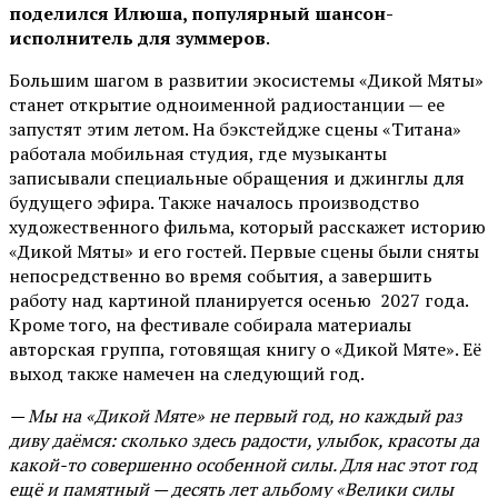
поделился Илюша, популярный шансон-
исполнитель для зуммеров
.
Большим шагом в развитии экосистемы «Дикой Мяты»
станет открытие одноименной радиостанции — ее
запустят этим летом. На бэкстейдже сцены «Титана»
работала мобильная студия, где музыканты
записывали специальные обращения и джинглы для
будущего эфира. Также началось производство
художественного фильма, который расскажет историю
«Дикой Мяты» и его гостей. Первые сцены были сняты
непосредственно во время события, а завершить
работу над картиной планируется осенью 2027 года.
Кроме того, на фестивале собирала материалы
авторская группа, готовящая книгу о «Дикой Мяте». Её
выход также намечен на следующий год.
— Мы на «Дикой Мяте» не первый год, но каждый раз
диву даёмся: сколько здесь радости, улыбок, красоты да
какой-то совершенно особенной силы. Для нас этот год
ещё и памятный — десять лет альбому «Велики силы