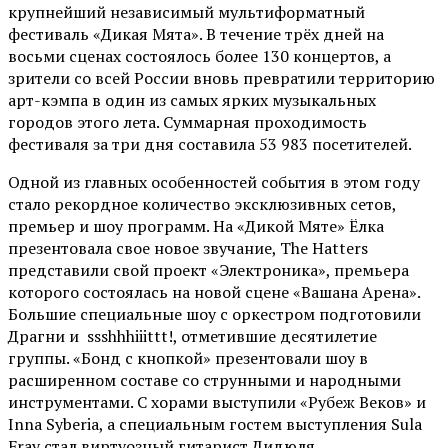
крупнейший независимый мультиформатный
фестиваль «Дикая Мята». В течение трёх дней на
восьми сценах состоялось более 130 концертов, а
зрители со всей России вновь превратили территорию
арт-кэмпа в один из самых ярких музыкальных
городов этого лета. Суммарная проходимость
фестиваля за три дня составила 53 983 посетителей.
Одной из главных особенностей события в этом году
стало рекордное количество эксклюзивных сетов,
премьер и шоу программ. На «Дикой Мяте» Ёлка
презентовала свое новое звучание, The Hatters
представили свой проект «Электроника», премьера
которого состоялась на новой сцене «Вашана Арена».
Большие специальные шоу с оркестром подготовили
Драгни и ssshhhiiittt!, отметившие десятилетие
группы. «Бонд с кнопкой» презентовали шоу в
расширенном составе со струнными и народными
инструментами. С хорами выступили «Рубеж Веков» и
Inna Syberia, а специальным гостем выступления Sula
Fray стал виртуозный гитарист Дидюля.