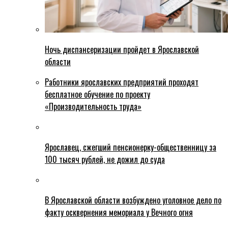
Ночь диспансеризации пройдет в Ярославской
области
Работники ярославских предприятий проходят
бесплатное обучение по проекту
«Производительность труда»
Ярославец, сжегший пенсионерку-общественницу за
100 тысяч рублей, не дожил до суда
В Ярославской области возбуждено уголовное дело по
факту осквернения мемориала у Вечного огня