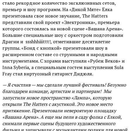
стало рекордное количество эксклюзивных сетов,
премьер и шоу программ. На «Дикой Мяте» Ёлка
презентовала свое новое звучание, The Hatters
представили свой проект «Электроника», премьера
которого состоялась на новой сцене «Вашана Арена».
Большие специальные шоу с оркестром подготовили
Драгни и ssshhhiiittt!, отметившие десятилетие
группы. «Бонд с кнопкой» презентовали шоу в
расширенном составе со струнными и народными
инструментами. С хорами выступили «Рубеж Веков» и
Inna Syberia, а специальным гостем выступления Sula
Fray стал виртуозный гитарист Дидюля.
— Я счастлив — мы сделали лучший фестиваль! Безумно
благодарен команде, артистам и партнерам! Мы
запустили новое пространство «Лампа», которую
открыли The Hatters с акустикой. Это новое место
притяжение. Презентовали невероятную площадку
«Вашана Арена». А еще мы пели в саду фолка с Елкой,
снимали первые сцены будущего художественного
фильма и записывали с музыкантами ролики для новой