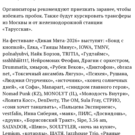
Организаторы рекомендуют приезжать заранее, чтобы
избежать пробок. Также будут курсировать трансферы
из Москвы и от железнодорожной станции
«Тарусская».
На фестивале «Дикая Мята-2026» выступят: «Бонд с
кнопкой», Ёлка, «Танцы Минус», IOWA, TMNV,
polnalyubvi, Найк Борзов, TRITIA, «Гудтаймс»,
ssshhhiiittt!, Нейромонах Феофан, Драгни с оркестром,
Drummatix, хмыров, «Рубеж Веков», «Диктофон», obraza
net, «Токсичный ансамбль Лягухо», «Психея», Рушана,
«Людмил Огурченко», «источник», «конец солнечных
дней», «я Софа», Manapart, «синдром главного героя»,
Nomad Punk (KZ), MONOLYT (IL), «Молодость Внутри»,
«Лолита Косс», DenDerty, The OM, Sula Fray, СТРИО,
«соня хочет танцевать», «Пальцева Экспириенс»,
vestfalin, Инна Сиберия, «маяк», ПИЛС, «Досвидошь»,
«друнк», «Борисовский Тракт», Sipe, 3.56 am,
SALVADOR, «Шлюз», SOULTYLER, «ночь на кухне»,
Lemium, «котарды», ШАТЯ, Jazzhouse Trio, «Рваные