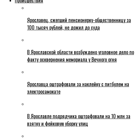
Происшествия
Ярославец, сжегший пенсионерку-общественницу за
100 тысяч рублей, не дожил до суда
В Ярославской области возбуждено уголовное дело по
факту осквернения мемориала у Вечного огня
Ярославца оштрафовали за наклейку с питбулем на
электросамокате
В Ярославле подрядчика оштрафовали на 10 млн за
взятку и фейковую уборку улиц