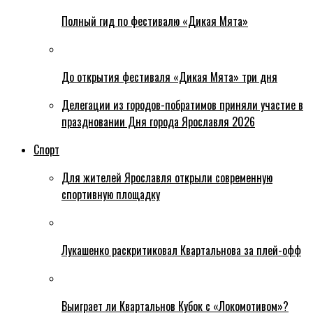
Полный гид по фестивалю «Дикая Мята»
До открытия фестиваля «Дикая Мята» три дня
Делегации из городов-побратимов приняли участие в
праздновании Дня города Ярославля 2026
Спорт
Для жителей Ярославля открыли современную
спортивную площадку
Лукашенко раскритиковал Квартальнова за плей-офф
Выиграет ли Квартальнов Кубок с «Локомотивом»?