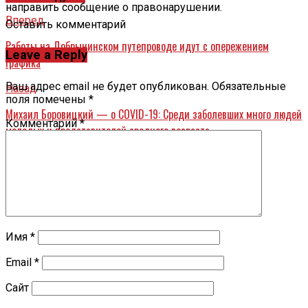
направить сообщение о правонарушении.
Вперед
Оставить комментарий
Работы на Добрынинском путепроводе идут с опережением
Leave a Reply
графика
Ваш адрес email не будет опубликован.
Обязательные
Назад
поля помечены
*
Михаил Боровицкий — о COVID-19: Среди заболевших много людей
Комментарий
*
молодых и представителей среднего возраста
Имя
*
Email
*
Сайт