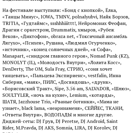
На фестивале выступили: «Бонд с кнопкой», Ёлка,
«Танцы Минус», IOWA, TMNV, polnalyubvi, Найк Борзов,
TRITIA, «Гудтаймс», ssshhhiiittt!, Нейромонах Феофан,
Драгни с оркестром, Drummatix, хмыров, «Рубеж
Веков», «Диктофон», obraza net, «Токсичный ансамбль
Лягухо», «Психея», Рушана, «Людмил Огурченко»,
«источник», «конец солнечных дней», «я Софа»,
Manapart, «синдром главного героя», Nomad Punk (KZ),
MONOLYT (IL), «Молодость Внутри», «Лолита Косс»,
DenDerty, The OM, Sula Fray, СТРИО, «соня хочет
танцевать», «Пальцева Экспириенс», vestfalin, Инна
Сиберия, «маяк», ПИЛС, «Досвидошь», «друнк»,
«Борисовский Тракт», Sipe, 3.56 am, SALVADOR, «Шлюз»,
SOULTYLER, «ночь на кухне», Lemium, «котарды»,
ШАТЯ, Jazzhouse Trio, «Рваные ботинки», «Мама не
узнает», black lama, «неаринаменя», СЕЙЙЕС, ТКАНИ,
«Ответы Внутри», ВОДОПАДЫ и многие другие.
Диджей-сеты: DJ Грув, DJ Peretse, DJ Android, Saint
Rider, М.Pravda, DJ AKS, Somnia, LIRA, DJ Korolev, DJ