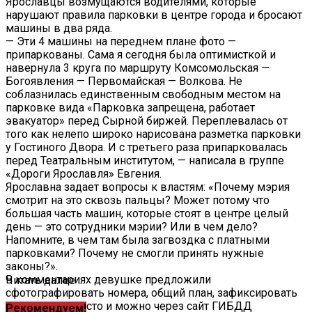
Ярославцы возмущаются водителями, которые
нарушают правила парковки в центре города и бросают
машины в два ряда.
— Эти 4 машины на переднем плане фото —
припаркованы. Сама я сегодня была оптимисткой и
навернула 3 круга по маршруту Комсомольская —
Богоявления — Первомайская — Волкова. Не
соблазнилась единственным свободным местом на
парковке вида «Парковка запрещена, работает
эвакуатор» перед Сырной биржей. Переплевалась от
того как нелепо широко нарисована разметка парковки
у Гостиного Двора. И с третьего раза припарковалась
перед Театральным институтом, — написала в группе
«Дороги Ярославля» Евгения.
Ярославна задает вопросы к властям: «Почему мэрия
смотрит на это сквозь пальцы? Может потому что
большая часть машин, которые стоят в центре целый
день — это сотрудники мэрии? Или в чем дело?
Напомните, в чем там была загвоздка с платными
парковками? Почему не смогли принять нужные
законы?».
В комментариях девушке предложили
Читать далее ...
сфотографировать номера, общий план, зафиксировать
дату, время, место и можно через сайт ГИБДД
Рекомендуем!