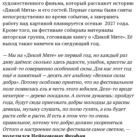
художественного фильма, который расскажет историю
«Дикой Мяты» и его гостей. Первые сцены были сняты
непосредственно во время события, а завершить
работу над картиной планируется осенью 2027 года.
Кроме того, на фестивале собирала материалы
авторская группа, готовящая книгу о «Дикой Мяте». Её
выход также намечен на следующий год.
— Мы на «Дикой Мяте» не первый год, но каждый раз
диву даёмся: сколько здесь радости, улыбок, красоты да
какой-то совершенно особенной силы. Для нас этот год
ещё и памятный — десять лет альбому «Велики силы
добра». Потому особливо приятно, что на фестивальном
поле появилась ель в честь этого юбилея. Дело-то вроде
нехитрое — дерево посадили. А потом думаешь: пройдут
года, будут сюда приезжать добры молодцы да красны
девицы, музыку слушать, по полю гулять, а ель будет
расти себе и расти. И есть в этом что-то очень
правильное, потому что добро должно укореняться.
Оттого и настроение после фестиваля самое светлое,
—
поделился Нейромонах Феофан.