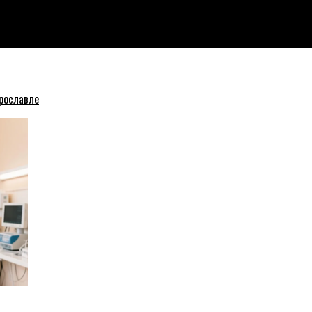
ь «затопит»
рославле