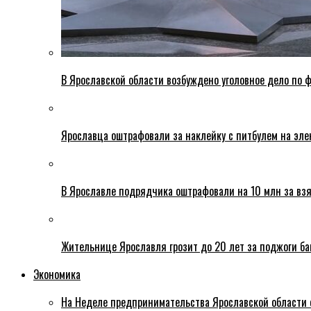
В Ярославской области возбуждено уголовное дело по ф
Ярославца оштрафовали за наклейку с питбулем на эле
В Ярославле подрядчика оштрафовали на 10 млн за взя
Жительнице Ярославля грозит до 20 лет за поджоги б
Экономика
На Неделе предпринимательства Ярославской области 