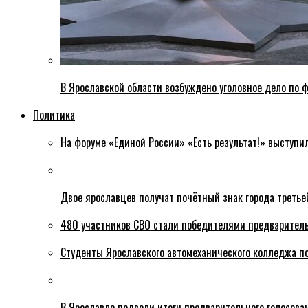
В Ярославской области возбуждено уголовное дело по ф
Политика
На форуме «Единой России» «Есть результат!» выступи
Двое ярославцев получат почётный знак города третье
480 участников СВО стали победителями предваритель
Студенты Ярославского автомеханического колледжа п
В Ярославле подвели итоги предварительного голосова