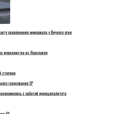
акту осквернения мемориала у Вечного огня
ла журналистка из Ярославля
й степени
ного голосования ЕР
ознакомились с работой муниципалитета
ния ЕР