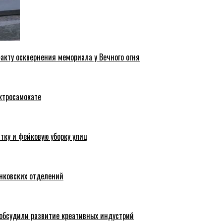
акту осквернения мемориала у Вечного огня
ктросамокате
тку и фейковую уборку улиц
анковских отделений
обсудили развитие креативных индустрий