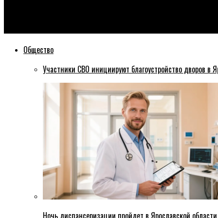
Эхо76
МЧС предупреждает, в ближайшие сутки Ярославскую област
Общество
Участники СВО инициируют благоустройство дворов в Я
Ночь диспансеризации пройдет в Ярославской области