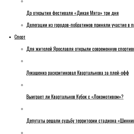
До открытия фестиваля «Дикая Мята» три дня
Делегации из городов-побратимов приняли участие в 
Спорт
Для жителей Ярославля открыли современную спортив
Лукашенко раскритиковал Квартальнова за плей-офф
Выиграет ли Квартальнов Кубок с «Локомотивом»?
Депутаты решали судьбу территории стадиона «Шинни