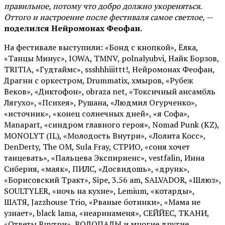
правильное, потому что добро должно укореняться.
Оттого и настроение после фестиваля самое светлое,
—
поделился Нейромонах Феофан.
На фестивале выступили: «Бонд с кнопкой», Ёлка,
«Танцы Минус», IOWA, TMNV, polnalyubvi, Найк Борзов,
TRITIA, «Гудтаймс», ssshhhiiittt!, Нейромонах Феофан,
Драгни с оркестром, Drummatix, хмыров, «Рубеж
Веков», «Диктофон», obraza net, «Токсичный ансамбль
Лягухо», «Психея», Рушана, «Людмил Огурченко»,
«источник», «конец солнечных дней», «я Софа»,
Manapart, «синдром главного героя», Nomad Punk (KZ),
MONOLYT (IL), «Молодость Внутри», «Лолита Косс»,
DenDerty, The OM, Sula Fray, СТРИО, «соня хочет
танцевать», «Пальцева Экспириенс», vestfalin, Инна
Сиберия, «маяк», ПИЛС, «Досвидошь», «друнк»,
«Борисовский Тракт», Sipe, 3.56 am, SALVADOR, «Шлюз»,
SOULTYLER, «ночь на кухне», Lemium, «котарды»,
ШАТЯ, Jazzhouse Trio, «Рваные ботинки», «Мама не
узнает», black lama, «неаринаменя», СЕЙЙЕС, ТКАНИ,
«Ответы Внутри», ВОДОПАДЫ и многие другие.