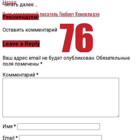
Назад
Читать далее ...
Умер ярославский писатель Герберт Кемоклидзе
Рекомендуем!
Оставить комментарий
Leave a Reply
Ваш адрес email не будет опубликован.
Обязательные
поля помечены
*
Комментарий
*
Имя
*
Email
*