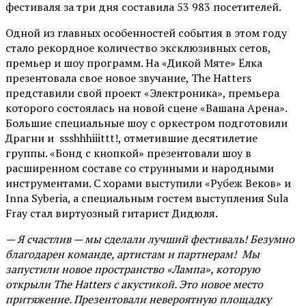
фестиваля за три дня составила 53 983 посетителей.
Одной из главных особенностей события в этом году
стало рекордное количество эксклюзивных сетов,
премьер и шоу программ. На «Дикой Мяте» Ёлка
презентовала свое новое звучание, The Hatters
представили свой проект «Электроника», премьера
которого состоялась на новой сцене «Вашана Арена».
Большие специальные шоу с оркестром подготовили
Драгни и ssshhhiiittt!, отметившие десятилетие
группы. «Бонд с кнопкой» презентовали шоу в
расширенном составе со струнными и народными
инструментами. С хорами выступили «Рубеж Веков» и
Inna Syberia, а специальным гостем выступления Sula
Fray стал виртуозный гитарист Дидюля.
— Я счастлив — мы сделали лучший фестиваль! Безумно
благодарен команде, артистам и партнерам! Мы
запустили новое пространство «Лампа», которую
открыли The Hatters с акустикой. Это новое место
притяжение. Презентовали невероятную площадку