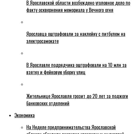
В Ярославской области возбуждено уголовное дело по
факту осквернения мемориала у Вечного огня
Ярославца оштрафовали за наклейку с питбулем на
электросамокате
В Ярославле подрядчика оштрафовали на 10 млн за
взятку и фейковую уборку улиц
Жительнице Ярославля грозит до 20 лет за поджоги
банковских отделений
Экономика
На Неделе предпринимательства Ярославской