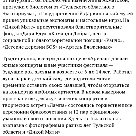
от
натуралистом
библиотеки имени Анны Ахматовой,
прогулки с биологом от
«Тульского областного
Экзотариума»
, а Государственный Дарвиновский музей
привез уникальные экспонаты и настольные игры. На
«Дикой Мяте» присутствовали благотворительные
фонды «Дари Еду», «Команда Добра», центр
социальной и благотворительной помощи «Ранчо»,
«Детские деревни SOS» и «Артель Блаженных».
Традиционно, все три дня на сцене
«Ариэль»
давали
живые концерты юные участники фестиваля —
будущие рок-звезды в возрасте от 6 до 14 лет. Работал
луна-парк и детский сад, где родители могли
временно оставить своих малышей, чтобы оторваться
на концертах любимых артистов. В новом камерном
пространстве для акустических концертов и
творческих встреч «Лампа» состоялись торжественные
церемонии бракосочетания и 12 пар официально
узаконили свои отношения. Здесь же была открыта
выставка с фотографиями разных лет Тульской
области и «Дикой Мяты».