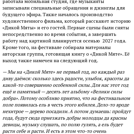
работала мобильная студия, где музыканты
записывали специальные обращения и джинглы для
будущего эфира. Также началось производство
художественного фильма, который расскажет историю
«Дикой Мяты» и его гостей. Первые сцены были сняты
непосредственно во время события, а завершить
работу над картиной планируется осенью 2027 года.
Кроме того, на фестивале собирала материалы
авторская группа, готовящая книгу о «Дикой Мяте». Её
выход также намечен на следующий год.
— Мы на «Дикой Мяте» не первый год, но каждый раз
диву даёмся: сколько здесь радости, улыбок, красоты да
какой-то совершенно особенной силы. Для нас этот год
ещё и памятный — десять лет альбому «Велики силы
добра». Потому особливо приятно, что на фестивальном
поле появилась ель в честь этого юбилея. Дело-то вроде
нехитрое — дерево посадили. А потом думаешь: пройдут
года, будут сюда приезжать добры молодцы да красны
девицы, музыку слушать, по полю гулять, а ель будет
расти себе и расти. И есть в этом что-то очень