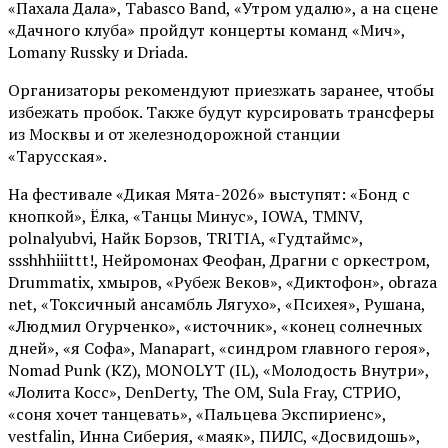
«Пахала Дала», Tabasco Band, «Утром удалю», а на сцене
«Дачного клуба» пройдут концерты команд «Мич»,
Lomany Russky и Driada.
Организаторы рекомендуют приезжать заранее, чтобы
избежать пробок. Также будут курсировать трансферы
из Москвы и от железнодорожной станции
«Тарусская».
На фестивале «Дикая Мята-2026» выступят: «Бонд с
кнопкой», Ёлка, «Танцы Минус», IOWA, TMNV,
polnalyubvi, Найк Борзов, TRITIA, «Гудтаймс»,
ssshhhiiittt!, Нейромонах Феофан, Драгни с оркестром,
Drummatix, хмыров, «Рубеж Веков», «Диктофон», obraza
net, «Токсичный ансамбль Лягухо», «Психея», Рушана,
«Людмил Огурченко», «источник», «конец солнечных
дней», «я Софа», Manapart, «синдром главного героя»,
Nomad Punk (KZ), MONOLYT (IL), «Молодость Внутри»,
«Лолита Косс», DenDerty, The OM, Sula Fray, СТРИО,
«соня хочет танцевать», «Пальцева Экспириенс»,
vestfalin, Инна Сиберия, «маяк», ПИЛС, «Досвидошь»,