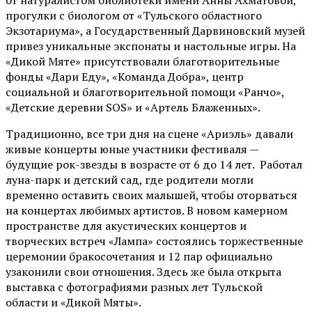
от
натуралистом
библиотеки имени Анны Ахматовой,
прогулки с биологом от
«Тульского областного
Экзотариума»
, а Государственный Дарвиновский музей
привез уникальные экспонаты и настольные игры. На
«Дикой Мяте» присутствовали благотворительные
фонды «Дари Еду», «Команда Добра», центр
социальной и благотворительной помощи «Ранчо»,
«Детские деревни SOS» и «Артель Блаженных».
Традиционно, все три дня на сцене
«Ариэль»
давали
живые концерты юные участники фестиваля —
будущие рок-звезды в возрасте от 6 до 14 лет. Работал
луна-парк и детский сад, где родители могли
временно оставить своих малышей, чтобы оторваться
на концертах любимых артистов. В новом камерном
пространстве для акустических концертов и
творческих встреч «Лампа» состоялись торжественные
церемонии бракосочетания и 12 пар официально
узаконили свои отношения. Здесь же была открыта
выставка с фотографиями разных лет Тульской
области и «Дикой Мяты».