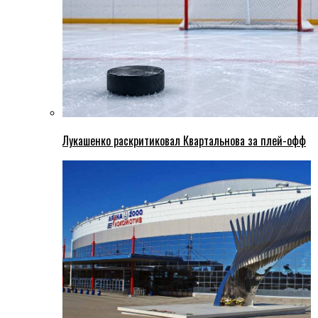
Лукашенко раскритиковал Квартальнова за плей-офф