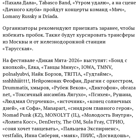
«Пахала Дала», Tabasco Band, «Утром удалю», а на сцене
«Дачного клуба» пройдут концерты команд «Мич»,
Lomany Russky и Driada.
Организаторы рекомендуют приезжать заранее, чтобы
избежать пробок. Также будут курсировать трансферы
из Москвы и от железнодорожной станции
«Тарусская».
На фестивале «Дикая Мята-2026» выступят: «Бонд с
кнопкой», Ёлка, «Танцы Минус», IOWA, TMNV,
polnalyubvi, Найк Борзов, TRITIA, «Гудтаймс»,
ssshhhiiittt!, Нейромонах Феофан, Драгни с оркестром,
Drummatix, хмыров, «Рубеж Веков», «Диктофон», obraza
net, «Токсичный ансамбль Лягухо», «Психея», Рушана,
«Людмил Огурченко», «источник», «конец солнечных
дней», «я Софа», Manapart, «синдром главного героя»,
Nomad Punk (KZ), MONOLYT (IL), «Молодость Внутри»,
«Лолита Косс», DenDerty, The OM, Sula Fray, СТРИО,
«соня хочет танцевать», «Пальцева Экспириенс»,
vestfalin, Инна Сиберия, «маяк», ПИЛС, «Досвидошь»,