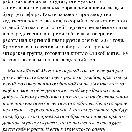
работала мобильная студия, где музыканты
записывали специальные обращения и джинглы для
будущего эфира. Также началось производство
художественного фильма, который расскажет историю
«Дикой Мяты» и его гостей. Первые сцены были сняты
непосредственно во время события, а завершить
работу над картиной планируется осенью 2027 года.
Кроме того, на фестивале собирала материалы
авторская группа, готовящая книгу о «Дикой Мяте». Её
выход также намечен на следующий год.
— Мы на «Дикой Мяте» не первый год, но каждый раз
диву даёмся: сколько здесь радости, улыбок, красоты да
какой-то совершенно особенной силы. Для нас этот год
ещё и памятный — десять лет альбому «Велики силы
добра». Потому особливо приятно, что на фестивальном
поле появилась ель в честь этого юбилея. Дело-то вроде
нехитрое — дерево посадили. А потом думаешь: пройдут
года, будут сюда приезжать добры молодцы да красны
девицы, музыку слушать, по полю гулять, а ель будет
расти себе и расти. И есть в этом что-то очень