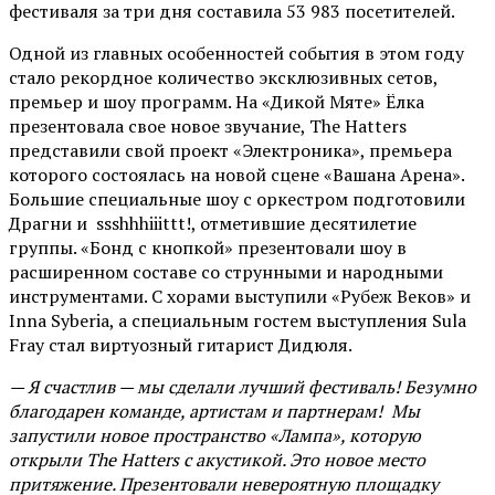
фестиваля за три дня составила 53 983 посетителей.
Одной из главных особенностей события в этом году
стало рекордное количество эксклюзивных сетов,
премьер и шоу программ. На «Дикой Мяте» Ёлка
презентовала свое новое звучание, The Hatters
представили свой проект «Электроника», премьера
которого состоялась на новой сцене «Вашана Арена».
Большие специальные шоу с оркестром подготовили
Драгни и ssshhhiiittt!, отметившие десятилетие
группы. «Бонд с кнопкой» презентовали шоу в
расширенном составе со струнными и народными
инструментами. С хорами выступили «Рубеж Веков» и
Inna Syberia, а специальным гостем выступления Sula
Fray стал виртуозный гитарист Дидюля.
— Я счастлив — мы сделали лучший фестиваль! Безумно
благодарен команде, артистам и партнерам! Мы
запустили новое пространство «Лампа», которую
открыли The Hatters с акустикой. Это новое место
притяжение. Презентовали невероятную площадку