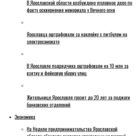
В Ярославской области возбуждено уголовное дело по
факту осквернения мемориала у Вечного огня
Ярославца оштрафовали за наклейку с питбулем на
электросамокате
В Ярославле подрядчика оштрафовали на 10 млн за
взятку и фейковую уборку улиц
Жительнице Ярославля грозит до 20 лет за поджоги
банковских отделений
Экономика
На Неделе предпринимательства Ярославской