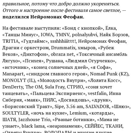
правильное, потому что добро должно укореняться.
Оттого и настроение после фестиваля самое светлое,
—
поделился Нейромонах Феофан.
На фестивале выступили: «Бонд с кнопкой», Ёлка,
«Танцы Минус», IOWA, TMNV, polnalyubvi, Найк Борзов,
TRITIA, «Гудтаймс», ssshhhiiittt!, Нейромонах Феофан,
Драгни с оркестром, Drummatix, хмыров, «Рубеж
Веков», «Диктофон», obraza net, «Токсичный ансамбль
Лягухо», «Психея», Рушана, «Людмил Огурченко»,
«источник», «конец солнечных дней», «я Софа»,
Manapart, «синдром главного героя», Nomad Punk (KZ),
MONOLYT (IL), «Молодость Внутри», «Лолита Косс»,
DenDerty, The OM, Sula Fray, СТРИО, «соня хочет
танцевать», «Пальцева Экспириенс», vestfalin, Инна
Сиберия, «маяк», ПИЛС, «Досвидошь», «друнк»,
«Борисовский Тракт», Sipe, 3.56 am, SALVADOR, «Шлюз»,
SOULTYLER, «ночь на кухне», Lemium, «котарды»,
ШАТЯ, Jazzhouse Trio, «Рваные ботинки», «Мама не
узнает», black lama, «неаринаменя», СЕЙЙЕС, ТКАНИ,
«Ответы Внутри», ВОДОПАДЫ и многие другие.