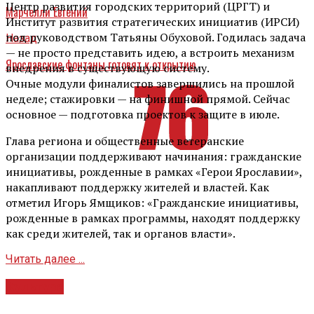
Центр развития городских территорий (ЦРГТ) и
Марчелли Евгений
Институт развития стратегических инициатив (ИРСИ)
под руководством Татьяны Обуховой. Годилась задача
Назад
— не просто представить идею, а встроить механизм
Ярославские фонтаны готовят к открытию
внедрения в существующую систему.
Очные модули финалистов завершились на прошлой
неделе; стажировки — на финишной прямой. Сейчас
основное — подготовка проектов к защите в июле.
Глава региона и общественные ветеранские
организации поддерживают начинания: гражданские
инициативы, рожденные в рамках «Герои Ярославии»,
накапливают поддержку жителей и властей. Как
отметил Игорь Ямщиков: «Гражданские инициативы,
рожденные в рамках программы, находят поддержку
как среди жителей, так и органов власти».
Читать далее ...
Культура