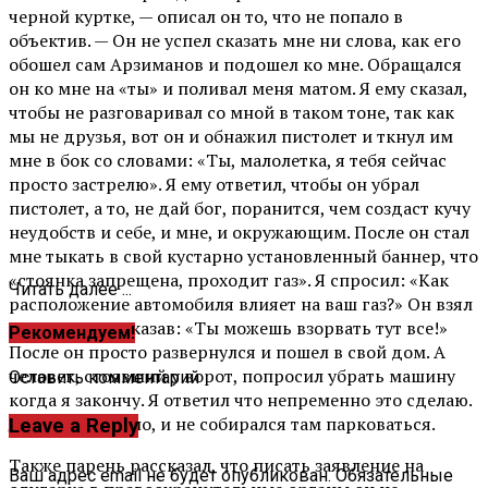
черной куртке, — описал он то, что не попало в
объектив. — Он не успел сказать мне ни слова, как его
обошел сам Арзиманов и подошел ко мне. Обращался
он ко мне на «ты» и поливал меня матом. Я ему сказал,
чтобы не разговаривал со мной в таком тоне, так как
мы не друзья, вот он и обнажил пистолет и ткнул им
мне в бок со словами: «Ты, малолетка, я тебя сейчас
просто застрелю». Я ему ответил, чтобы он убрал
пистолет, а то, не дай бог, поранится, чем создаст кучу
неудобств и себе, и мне, и окружающим. После он стал
мне тыкать в свой кустарно установленный баннер, что
«стоянка запрещена, проходит газ». Я спросил: «Как
Читать далее ...
расположение автомобиля влияет на ваш газ?» Он взял
меня за шею, сказав: «Ты можешь взорвать тут все!»
Рекомендуем!
После он просто развернулся и пошел в свой дом. А
человек, стоявший у ворот, попросил убрать машину
Оставить комментарий
когда я закончу. Я ответил что непременно это сделаю.
Да я, если честно, и не собирался там парковаться.
Leave a Reply
Также парень рассказал, что писать заявление на
Ваш адрес email не будет опубликован.
Обязательные