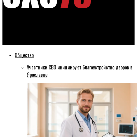
Эхо76
Илья Дегтярев рассказал подробности инцидента с
Анатолием Арзимановым
Общество
Участники СВО инициируют благоустройство дворов в
Ярославле