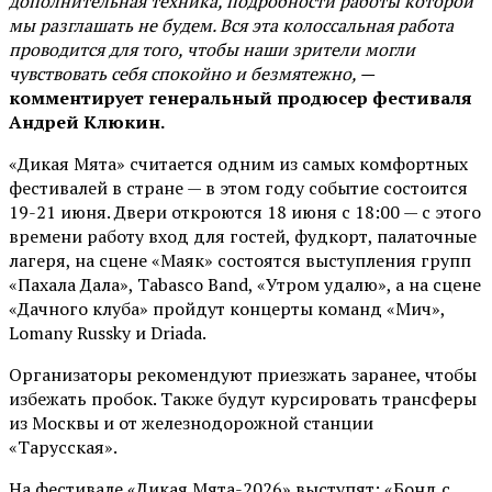
дополнительная техника, подробности работы которой
мы разглашать не будем. Вся эта колоссальная работа
проводится для того, чтобы наши зрители могли
чувствовать себя спокойно и безмятежно, —
комментирует генеральный продюсер фестиваля
Андрей Клюкин.
«Дикая Мята» считается одним из самых комфортных
фестивалей в стране — в этом году событие состоится
19-21 июня. Двери откроются 18 июня с 18:00 — с этого
времени работу вход для гостей, фудкорт, палаточные
лагеря, на сцене «Маяк» состоятся выступления групп
«Пахала Дала», Tabasco Band, «Утром удалю», а на сцене
«Дачного клуба» пройдут концерты команд «Мич»,
Lomany Russky и Driada.
Организаторы рекомендуют приезжать заранее, чтобы
избежать пробок. Также будут курсировать трансферы
из Москвы и от железнодорожной станции
«Тарусская».
На фестивале «Дикая Мята-2026» выступят: «Бонд с