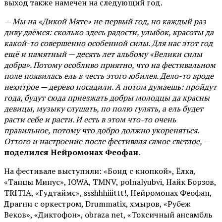
выход также намечен на следующий год.
— Мы на «Дикой Мяте» не первый год, но каждый раз
диву даёмся: сколько здесь радости, улыбок, красоты да
какой-то совершенно особенной силы. Для нас этот год
ещё и памятный — десять лет альбому «Велики силы
добра». Потому особливо приятно, что на фестивальном
поле появилась ель в честь этого юбилея. Дело-то вроде
нехитрое — дерево посадили. А потом думаешь: пройдут
года, будут сюда приезжать добры молодцы да красны
девицы, музыку слушать, по полю гулять, а ель будет
расти себе и расти. И есть в этом что-то очень
правильное, потому что добро должно укореняться.
Оттого и настроение после фестиваля самое светлое,
—
поделился Нейромонах Феофан.
На фестивале выступили: «Бонд с кнопкой», Ёлка,
«Танцы Минус», IOWA, TMNV, polnalyubvi, Найк Борзов,
TRITIA, «Гудтаймс», ssshhhiiittt!, Нейромонах Феофан,
Драгни с оркестром, Drummatix, хмыров, «Рубеж
Веков», «Диктофон», obraza net, «Токсичный ансамбль