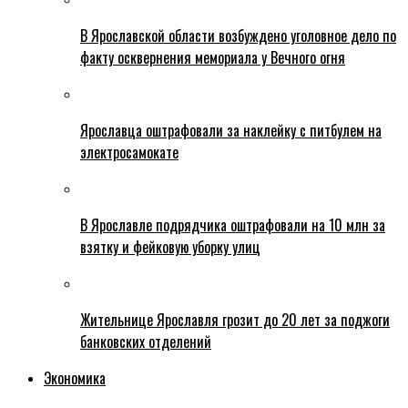
В Ярославской области возбуждено уголовное дело по
факту осквернения мемориала у Вечного огня
Ярославца оштрафовали за наклейку с питбулем на
электросамокате
В Ярославле подрядчика оштрафовали на 10 млн за
взятку и фейковую уборку улиц
Жительнице Ярославля грозит до 20 лет за поджоги
банковских отделений
Экономика