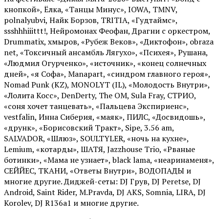
кнопкой», Ёлка, «Танцы Минус», IOWA, TMNV,
polnalyubvi, Найк Борзов, TRITIA, «Гудтаймс»,
ssshhhiiittt!, Нейромонах Феофан, Драгни с оркестром,
Drummatix, хмыров, «Рубеж Веков», «Диктофон», obraza
net, «Токсичный ансамбль Лягухо», «Психея», Рушана,
«Людмил Огурченко», «источник», «конец солнечных
дней», «я Софа», Manapart, «синдром главного героя»,
Nomad Punk (KZ), MONOLYT (IL), «Молодость Внутри»,
«Лолита Косс», DenDerty, The OM, Sula Fray, СТРИО,
«соня хочет танцевать», «Пальцева Экспириенс»,
vestfalin, Инна Сиберия, «маяк», ПИЛС, «Досвидошь»,
«друнк», «Борисовский Тракт», Sipe, 3.56 am,
SALVADOR, «Шлюз», SOULTYLER, «ночь на кухне»,
Lemium, «котарды», ШАТЯ, Jazzhouse Trio, «Рваные
ботинки», «Мама не узнает», black lama, «неаринаменя»,
СЕЙЙЕС, ТКАНИ, «Ответы Внутри», ВОДОПАДЫ и
многие другие. Диджей-сеты: DJ Грув, DJ Peretse, DJ
Android, Saint Rider, М.Pravda, DJ AKS, Somnia, LIRA, DJ
Korolev, DJ R136a1 и многие другие.