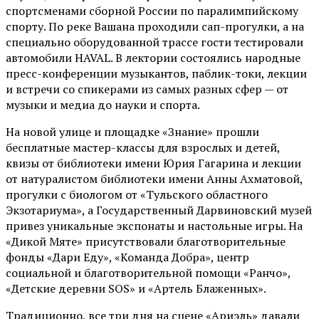
спортсменами сборной России по паралимпийскому
спорту. По реке Вашана проходили сап-прогулки, а на
специально оборудованной трассе гости тестировали
автомобили HAVAL. В лектории состоялись народные
пресс-конференции музыкантов, паблик-токи, лекции
и встречи со спикерами из самых разных сфер — от
музыки и медиа до науки и спорта.
На новой улице и площадке «Знание» прошли
бесплатные мастер-классы для взрослых и детей,
квизы от библиотеки имени Юрия Гагарина и лекции
от
натуралистом
библиотеки имени Анны Ахматовой,
прогулки с биологом от
«Тульского областного
Экзотариума»
, а Государственный Дарвиновский музей
привез уникальные экспонаты и настольные игры. На
«Дикой Мяте» присутствовали благотворительные
фонды «Дари Еду», «Команда Добра», центр
социальной и благотворительной помощи «Ранчо»,
«Детские деревни SOS» и «Артель Блаженных».
Традиционно, все три дня на сцене
«Ариэль»
давали