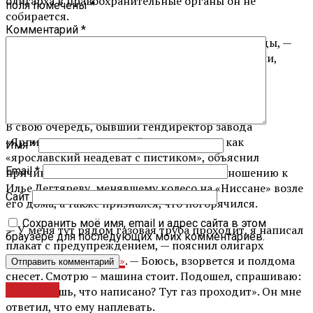
олигарха в правоохранительные органы он не
поля помечены
*
собирается.
Комментарий
*
— Я не вижу смысла от этого и какой либо выгоды, —
добавил он. — Ко всему этому у меня нет времени,
чтобы заниматься всем этим.
В свою очередь, бывший гендиректор завода
«Ярпиво», прославившийся в интернете как
Имя
*
«ярославский неадеват с пистиком», объяснил
Email
*
причину своего резкого поведения по отношению к
Илье Дегтяреву, менявшему колесо на «Ниссане» возле
Сайт
его дома, а также признался, что погорячился.
Сохранить моё имя, email и адрес сайта в этом
— У меня тут рядом газовая труба проходит, я написал
браузере для последующих моих комментариев.
плакат с предупреждением, — пояснил олигарх
журналистам
«Лайфа»
. — Боюсь, взорвется и полдома
снесет. Смотрю – машина стоит. Подошел, спрашиваю:
Новости
«Ты видишь, что написано? Тут газ проходит». Он мне
ответил, что ему наплевать.