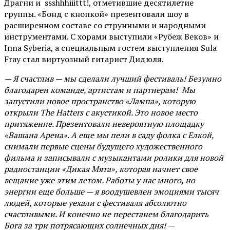
Драгни и ssshhhiiittt!, отметившие десятилетие
группы. «Бонд с кнопкой» презентовали шоу в
расширенном составе со струнными и народными
инструментами. С хорами выступили «Рубеж Веков» и
Inna Syberia, а специальным гостем выступления Sula
Fray стал виртуозный гитарист Дидюля.
— Я счастлив — мы сделали лучший фестиваль! Безумно
благодарен команде, артистам и партнерам! Мы
запустили новое пространство «Лампа», которую
открыли The Hatters с акустикой. Это новое место
притяжение. Презентовали невероятную площадку
«Вашана Арена». А еще мы пели в саду фолка с Елкой,
снимали первые сцены будущего художественного
фильма и записывали с музыкантами ролики для новой
радиостанции «Дикая Мята», которая начнет свое
вещание уже этим летом. Работы у нас много, но
энергии еще больше — я воодушевлен эмоциями тысяч
людей, которые уехали с фестиваля абсолютно
счастливыми. И конечно не перестанем благодарить
Бога за три потрясающих солнечных дня!
—