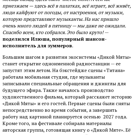
приезжаем — здесь всё в палатках, всё играет, всё живёт,
люди кайфуют от погоды, от настроения, от музыки,
которую представляют музыканты. На нас пришло
очень много людей в пятницу — мы даже не ожидали.
Спасибо всем, кто собрался. Это было круто!
—
поделился Илюша, популярный шансон-
исполнитель для зуммеров
.
Большим шагом в развитии экосистемы «Дикой Мяты»
станет открытие одноименной радиостанции — ее
запустят этим летом. На бэкстейдже сцены «Титана»
работала мобильная студия, где музыканты
записывали специальные обращения и джинглы для
будущего эфира. Также началось производство
художественного фильма, который расскажет историю
«Дикой Мяты» и его гостей. Первые сцены были сняты
непосредственно во время события, а завершить
работу над картиной планируется осенью 2027 года.
Кроме того, на фестивале собирала материалы
авторская группа, готовящая книгу о «Дикой Мяте». Её