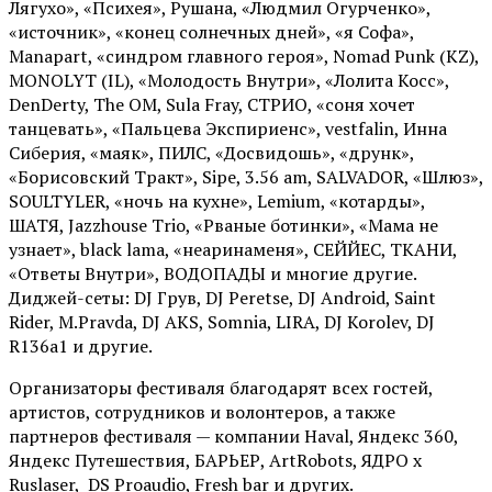
Лягухо», «Психея», Рушана, «Людмил Огурченко»,
«источник», «конец солнечных дней», «я Софа»,
Manapart, «синдром главного героя», Nomad Punk (KZ),
MONOLYT (IL), «Молодость Внутри», «Лолита Косс»,
DenDerty, The OM, Sula Fray, СТРИО, «соня хочет
танцевать», «Пальцева Экспириенс», vestfalin, Инна
Сиберия, «маяк», ПИЛС, «Досвидошь», «друнк»,
«Борисовский Тракт», Sipe, 3.56 am, SALVADOR, «Шлюз»,
SOULTYLER, «ночь на кухне», Lemium, «котарды»,
ШАТЯ, Jazzhouse Trio, «Рваные ботинки», «Мама не
узнает», black lama, «неаринаменя», СЕЙЙЕС, ТКАНИ,
«Ответы Внутри», ВОДОПАДЫ и многие другие.
Диджей-сеты: DJ Грув, DJ Peretse, DJ Android, Saint
Rider, М.Pravda, DJ AKS, Somnia, LIRA, DJ Korolev, DJ
R136a1 и другие.
Организаторы фестиваля благодарят всех гостей,
артистов, сотрудников и волонтеров, а также
партнеров фестиваля — компании Haval, Яндекс 360,
Яндекс Путешествия, БАРЬЕР, ArtRobots, ЯДРО х
Ruslaser, DS Proaudio, Fresh bar и других.