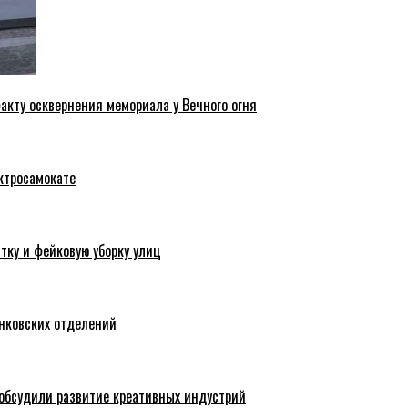
акту осквернения мемориала у Вечного огня
ктросамокате
тку и фейковую уборку улиц
анковских отделений
обсудили развитие креативных индустрий