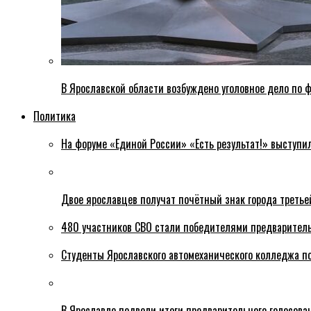
В Ярославской области возбуждено уголовное дело по ф
Политика
На форуме «Единой России» «Есть результат!» выступи
Двое ярославцев получат почётный знак города третье
480 участников СВО стали победителями предваритель
Студенты Ярославского автомеханического колледжа п
В Ярославле подвели итоги предварительного голосова