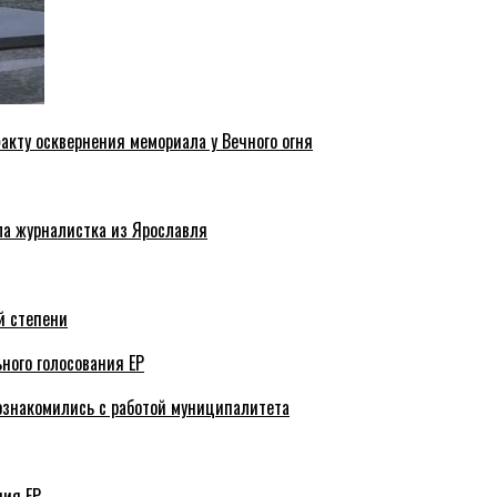
акту осквернения мемориала у Вечного огня
ла журналистка из Ярославля
й степени
ного голосования ЕР
ознакомились с работой муниципалитета
ния ЕР