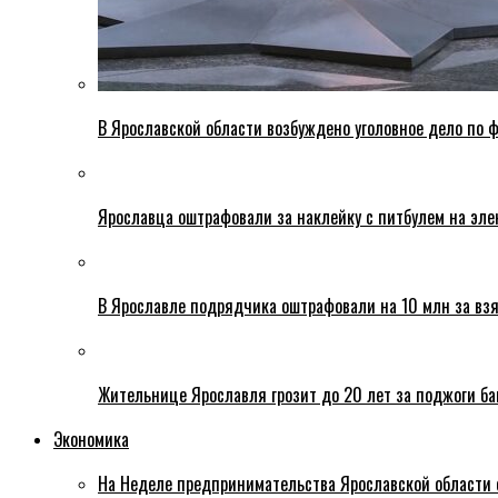
В Ярославской области возбуждено уголовное дело по ф
Ярославца оштрафовали за наклейку с питбулем на эле
В Ярославле подрядчика оштрафовали на 10 млн за взя
Жительнице Ярославля грозит до 20 лет за поджоги б
Экономика
На Неделе предпринимательства Ярославской области 