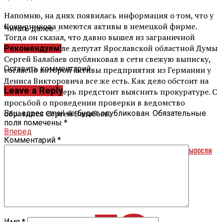
Напомню, на днях появилась информация о том, что у
Кошурникова имеются активы в немецкой фирме.
Читать далее ...
Тогда он сказал, что давно вышел из заграничной
фирмы. Но после депутат Ярославской областной Думы
Рекомендуем!
Сергей Балабаев опубликовал в сети свежую выписку,
Оставить комментарий
согласно которой активы предприятия из Германии у
Дениса Викторовича все же есть. Как дело обстоит на
Leave a Reply
самом деле теперь предстоит выяснить прокуратуре. С
просьбой о проведении проверки в ведомство
обратился Сергей Балабаев.
Ваш адрес email не будет опубликован.
Обязательные
поля помечены
*
Вперед
Комментарий
*
Цены на продукты в Ярославской области с начала года выросли
на 12%
Назад
История одной дороги
Имя
*