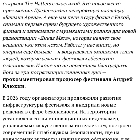
открыли The Hatters с акустикой. Это новое место
притяжение. Презентовали невероятную площадку
«Вашана Арена». А еще мы пели в саду фолка с Елкой,
снимали первые сцены будущего художественного
фильма и записывали с музыкантами ролики для новой
радиостанции «Дикая Мята», которая начнет свое
вещание уже этим летом. Работы у нас много, но
энергии еще больше — я воодушевлен эмоциями тысяч
людей, которые уехали с фестиваля абсолютно
счастливыми. И конечно не перестанем благодарить
Бога за три потрясающих солнечных дня!
—
прокомментировал продюсер фестиваля Андрей
Клюкин.
В 2026 году организаторы продолжили развитие
инфраструктуры фестиваля и внедрили новые
решения в сфере безопасности. На территории
установлена сотня инновационных видеокамер,
управляемых искусственным интеллектом, построен
современный штаб службы безопасности, где на
видеостенах эксперты анализируют обстановку, для