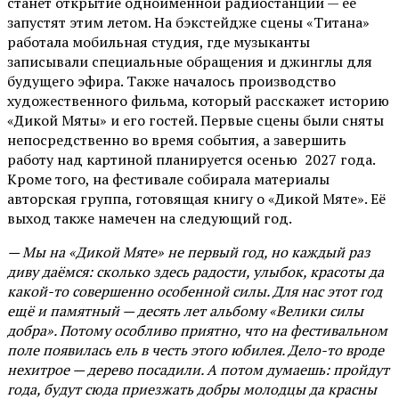
станет открытие одноименной радиостанции — ее
запустят этим летом. На бэкстейдже сцены «Титана»
работала мобильная студия, где музыканты
записывали специальные обращения и джинглы для
будущего эфира. Также началось производство
художественного фильма, который расскажет историю
«Дикой Мяты» и его гостей. Первые сцены были сняты
непосредственно во время события, а завершить
работу над картиной планируется осенью 2027 года.
Кроме того, на фестивале собирала материалы
авторская группа, готовящая книгу о «Дикой Мяте». Её
выход также намечен на следующий год.
— Мы на «Дикой Мяте» не первый год, но каждый раз
диву даёмся: сколько здесь радости, улыбок, красоты да
какой-то совершенно особенной силы. Для нас этот год
ещё и памятный — десять лет альбому «Велики силы
добра». Потому особливо приятно, что на фестивальном
поле появилась ель в честь этого юбилея. Дело-то вроде
нехитрое — дерево посадили. А потом думаешь: пройдут
года, будут сюда приезжать добры молодцы да красны