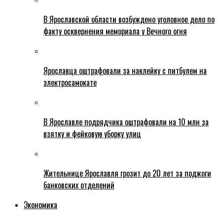
В Ярославской области возбуждено уголовное дело по
факту осквернения мемориала у Вечного огня
Ярославца оштрафовали за наклейку с питбулем на
электросамокате
В Ярославле подрядчика оштрафовали на 10 млн за
взятку и фейковую уборку улиц
Жительнице Ярославля грозит до 20 лет за поджоги
банковских отделений
Экономика