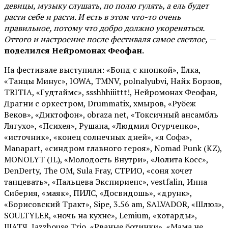
девицы, музыку слушать, по полю гулять, а ель будет
расти себе и расти. И есть в этом что-то очень
правильное, потому что добро должно укореняться.
Оттого и настроение после фестиваля самое светлое,
—
поделился Нейромонах Феофан.
На фестивале выступили: «Бонд с кнопкой», Ёлка,
«Танцы Минус», IOWA, TMNV, polnalyubvi, Найк Борзов,
TRITIA, «Гудтаймс», ssshhhiiittt!, Нейромонах Феофан,
Драгни с оркестром, Drummatix, хмыров, «Рубеж
Веков», «Диктофон», obraza net, «Токсичный ансамбль
Лягухо», «Психея», Рушана, «Людмил Огурченко»,
«источник», «конец солнечных дней», «я Софа»,
Manapart, «синдром главного героя», Nomad Punk (KZ),
MONOLYT (IL), «Молодость Внутри», «Лолита Косс»,
DenDerty, The OM, Sula Fray, СТРИО, «соня хочет
танцевать», «Пальцева Экспириенс», vestfalin, Инна
Сиберия, «маяк», ПИЛС, «Досвидошь», «друнк»,
«Борисовский Тракт», Sipe, 3.56 am, SALVADOR, «Шлюз»,
SOULTYLER, «ночь на кухне», Lemium, «котарды»,
ШАТЯ, Jazzhouse Trio, «Рваные ботинки», «Мама не