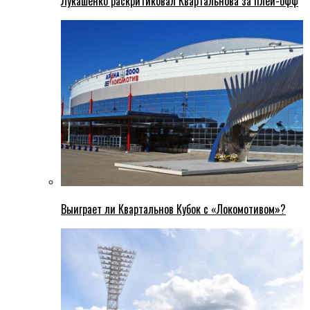
Лукашенко раскритиковал Квартальнова за плей-офф
Выиграет ли Квартальнов Кубок с «Локомотивом»?