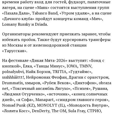
времени работу вход для гостей, фудкорт, палаточные
лагеря, на сцене «Маяк» состоятся выступления групп
«Пахала Дала», Tabasco Band, «Утром удалю», а на сцене
«Дачного клуба» пройдут концерты команд «Мич»,
Lomany Russky и Driada.
Организаторы рекомендуют приезжать заранее, чтобы
избежать пробок. Также будут курсировать трансферы
из Москвы и от железнодорожной станции
«Тарусская».
На фестивале «Дикая Мята-2026» выступят: «Бонд с
кнопкой», Ёлка, «Танцы Минус», IOWA, TMNV,
polnalyubvi, Найк Борзов, TRITIA, «Гудтаймс»,
ssshhhiiittt!, Нейромонах Феофан, Драгни с оркестром,
Drummatix, хмыров, «Рубеж Веков», «Диктофон», obraza
net, «Токсичный ансамбль Лягухо», «Психея», Рушана,
«Людмил Огурченко», «источник», «конец солнечных
дней», «я Софа», Manapart, «синдром главного героя»,
Nomad Punk (KZ), MONOLYT (IL), «Молодость Внутри»,
«Лолита Косс», DenDerty, The OM, Sula Fray, СТРИО,