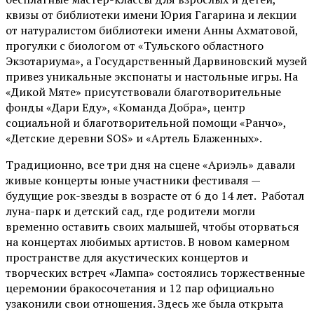
квизы от библиотеки имени Юрия Гагарина и лекции
от
натуралистом
библиотеки имени Анны Ахматовой,
прогулки с биологом от
«Тульского областного
Экзотариума»
, а Государственный Дарвиновский музей
привез уникальные экспонаты и настольные игры. На
«Дикой Мяте» присутствовали благотворительные
фонды «Дари Еду», «Команда Добра», центр
социальной и благотворительной помощи «Ранчо»,
«Детские деревни SOS» и «Артель Блаженных».
Традиционно, все три дня на сцене
«Ариэль»
давали
живые концерты юные участники фестиваля —
будущие рок-звезды в возрасте от 6 до 14 лет. Работал
луна-парк и детский сад, где родители могли
временно оставить своих малышей, чтобы оторваться
на концертах любимых артистов. В новом камерном
пространстве для акустических концертов и
творческих встреч «Лампа» состоялись торжественные
церемонии бракосочетания и 12 пар официально
узаконили свои отношения. Здесь же была открыта