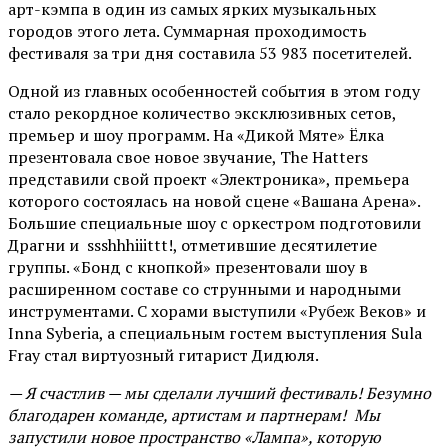
арт-кэмпа в один из самых ярких музыкальных
городов этого лета. Суммарная проходимость
фестиваля за три дня составила 53 983 посетителей.
Одной из главных особенностей события в этом году
стало рекордное количество эксклюзивных сетов,
премьер и шоу программ. На «Дикой Мяте» Ёлка
презентовала свое новое звучание, The Hatters
представили свой проект «Электроника», премьера
которого состоялась на новой сцене «Вашана Арена».
Большие специальные шоу с оркестром подготовили
Драгни и ssshhhiiittt!, отметившие десятилетие
группы. «Бонд с кнопкой» презентовали шоу в
расширенном составе со струнными и народными
инструментами. С хорами выступили «Рубеж Веков» и
Inna Syberia, а специальным гостем выступления Sula
Fray стал виртуозный гитарист Дидюля.
— Я счастлив — мы сделали лучший фестиваль! Безумно
благодарен команде, артистам и партнерам! Мы
запустили новое пространство «Лампа», которую