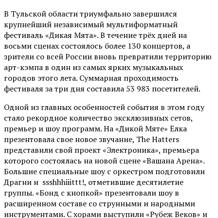
В Тульской области триумфально завершился
крупнейший независимый мультиформатный
фестиваль «Дикая Мята». В течение трёх дней на
восьми сценах состоялось более 130 концертов, а
зрители со всей России вновь превратили территорию
арт-кэмпа в один из самых ярких музыкальных
городов этого лета. Суммарная проходимость
фестиваля за три дня составила 53 983 посетителей.
Одной из главных особенностей события в этом году
стало рекордное количество эксклюзивных сетов,
премьер и шоу программ. На «Дикой Мяте» Ёлка
презентовала свое новое звучание, The Hatters
представили свой проект «Электроника», премьера
которого состоялась на новой сцене «Вашана Арена».
Большие специальные шоу с оркестром подготовили
Драгни и ssshhhiiittt!, отметившие десятилетие
группы. «Бонд с кнопкой» презентовали шоу в
расширенном составе со струнными и народными
инструментами. С хорами выступили «Рубеж Веков» и