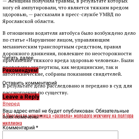
— Женщина получила травмы, в результате которых
ногу ей ампутировали, что является тяжким вредом
здоровью, — рассказали в пресс-службе УМВД по
Ярославской области.
В отношении водителя автобуса было возбуждено дело
по статье «Нарушение лицом, управляющим
механическим транспортным средством, правил
дорожного движения, повлекшее по неосторожности
Читать далее ...
причинение тяжкого вреда здоровью человека». Были
проведены экспертизы, как медицинские, так и
Рекомендуем!
автотехнические, собраны показания свидетелей.
Оставить комментарий
В результате дело расследовано и передано в суд для
рассмотрения по существу.
Leave a Reply
Вперед
Ваш адрес email не будет опубликован.
Обязательные
В Ярославле мошенница «развела» молодого мужчину на полтора
поля помечены
*
миллиона
Комментарий
*
Назад