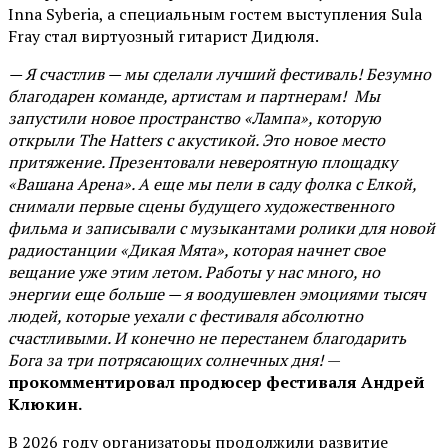
Inna Syberia, а специальным гостем выступления Sula
Fray стал виртуозный гитарист Дидюля.
— Я счастлив — мы сделали лучший фестиваль! Безумно
благодарен команде, артистам и партнерам! Мы
запустили новое пространство «Лампа», которую
открыли The Hatters с акустикой. Это новое место
притяжение. Презентовали невероятную площадку
«Вашана Арена». А еще мы пели в саду фолка с Елкой,
снимали первые сцены будущего художественного
фильма и записывали с музыкантами ролики для новой
радиостанции «Дикая Мята», которая начнет свое
вещание уже этим летом. Работы у нас много, но
энергии еще больше — я воодушевлен эмоциями тысяч
людей, которые уехали с фестиваля абсолютно
счастливыми. И конечно не перестанем благодарить
Бога за три потрясающих солнечных дня!
—
прокомментировал продюсер фестиваля Андрей
Клюкин.
В 2026 году организаторы продолжили развитие