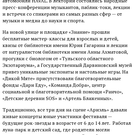
автомобили HAVAL. В лектории состоялись народные
пресс-конференции музыкантов, паблик-токи, лекции
и встречи со спикерами из самых разных сфер — от
музыки и медиа до науки и спорта.
На новой улице и площадке «Знание» прошли
бесплатные мастер-классы для взрослых и детей,
квизы от библиотеки имени Юрия Гагарина и лекции
от
натуралистом
библиотеки имени Анны Ахматовой,
прогулки с биологом от
«Тульского областного
Экзотариума»
, а Государственный Дарвиновский музей
привез уникальные экспонаты и настольные игры. На
«Дикой Мяте» присутствовали благотворительные
фонды «Дари Еду», «Команда Добра», центр
социальной и благотворительной помощи «Ранчо»,
«Детские деревни SOS» и «Артель Блаженных».
Традиционно, все три дня на сцене
«Ариэль»
давали
живые концерты юные участники фестиваля —
будущие рок-звезды в возрасте от 6 до 14 лет. Работал
луна-парк и детский сад, где родители могли