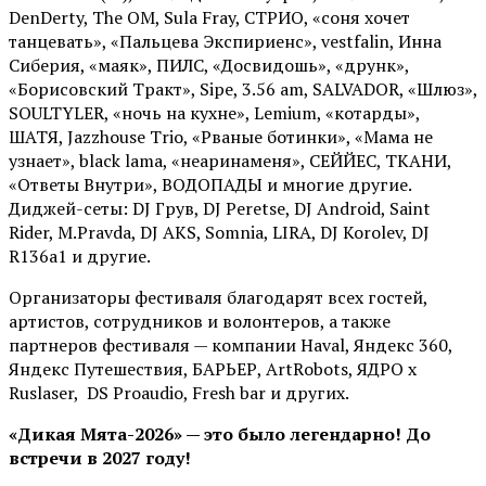
DenDerty, The OM, Sula Fray, СТРИО, «соня хочет
танцевать», «Пальцева Экспириенс», vestfalin, Инна
Сиберия, «маяк», ПИЛС, «Досвидошь», «друнк»,
«Борисовский Тракт», Sipe, 3.56 am, SALVADOR, «Шлюз»,
SOULTYLER, «ночь на кухне», Lemium, «котарды»,
ШАТЯ, Jazzhouse Trio, «Рваные ботинки», «Мама не
узнает», black lama, «неаринаменя», СЕЙЙЕС, ТКАНИ,
«Ответы Внутри», ВОДОПАДЫ и многие другие.
Диджей-сеты: DJ Грув, DJ Peretse, DJ Android, Saint
Rider, М.Pravda, DJ AKS, Somnia, LIRA, DJ Korolev, DJ
R136a1 и другие.
Организаторы фестиваля благодарят всех гостей,
артистов, сотрудников и волонтеров, а также
партнеров фестиваля — компании Haval, Яндекс 360,
Яндекс Путешествия, БАРЬЕР, ArtRobots, ЯДРО х
Ruslaser, DS Proaudio, Fresh bar и других.
«Дикая Мята-2026» — это было легендарно! До
встречи в 2027 году!