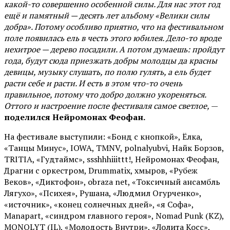
какой-то совершенно особенной силы. Для нас этот год
ещё и памятный — десять лет альбому «Велики силы
добра». Потому особливо приятно, что на фестивальном
поле появилась ель в честь этого юбилея. Дело-то вроде
нехитрое — дерево посадили. А потом думаешь: пройдут
года, будут сюда приезжать добры молодцы да красны
девицы, музыку слушать, по полю гулять, а ель будет
расти себе и расти. И есть в этом что-то очень
правильное, потому что добро должно укореняться.
Оттого и настроение после фестиваля самое светлое,
—
поделился Нейромонах Феофан.
На фестивале выступили: «Бонд с кнопкой», Ёлка,
«Танцы Минус», IOWA, TMNV, polnalyubvi, Найк Борзов,
TRITIA, «Гудтаймс», ssshhhiiittt!, Нейромонах Феофан,
Драгни с оркестром, Drummatix, хмыров, «Рубеж
Веков», «Диктофон», obraza net, «Токсичный ансамбль
Лягухо», «Психея», Рушана, «Людмил Огурченко»,
«источник», «конец солнечных дней», «я Софа»,
Manapart, «синдром главного героя», Nomad Punk (KZ),
MONOLYT (IL), «Молодость Внутри», «Лолита Косс»,