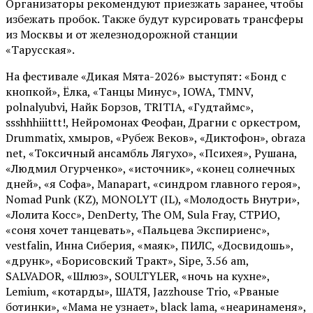
Организаторы рекомендуют приезжать заранее, чтобы
избежать пробок. Также будут курсировать трансферы
из Москвы и от железнодорожной станции
«Тарусская».
На фестивале «Дикая Мята-2026» выступят: «Бонд с
кнопкой», Ёлка, «Танцы Минус», IOWA, TMNV,
polnalyubvi, Найк Борзов, TRITIA, «Гудтаймс»,
ssshhhiiittt!, Нейромонах Феофан, Драгни с оркестром,
Drummatix, хмыров, «Рубеж Веков», «Диктофон», obraza
net, «Токсичный ансамбль Лягухо», «Психея», Рушана,
«Людмил Огурченко», «источник», «конец солнечных
дней», «я Софа», Manapart, «синдром главного героя»,
Nomad Punk (KZ), MONOLYT (IL), «Молодость Внутри»,
«Лолита Косс», DenDerty, The OM, Sula Fray, СТРИО,
«соня хочет танцевать», «Пальцева Экспириенс»,
vestfalin, Инна Сиберия, «маяк», ПИЛС, «Досвидошь»,
«друнк», «Борисовский Тракт», Sipe, 3.56 am,
SALVADOR, «Шлюз», SOULTYLER, «ночь на кухне»,
Lemium, «котарды», ШАТЯ, Jazzhouse Trio, «Рваные
ботинки», «Мама не узнает», black lama, «неаринаменя»,