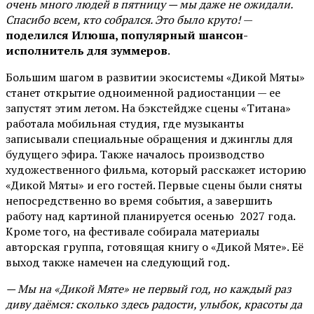
очень много людей в пятницу — мы даже не ожидали.
Спасибо всем, кто собрался. Это было круто!
—
поделился Илюша, популярный шансон-
исполнитель для зуммеров
.
Большим шагом в развитии экосистемы «Дикой Мяты»
станет открытие одноименной радиостанции — ее
запустят этим летом. На бэкстейдже сцены «Титана»
работала мобильная студия, где музыканты
записывали специальные обращения и джинглы для
будущего эфира. Также началось производство
художественного фильма, который расскажет историю
«Дикой Мяты» и его гостей. Первые сцены были сняты
непосредственно во время события, а завершить
работу над картиной планируется осенью 2027 года.
Кроме того, на фестивале собирала материалы
авторская группа, готовящая книгу о «Дикой Мяте». Её
выход также намечен на следующий год.
— Мы на «Дикой Мяте» не первый год, но каждый раз
диву даёмся: сколько здесь радости, улыбок, красоты да