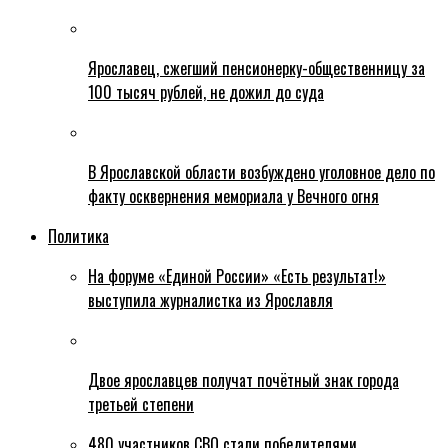
Ярославец, сжегший пенсионерку-общественницу за
100 тысяч рублей, не дожил до суда
В Ярославской области возбуждено уголовное дело по
факту осквернения мемориала у Вечного огня
Политика
На форуме «Единой России» «Есть результат!»
выступила журналистка из Ярославля
Двое ярославцев получат почётный знак города
третьей степени
480 участников СВО стали победителями