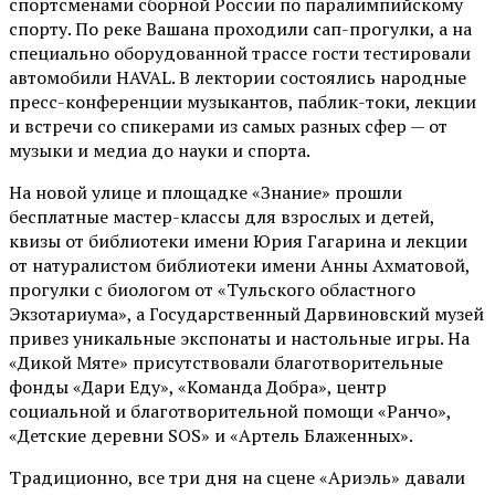
спортсменами сборной России по паралимпийскому
спорту. По реке Вашана проходили сап-прогулки, а на
специально оборудованной трассе гости тестировали
автомобили HAVAL. В лектории состоялись народные
пресс-конференции музыкантов, паблик-токи, лекции
и встречи со спикерами из самых разных сфер — от
музыки и медиа до науки и спорта.
На новой улице и площадке «Знание» прошли
бесплатные мастер-классы для взрослых и детей,
квизы от библиотеки имени Юрия Гагарина и лекции
от
натуралистом
библиотеки имени Анны Ахматовой,
прогулки с биологом от
«Тульского областного
Экзотариума»
, а Государственный Дарвиновский музей
привез уникальные экспонаты и настольные игры. На
«Дикой Мяте» присутствовали благотворительные
фонды «Дари Еду», «Команда Добра», центр
социальной и благотворительной помощи «Ранчо»,
«Детские деревни SOS» и «Артель Блаженных».
Традиционно, все три дня на сцене
«Ариэль»
давали