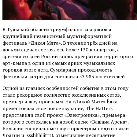
В Тульской области триумфально завершился
крупнейший независимый мультиформатный
фестиваль «Дикая Мята». В течение трёх дней на
восьми сценах состоялось более 130 концертов, а
зрители со всей России вновь превратили территорию
арт-кэмпа в один из самых ярких музыкальных
городов этого лета. Суммарная проходимость
фестиваля за три дня составила 53 983 посетителей.
Одной из главных особенностей события в этом году
стало рекордное количество эксклюзивных сетов,
премьер и шоу программ. На «Дикой Мяте» Ёлка
презентовала свое новое звучание, The Hatters
представили свой проект «Электроника», премьера
которого состоялась на новой сцене «Вашана Арена».
Большие специальные шоу с оркестром подготовили
Драгни и ssshhhiiittt!, отметившие десятилетие