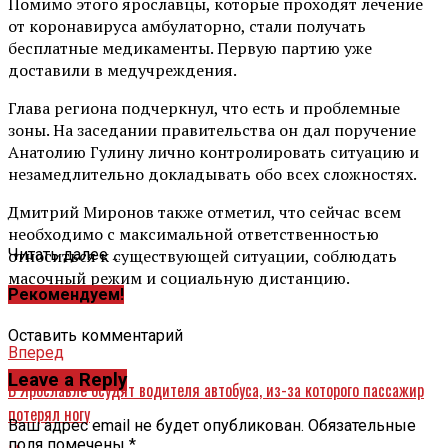
Помимо этого ярославцы, которые проходят лечение
от коронавируса амбулаторно, стали получать
бесплатные медикаменты. Первую партию уже
доставили в медучреждения.
Глава региона подчеркнул, что есть и проблемные
зоны. На заседании правительства он дал поручение
Анатолию Гулину лично контролировать ситуацию и
незамедлительно докладывать обо всех сложностях.
Дмитрий Миронов также отметил, что сейчас всем
необходимо с максимальной ответственностью
относиться к существующей ситуации, соблюдать
Читать далее ...
масочный режим и социальную дистанцию.
Рекомендуем!
Оставить комментарий
Вперед
Leave a Reply
В Ярославле осудят водителя автобуса, из-за которого пассажир
потерял ногу
Ваш адрес email не будет опубликован.
Обязательные
поля помечены
*