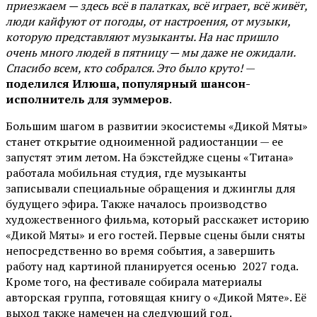
приезжаем — здесь всё в палатках, всё играет, всё живёт,
люди кайфуют от погоды, от настроения, от музыки,
которую представляют музыканты. На нас пришло
очень много людей в пятницу — мы даже не ожидали.
Спасибо всем, кто собрался. Это было круто!
—
поделился Илюша, популярный шансон-
исполнитель для зуммеров
.
Большим шагом в развитии экосистемы «Дикой Мяты»
станет открытие одноименной радиостанции — ее
запустят этим летом. На бэкстейдже сцены «Титана»
работала мобильная студия, где музыканты
записывали специальные обращения и джинглы для
будущего эфира. Также началось производство
художественного фильма, который расскажет историю
«Дикой Мяты» и его гостей. Первые сцены были сняты
непосредственно во время события, а завершить
работу над картиной планируется осенью 2027 года.
Кроме того, на фестивале собирала материалы
авторская группа, готовящая книгу о «Дикой Мяте». Её
выход также намечен на следующий год.