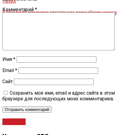
Назад
Комментарий
*
В Ярославле легковушка протаранила полицейскую машину
Имя
*
Email
*
Сайт
Сохранить моё имя, email и адрес сайта в этом
браузере для последующих моих комментариев.
Новости