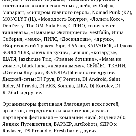
«источник», «конец солнечных дней», «я Софа»,
Manapart, «синдром главного героя», Nomad Punk (KZ),
MONOLYT (IL), «Молодость Внутри», «Лолита Косс»,
DenDerty, The OM, Sula Fray, СТРИО, «соня хочет
танцевать», «Пальцева Экспириенс», vestfalin, Инна
Сиберия, «маяк», ПИЛС, «Досвидошь», «друнк»,
«Борисовский Тракт», Sipe, 3.56 am, SALVADOR, «Шлюз»,
SOULTYLER, «ночь на кухне», Lemium, «котарды»,
ШАТЯ, Jazzhouse Trio, «Рваные ботинки», «Мама не
узнает», black lama, «неаринаменя», СЕЙЙЕС, ТКАНИ,
«Ответы Внутри», ВОДОПАДЫ и многие другие.
Диджей-сеты: DJ Грув, DJ Peretse, DJ Android, Saint
Rider, М.Pravda, DJ AKS, Somnia, LIRA, DJ Korolev, DJ
R136a1 и другие.
Организаторы фестиваля благодарят всех гостей,
артистов, сотрудников и волонтеров, а также
партнеров фестиваля — компании Haval, Яндекс 360,
Яндекс Путешествия, БАРЬЕР, ArtRobots, ЯДРО х
Ruslaser, DS Proaudio, Fresh bar и других.