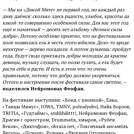
— Мы на «Дикой Мяте» не первый год, но каждый раз
диву даёмся: сколько здесь радости, улыбок, красоты да
какой-то совершенно особенной силы. Для нас этот год
ещё и памятный — десять лет альбому «Велики силы
добра». Потому особливо приятно, что на фестивальном
поле появилась ель в честь этого юбилея. Дело-то вроде
нехитрое — дерево посадили. А потом думаешь: пройдут
года, будут сюда приезжать добры молодцы да красны
девицы, музыку слушать, по полю гулять, а ель будет
расти себе и расти. И есть в этом что-то очень
правильное, потому что добро должно укореняться.
Оттого и настроение после фестиваля самое светлое,
—
поделился Нейромонах Феофан.
На фестивале выступили: «Бонд с кнопкой», Ёлка,
«Танцы Минус», IOWA, TMNV, polnalyubvi, Найк Борзов,
TRITIA, «Гудтаймс», ssshhhiiittt!, Нейромонах Феофан,
Драгни с оркестром, Drummatix, хмыров, «Рубеж
Веков», «Диктофон», obraza net, «Токсичный ансамбль
Лягухо», «Психея», Рушана, «Людмил Огурченко»,