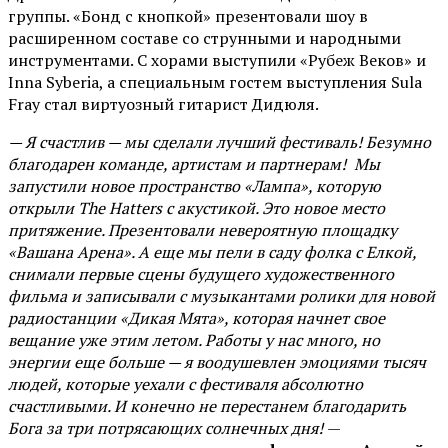
группы. «Бонд с кнопкой» презентовали шоу в
расширенном составе со струнными и народными
инструментами. С хорами выступили «Рубеж Веков» и
Inna Syberia, а специальным гостем выступления Sula
Fray стал виртуозный гитарист Дидюля.
— Я счастлив — мы сделали лучший фестиваль! Безумно
благодарен команде, артистам и партнерам! Мы
запустили новое пространство «Лампа», которую
открыли The Hatters с акустикой. Это новое место
притяжение. Презентовали невероятную площадку
«Вашана Арена». А еще мы пели в саду фолка с Елкой,
снимали первые сцены будущего художественного
фильма и записывали с музыкантами ролики для новой
радиостанции «Дикая Мята», которая начнет свое
вещание уже этим летом. Работы у нас много, но
энергии еще больше — я воодушевлен эмоциями тысяч
людей, которые уехали с фестиваля абсолютно
счастливыми. И конечно не перестанем благодарить
Бога за три потрясающих солнечных дня!
—