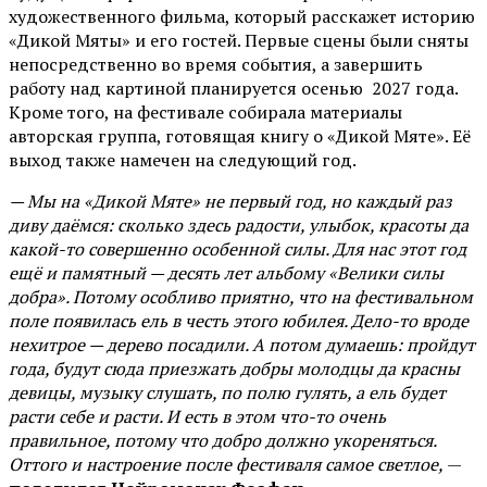
художественного фильма, который расскажет историю
«Дикой Мяты» и его гостей. Первые сцены были сняты
непосредственно во время события, а завершить
работу над картиной планируется осенью 2027 года.
Кроме того, на фестивале собирала материалы
авторская группа, готовящая книгу о «Дикой Мяте». Её
выход также намечен на следующий год.
— Мы на «Дикой Мяте» не первый год, но каждый раз
диву даёмся: сколько здесь радости, улыбок, красоты да
какой-то совершенно особенной силы. Для нас этот год
ещё и памятный — десять лет альбому «Велики силы
добра». Потому особливо приятно, что на фестивальном
поле появилась ель в честь этого юбилея. Дело-то вроде
нехитрое — дерево посадили. А потом думаешь: пройдут
года, будут сюда приезжать добры молодцы да красны
девицы, музыку слушать, по полю гулять, а ель будет
расти себе и расти. И есть в этом что-то очень
правильное, потому что добро должно укореняться.
Оттого и настроение после фестиваля самое светлое,
—