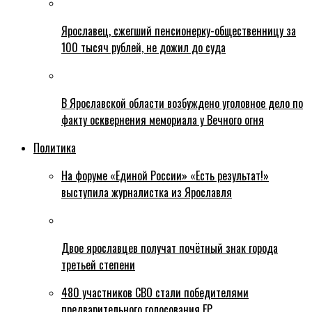
Ярославец, сжегший пенсионерку-общественницу за
100 тысяч рублей, не дожил до суда
В Ярославской области возбуждено уголовное дело по
факту осквернения мемориала у Вечного огня
Политика
На форуме «Единой России» «Есть результат!»
выступила журналистка из Ярославля
Двое ярославцев получат почётный знак города
третьей степени
480 участников СВО стали победителями
предварительного голосования ЕР