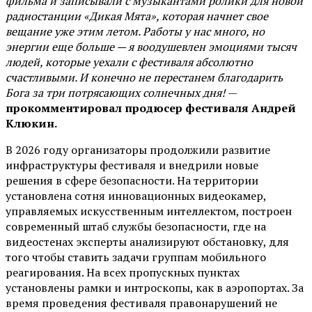
фильма и записывали с музыкантами ролики для новой
радиостанции «Дикая Мята», которая начнет свое
вещание уже этим летом. Работы у нас много, но
энергии еще больше — я воодушевлен эмоциями тысяч
людей, которые уехали с фестиваля абсолютно
счастливыми. И конечно не перестанем благодарить
Бога за три потрясающих солнечных дня!
—
прокомментировал продюсер фестиваля Андрей
Клюкин.
В 2026 году организаторы продолжили развитие
инфраструктуры фестиваля и внедрили новые
решения в сфере безопасности. На территории
установлена сотня инновационных видеокамер,
управляемых искусственным интеллектом, построен
современный штаб службы безопасности, где на
видеостенах эксперты анализируют обстановку, для
того чтобы ставить задачи группам мобильного
реагирования. На всех пропускных пунктах
установлены рамки и интроскопы, как в аэропортах. За
время проведения фестиваля правонарушений не