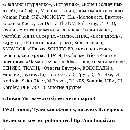
«Людмил Огурченко», «источник», «конец солнечных
дней», «я Софа», Manapart, «синдром главного героя»,
Nomad Punk (KZ), MONOLYT (IL), «Молодость Внутри»,
«Лолита Косс», DenDerty, The OM, Sula Fray, СТРИО,
«соня хочет танцевать», «Пальцева Экспириенс»,
vestfalin, Инна Сиберия, «маяк», ПИЛС, «Досвидошь»,
«друнк», «Борисовский Тракт», Sipe, 3.56 am,
SALVADOR, «Шлюз», SOULTYLER, «ночь на кухне»,
Lemium, «котарды», ШАТЯ, Jazzhouse Trio, «Рваные
ботинки», «Мама не узнает», black lama, «неаринаменя»,
СЕЙЙЕС, ТКАНИ, «Ответы Внутри», ВОДОПАДЫ и
многие другие. Диджей-сеты: DJ Грув, DJ Peretse, DJ
Android, Saint Rider, М.Pravda, DJ AKS, Somnia, LIRA, DJ
Korolev, DJ R136a1 и многие другие.
«Дикая Мята» — это будет легендарно!
19-21 июня, Тульская область, поселок Бунырево.
Билеты и все подробности: http://mintmusic.ru