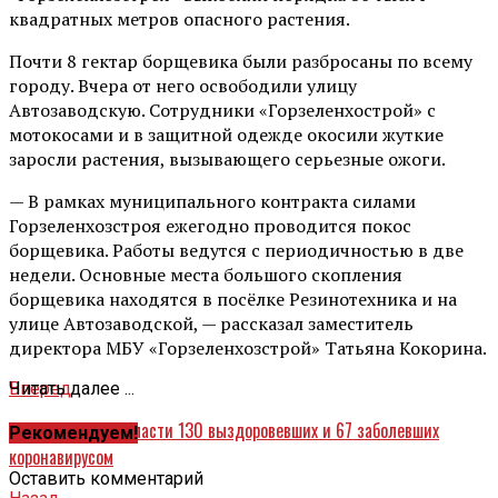
квадратных метров опасного растения.
Почти 8 гектар борщевика были разбросаны по всему
городу. Вчера от него освободили улицу
Автозаводскую. Сотрудники «Горзеленхострой» с
мотокосами и в защитной одежде окосили жуткие
заросли растения, вызывающего серьезные ожоги.
— В рамках муниципального контракта силами
Горзеленхозстроя ежегодно проводится покос
борщевика. Работы ведутся с периодичностью в две
недели. Основные места большого скопления
борщевика находятся в посёлке Резинотехника и на
улице Автозаводской, — рассказал заместитель
директора МБУ «Горзеленхозстрой» Татьяна Кокорина.
Вперед
Читать далее ...
В Ярославской области 130 выздоровевших и 67 заболевших
Рекомендуем!
коронавирусом
Оставить комментарий