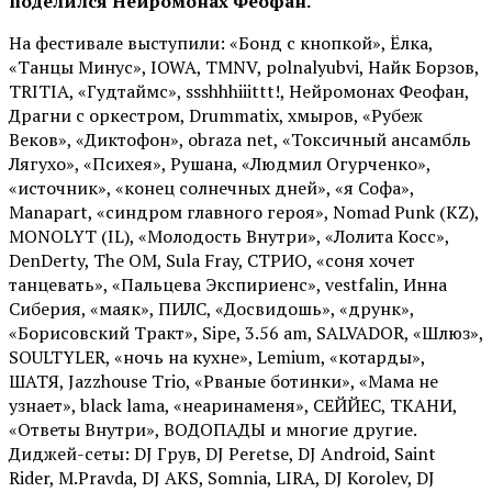
поделился Нейромонах Феофан.
На фестивале выступили: «Бонд с кнопкой», Ёлка,
«Танцы Минус», IOWA, TMNV, polnalyubvi, Найк Борзов,
TRITIA, «Гудтаймс», ssshhhiiittt!, Нейромонах Феофан,
Драгни с оркестром, Drummatix, хмыров, «Рубеж
Веков», «Диктофон», obraza net, «Токсичный ансамбль
Лягухо», «Психея», Рушана, «Людмил Огурченко»,
«источник», «конец солнечных дней», «я Софа»,
Manapart, «синдром главного героя», Nomad Punk (KZ),
MONOLYT (IL), «Молодость Внутри», «Лолита Косс»,
DenDerty, The OM, Sula Fray, СТРИО, «соня хочет
танцевать», «Пальцева Экспириенс», vestfalin, Инна
Сиберия, «маяк», ПИЛС, «Досвидошь», «друнк»,
«Борисовский Тракт», Sipe, 3.56 am, SALVADOR, «Шлюз»,
SOULTYLER, «ночь на кухне», Lemium, «котарды»,
ШАТЯ, Jazzhouse Trio, «Рваные ботинки», «Мама не
узнает», black lama, «неаринаменя», СЕЙЙЕС, ТКАНИ,
«Ответы Внутри», ВОДОПАДЫ и многие другие.
Диджей-сеты: DJ Грув, DJ Peretse, DJ Android, Saint
Rider, М.Pravda, DJ AKS, Somnia, LIRA, DJ Korolev, DJ