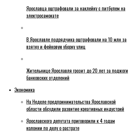
Ярославца оштрафовали за наклейку с питбулем на
электросамокате
В Ярославле подрядчика оштрафовали на 10 млн за
взятку и фейковую уборку улиц
Жительнице Ярославля грозит до 20 лет за поджоги
банковских отделений
Экономика
На Неделе предпринимательства Ярославской
области обсудили развитие креативных индустрий
Ярославского депутата приговорили к 4 годам
колонии по делу о растрате