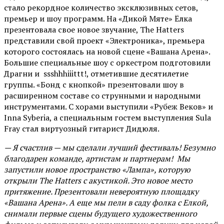
стало рекордное количество эксклюзивных сетов,
премьер и шоу программ. На «Дикой Мяте» Ёлка
презентовала свое новое звучание, The Hatters
представили свой проект «Электроника», премьера
которого состоялась на новой сцене «Вашана Арена».
Большие специальные шоу с оркестром подготовили
Драгни и ssshhhiiittt!, отметившие десятилетие
группы. «Бонд с кнопкой» презентовали шоу в
расширенном составе со струнными и народными
инструментами. С хорами выступили «Рубеж Веков» и
Inna Syberia, а специальным гостем выступления Sula
Fray стал виртуозный гитарист Дидюля.
— Я счастлив — мы сделали лучший фестиваль! Безумно
благодарен команде, артистам и партнерам! Мы
запустили новое пространство «Лампа», которую
открыли The Hatters с акустикой. Это новое место
притяжение. Презентовали невероятную площадку
«Вашана Арена». А еще мы пели в саду фолка с Елкой,
снимали первые сцены будущего художественного