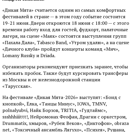
«Дикая Мята» считается одним из самых комфортных
фестивалей в стране — в этом году событие состоится
19-21 июня. Двери откроются 18 июня с 18:00 — с этого
времени работу вход для гостей, фудкорт, палаточные
лагеря, на сцене «Маяк» состоятся выступления групп
«Пахала Дала», Tabasco Band, «Утром удалю», а на сцене
«Дачного клуба» пройдут концерты команд «Мич»,
Lomany Russky и Driada.
Организаторы рекомендуют приезжать заранее, чтобы
избежать пробок. Также будут курсировать трансферы
из Москвы и от железнодорожной станции
«Тарусская».
На фестивале «Дикая Мята-2026» выступят: «Бонд с
кнопкой», Ёлка, «Танцы Минус», IOWA, TMNV,
polnalyubvi, Найк Борзов, TRITIA, «Гудтаймс»,
ssshhhiiittt!, Нейромонах Феофан, Драгни с оркестром,
Drummatix, хмыров, «Рубеж Веков», «Диктофон», obraza
net, «Токсичный ансамбль Лягухо», «Психея», Рушана,