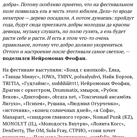
добра». Потому особливо приятно, что на фестивальном
поле появилась ель в честь этого юбилея. Дело-то вроде
нехитрое — дерево посадили. А потом думаешь: пройдут
года, будут сюда приезжать добры молодцы да красны
девицы, музыку слушать, по полю гулять, а ель будет
расти себе и расти. И есть в этом что-то очень
правильное, потому что добро должно укореняться.
Оттого и настроение после фестиваля самое светлое,
—
поделился Нейромонах Феофан.
На фестивале выступили: «Бонд с кнопкой», Ёлка,
«Танцы Минус», IOWA, TMNV, polnalyubvi, Найк Борзов,
TRITIA, «Гудтаймс», ssshhhiiittt!, Нейромонах Феофан,
Драгни с оркестром, Drummatix, хмыров, «Рубеж
Веков», «Диктофон», obraza net, «Токсичный ансамбль
Лягухо», «Психея», Рушана, «Людмил Огурченко»,
«источник», «конец солнечных дней», «я Софа»,
Manapart, «синдром главного героя», Nomad Punk (KZ),
MONOLYT (IL), «Молодость Внутри», «Лолита Косс»,
DenDerty, The OM, Sula Fray, СТРИО, «соня хочет