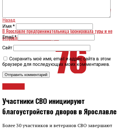
В Ярославле на проспекте Фрунзе ВАЗ обмотало об дерево
Назад
Имя
*
В Ярославле предпринимательница бронировала туры и не
Email
*
отправляла жителей на отдых
Сайт
Сохранить моё имя, email и адрес сайта в этом
браузере для последующих моих комментариев.
Новости
Участники СВО инициируют
благоустройство дворов в Ярославле
Более 30 участников и ветеранов СВО завершают