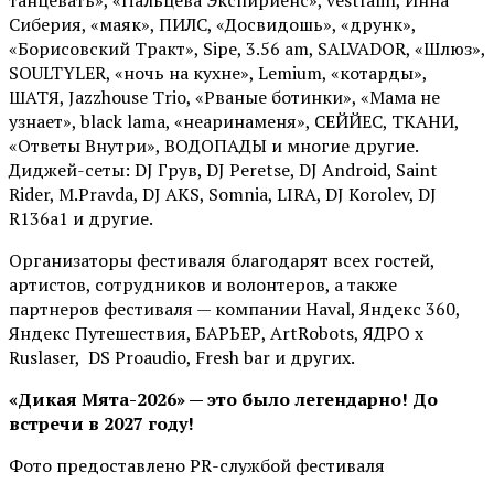
танцевать», «Пальцева Экспириенс», vestfalin, Инна
Сиберия, «маяк», ПИЛС, «Досвидошь», «друнк»,
«Борисовский Тракт», Sipe, 3.56 am, SALVADOR, «Шлюз»,
SOULTYLER, «ночь на кухне», Lemium, «котарды»,
ШАТЯ, Jazzhouse Trio, «Рваные ботинки», «Мама не
узнает», black lama, «неаринаменя», СЕЙЙЕС, ТКАНИ,
«Ответы Внутри», ВОДОПАДЫ и многие другие.
Диджей-сеты: DJ Грув, DJ Peretse, DJ Android, Saint
Rider, М.Pravda, DJ AKS, Somnia, LIRA, DJ Korolev, DJ
R136a1 и другие.
Организаторы фестиваля благодарят всех гостей,
артистов, сотрудников и волонтеров, а также
партнеров фестиваля — компании Haval, Яндекс 360,
Яндекс Путешествия, БАРЬЕР, ArtRobots, ЯДРО х
Ruslaser, DS Proaudio, Fresh bar и других.
«Дикая Мята-2026» — это было легендарно! До
встречи в 2027 году!
Фото предоставлено PR-службой фестиваля