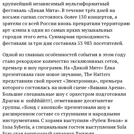
крупнейший независимый мультиформатный
фестиваль «Дикая Мята». В течение трёх дней на
восьми сценах состоялось более 130 концертов, а
зрители со всей России вновь превратили территорию
арт-кэмпа в один из самых ярких музыкальных
городов этого лета. Суммарная проходимость
фестиваля за три дня составила 53 983 посетителей.
Одной из главных особенностей события в этом году
стало рекордное количество эксклюзивных сетов,
премьер и шоу программ. На «Дикой Мяте» Ёлка
презентовала свое новое звучание, The Hatters
представили свой проект «Электроника», премьера
которого состоялась на новой сцене «Вашана Арена».
Большие специальные шоу с оркестром подготовили
Драгни и ssshhhiiittt!, отметившие десятилетие
группы. «Бонд с кнопкой» презентовали шоу в
расширенном составе со струнными и народными
инструментами. С хорами выступили «Рубеж Веков» и
Inna Syberia, а специальным гостем выступления Sula
Fray стал виртуозный гитарист Дидюля.