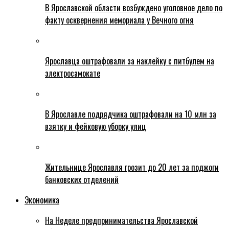
В Ярославской области возбуждено уголовное дело по
факту осквернения мемориала у Вечного огня
Ярославца оштрафовали за наклейку с питбулем на
электросамокате
В Ярославле подрядчика оштрафовали на 10 млн за
взятку и фейковую уборку улиц
Жительнице Ярославля грозит до 20 лет за поджоги
банковских отделений
Экономика
На Неделе предпринимательства Ярославской