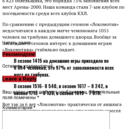
6 823 болельщика, это порядка 75% заполнения всех
мест Арены-2000. Наша команда стала 7-ым клубом по
посещаемости среди всех клубов КХЛ.
По сравнению с предыдущим сезоном «Локомотив»
недосчитался в каждом матче чемпионата 1055
человек на трибунах домашнего дворца. Вообще за
последние 6 сезонов интерес к домашним играм
Читать далее ...
«Локомотива» стабильно падает.
Рекомендуем!
В сезоне 1415 на домашние игры приходило по
Оставить комментарий
8 864 человека, это 97% от заполняемости всех
мест на трибунах.
Leave a Reply
В сезоне 1516- 8 540, в сезоне 1617 – 8 242, в
Ваш адрес email не будет опубликован.
Обязательные
сезоне 1718 – 8 129, в сезоне 1819 – 7 878.
поля помечены
*
Вот так за 6 лет «Локомотив» практически от аншлага
Комментарий
*
на каждом матче дошел до того, что четверть кресел
на каждой игре остаются пустыми.
Вперед