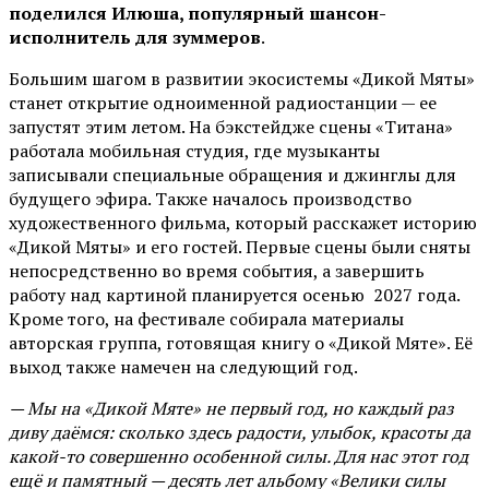
поделился Илюша, популярный шансон-
исполнитель для зуммеров
.
Большим шагом в развитии экосистемы «Дикой Мяты»
станет открытие одноименной радиостанции — ее
запустят этим летом. На бэкстейдже сцены «Титана»
работала мобильная студия, где музыканты
записывали специальные обращения и джинглы для
будущего эфира. Также началось производство
художественного фильма, который расскажет историю
«Дикой Мяты» и его гостей. Первые сцены были сняты
непосредственно во время события, а завершить
работу над картиной планируется осенью 2027 года.
Кроме того, на фестивале собирала материалы
авторская группа, готовящая книгу о «Дикой Мяте». Её
выход также намечен на следующий год.
— Мы на «Дикой Мяте» не первый год, но каждый раз
диву даёмся: сколько здесь радости, улыбок, красоты да
какой-то совершенно особенной силы. Для нас этот год
ещё и памятный — десять лет альбому «Велики силы