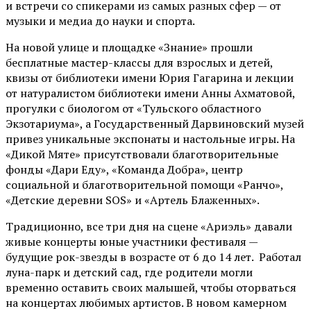
и встречи со спикерами из самых разных сфер — от
музыки и медиа до науки и спорта.
На новой улице и площадке «Знание» прошли
бесплатные мастер-классы для взрослых и детей,
квизы от библиотеки имени Юрия Гагарина и лекции
от
натуралистом
библиотеки имени Анны Ахматовой,
прогулки с биологом от
«Тульского областного
Экзотариума»
, а Государственный Дарвиновский музей
привез уникальные экспонаты и настольные игры. На
«Дикой Мяте» присутствовали благотворительные
фонды «Дари Еду», «Команда Добра», центр
социальной и благотворительной помощи «Ранчо»,
«Детские деревни SOS» и «Артель Блаженных».
Традиционно, все три дня на сцене
«Ариэль»
давали
живые концерты юные участники фестиваля —
будущие рок-звезды в возрасте от 6 до 14 лет. Работал
луна-парк и детский сад, где родители могли
временно оставить своих малышей, чтобы оторваться
на концертах любимых артистов. В новом камерном