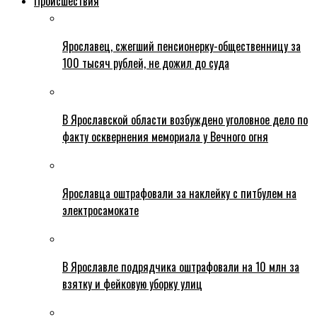
Происшествия
Ярославец, сжегший пенсионерку-общественницу за
100 тысяч рублей, не дожил до суда
В Ярославской области возбуждено уголовное дело по
факту осквернения мемориала у Вечного огня
Ярославца оштрафовали за наклейку с питбулем на
электросамокате
В Ярославле подрядчика оштрафовали на 10 млн за
взятку и фейковую уборку улиц