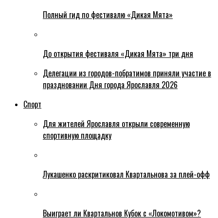
Полный гид по фестивалю «Дикая Мята»
До открытия фестиваля «Дикая Мята» три дня
Делегации из городов-побратимов приняли участие в
праздновании Дня города Ярославля 2026
Спорт
Для жителей Ярославля открыли современную
спортивную площадку
Лукашенко раскритиковал Квартальнова за плей-офф
Выиграет ли Квартальнов Кубок с «Локомотивом»?