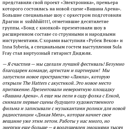
представили свой проект «Электроника», премьера
которого состоялась на новой сцене «Вашана Арена».
Большие специальные шоу с оркестром подготовили
Драгни и ssshhhiiittt!, отметившие десятилетие
группы. «Бонд с кнопкой» презентовали шоу в
расширенном составе со струнными и народными
инструментами. С хорами выступили «Рубеж Веков» и
Inna Syberia, а специальным гостем выступления Sula
Fray стал виртуозный гитарист Дидюля.
— Я счастлив — мы сделали лучший фестиваль! Безумно
благодарен команде, артистам и партнерам! Мы
запустили новое пространство «Лампа», которую
открыли The Hatters с акустикой. Это новое место
притяжение. Презентовали невероятную площадку
«Вашана Арена». А еще мы пели в саду фолка с Елкой,
снимали первые сцены будущего художественного
фильма и записывали с музыкантами ролики для новой
радиостанции «Дикая Мята», которая начнет свое
вещание уже этим летом. Работы у нас много, но
энергии еще больше — я воодушевлен эмоциями тысяч