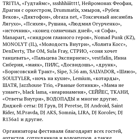
TRITIA, «Гудтаймс», ssshhhiiittt!, Нейромонах Феофан,
Драгни с оркестром, Drummatix, хмыров, «Рубеж
Веков», «Диктофон», obraza net, «Токсичный ансамбль
Лягухо», «Психея», Рушана, «Людмил Огурченко»,
«источник», «конец солнечных дней», «я Софа»,
Manapart, «синдром главного героя», Nomad Punk (KZ),
MONOLYT (IL), «Молодость Внутри», «Лолита Косс»,
DenDerty, The OM, Sula Fray, СТРИО, «соня хочет
танцевать», «Пальцева Экспириенс», vestfalin, Инна
Сиберия, «маяк», ПИЛС, «Досвидошь», «друнк»,
«Борисовский Тракт», Sipe, 3.56 am, SALVADOR, «Шлюз»,
SOULTYLER, «ночь на кухне», Lemium, «котарды»,
ШАТЯ, Jazzhouse Trio, «Рваные ботинки», «Мама не
узнает», black lama, «неаринаменя», СЕЙЙЕС, ТКАНИ,
«Ответы Внутри», ВОДОПАДЫ и многие другие.
Диджей-сеты: DJ Грув, DJ Peretse, DJ Android, Saint
Rider, М.Pravda, DJ AKS, Somnia, LIRA, DJ Korolev, DJ
R136a1 и другие.
Организаторы фестиваля благодарят всех гостей,
артистов, сотрудников и волонтеров, а также