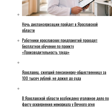
Ночь диспансеризации пройдет в Ярославской
области
Работники ярославских предприятий проходят
бесплатное обучение по проекту
«Производительность труда»
Ярославец, сжегший пенсионерку-общественницу за
100 тысяч рублей, не дожил до суда
В Ярославской области возбуждено уголовное дело по
факту осквернения мемориала у Вечного огня