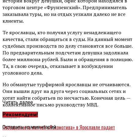
истории вокруг девушки, офис которой находился в
торговом центре «Фрунзенский». Предприниматель
заказывала туры, но на отдых уезжали далеко не все
клиенты.
Те ярославцы, кто получил услугу ненадлежащего
качества, стали обращаться в суды. На данный момент
судебных производств по делу становится все больше.
По предварительным подсчетам девушка задолжала
более миллиона рублей. Были и обращения в полицию.
Та, в свою очередь, отказывает в возбуждении
уголовного дела.
Но обманутые турфирмой ярославцы не отчаиваются.
Они вышли друг на друга через социальных сетях и
хотят найти собратьев по несчастью. Конечная цель —
Читать далее ...
коллективное письмо руководству МВД.
Рекомендуем!
Вперед
Посещаемость матчей «Локомотива» в Ярославле падает
Оставить комментарий