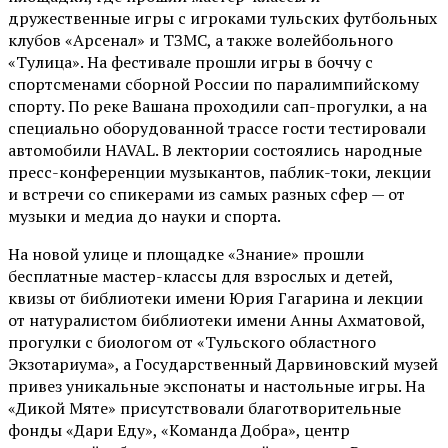
дружественные игры с игроками тульских футбольных
клубов «Арсенал» и ТЗМС, а также волейбольного
«Тулица». На фестивале прошли игры в боччу с
спортсменами сборной России по паралимпийскому
спорту. По реке Вашана проходили сап-прогулки, а на
специально оборудованной трассе гости тестировали
автомобили HAVAL. В лектории состоялись народные
пресс-конференции музыкантов, паблик-токи, лекции
и встречи со спикерами из самых разных сфер — от
музыки и медиа до науки и спорта.
На новой улице и площадке «Знание» прошли
бесплатные мастер-классы для взрослых и детей,
квизы от библиотеки имени Юрия Гагарина и лекции
от
натуралистом
библиотеки имени Анны Ахматовой,
прогулки с биологом от
«Тульского областного
Экзотариума»
, а Государственный Дарвиновский музей
привез уникальные экспонаты и настольные игры. На
«Дикой Мяте» присутствовали благотворительные
фонды «Дари Еду», «Команда Добра», центр