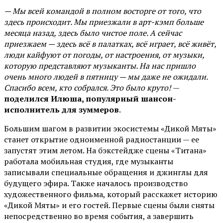
— Мы всей командой в полном восторге от того, что
здесь происходит. Мы приезжали в арт-кэмп больше
месяца назад, здесь было чистое поле. А сейчас
приезжаем — здесь всё в палатках, всё играет, всё живёт,
люди кайфуют от погоды, от настроения, от музыки,
которую представляют музыканты. На нас пришло
очень много людей в пятницу — мы даже не ожидали.
Спасибо всем, кто собрался. Это было круто!
—
поделился Илюша, популярный шансон-
исполнитель для зуммеров
.
Большим шагом в развитии экосистемы «Дикой Мяты»
станет открытие одноименной радиостанции — ее
запустят этим летом. На бэкстейдже сцены «Титана»
работала мобильная студия, где музыканты
записывали специальные обращения и джинглы для
будущего эфира. Также началось производство
художественного фильма, который расскажет историю
«Дикой Мяты» и его гостей. Первые сцены были сняты
непосредственно во время события, а завершить