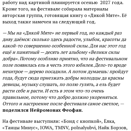
работу над картиной планируется осенью 2027 года.
Кроме того, на фестивале собирала материалы
авторская группа, готовящая книгу о «Дикой Мяте». Её
выход также намечен на следующий год.
— Мы на «Дикой Мяте» не первый год, но каждый раз
диву даёмся: сколько здесь радости, улыбок, красоты да
какой-то совершенно особенной силы. Для нас этот год
ещё и памятный — десять лет альбому «Велики силы
добра». Потому особливо приятно, что на фестивальном
поле появилась ель в честь этого юбилея. Дело-то вроде
нехитрое — дерево посадили. А потом думаешь: пройдут
года, будут сюда приезжать добры молодцы да красны
девицы, музыку слушать, по полю гулять, а ель будет
расти себе и расти. И есть в этом что-то очень
правильное, потому что добро должно укореняться.
Оттого и настроение после фестиваля самое светлое,
—
поделился Нейромонах Феофан.
На фестивале выступили: «Бонд с кнопкой», Ёлка,
«Танцы Минус», IOWA, TMNV, polnalyubvi, Найк Борзов,