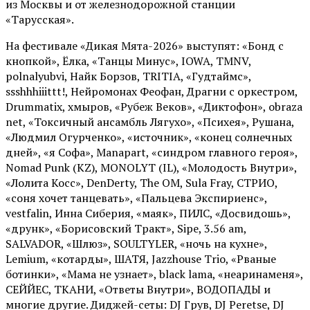
из Москвы и от железнодорожной станции
«Тарусская».
На фестивале «Дикая Мята-2026» выступят: «Бонд с
кнопкой», Ёлка, «Танцы Минус», IOWA, TMNV,
polnalyubvi, Найк Борзов, TRITIA, «Гудтаймс»,
ssshhhiiittt!, Нейромонах Феофан, Драгни с оркестром,
Drummatix, хмыров, «Рубеж Веков», «Диктофон», obraza
net, «Токсичный ансамбль Лягухо», «Психея», Рушана,
«Людмил Огурченко», «источник», «конец солнечных
дней», «я Софа», Manapart, «синдром главного героя»,
Nomad Punk (KZ), MONOLYT (IL), «Молодость Внутри»,
«Лолита Косс», DenDerty, The OM, Sula Fray, СТРИО,
«соня хочет танцевать», «Пальцева Экспириенс»,
vestfalin, Инна Сиберия, «маяк», ПИЛС, «Досвидошь»,
«друнк», «Борисовский Тракт», Sipe, 3.56 am,
SALVADOR, «Шлюз», SOULTYLER, «ночь на кухне»,
Lemium, «котарды», ШАТЯ, Jazzhouse Trio, «Рваные
ботинки», «Мама не узнает», black lama, «неаринаменя»,
СЕЙЙЕС, ТКАНИ, «Ответы Внутри», ВОДОПАДЫ и
многие другие. Диджей-сеты: DJ Грув, DJ Peretse, DJ