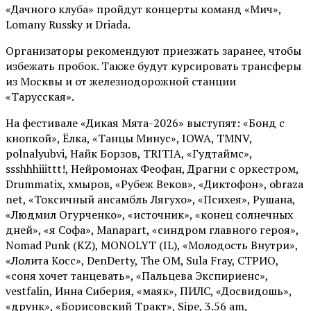
«Дачного клуба» пройдут концерты команд «Мич»,
Lomany Russky и Driada.
Организаторы рекомендуют приезжать заранее, чтобы
избежать пробок. Также будут курсировать трансферы
из Москвы и от железнодорожной станции
«Тарусская».
На фестивале «Дикая Мята-2026» выступят: «Бонд с
кнопкой», Ёлка, «Танцы Минус», IOWA, TMNV,
polnalyubvi, Найк Борзов, TRITIA, «Гудтаймс»,
ssshhhiiittt!, Нейромонах Феофан, Драгни с оркестром,
Drummatix, хмыров, «Рубеж Веков», «Диктофон», obraza
net, «Токсичный ансамбль Лягухо», «Психея», Рушана,
«Людмил Огурченко», «источник», «конец солнечных
дней», «я Софа», Manapart, «синдром главного героя»,
Nomad Punk (KZ), MONOLYT (IL), «Молодость Внутри»,
«Лолита Косс», DenDerty, The OM, Sula Fray, СТРИО,
«соня хочет танцевать», «Пальцева Экспириенс»,
vestfalin, Инна Сиберия, «маяк», ПИЛС, «Досвидошь»,
«друнк», «Борисовский Тракт», Sipe, 3.56 am,