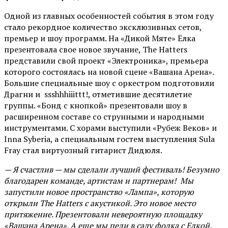
Одной из главных особенностей события в этом году
стало рекордное количество эксклюзивных сетов,
премьер и шоу программ. На «Дикой Мяте» Ёлка
презентовала свое новое звучание, The Hatters
представили свой проект «Электроника», премьера
которого состоялась на новой сцене «Вашана Арена».
Большие специальные шоу с оркестром подготовили
Драгни и ssshhhiiittt!, отметившие десятилетие
группы. «Бонд с кнопкой» презентовали шоу в
расширенном составе со струнными и народными
инструментами. С хорами выступили «Рубеж Веков» и
Inna Syberia, а специальным гостем выступления Sula
Fray стал виртуозный гитарист Дидюля.
— Я счастлив — мы сделали лучший фестиваль! Безумно
благодарен команде, артистам и партнерам! Мы
запустили новое пространство «Лампа», которую
открыли The Hatters с акустикой. Это новое место
притяжение. Презентовали невероятную площадку
«Вашана Арена». А еще мы пели в саду фолка с Елкой,