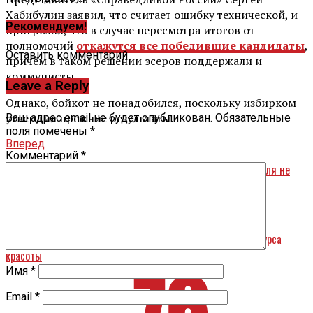
Хабибулин заявил, что считает ошибку технической, и
Рекомендуем!
пригрозил, что в случае пересмотра итогов от
полномочий
откажутся все победившие кандидаты
,
Оставить комментарий
причём в таком решении эсеров поддержали и
коммунисты.
Leave a Reply
Однако, бойкот не понадобился, поскольку избирком
утвердил прежние результаты.
Ваш адрес email не будет опубликован.
Обязательные
поля помечены
*
Вперед
Комментарий
*
Чиновника с непогашенной судимостью из мэрии Ярославля не
увольняли
Назад
Ярославна стала полуфиналисткой международного конкурса
красоты
Имя
*
Email
*