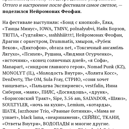
Оттого и настроение после фестиваля самое светлое,
—
поделился Нейромонах Феофан.
На фестивале выступили: «Бонд с кнопкой», Ёлка,
«Танцы Минус», IOWA, TMNV, polnalyubvi, Найк Борзов,
TRITIA, «Гудтаймс», ssshhhiiittt!, Нейромонах Феофан,
Драгни с оркестром, Drummatix, хмыров, «Рубеж
Веков», «Диктофон», obraza net, «Токсичный ансамбль
Лягухо», «Психея», Рушана, «Людмил Огурченко»,
«источник», «конец солнечных дней», «я Софа»,
Manapart, «синдром главного героя», Nomad Punk (KZ),
MONOLYT (IL), «Молодость Внутри», «Лолита Косс»,
DenDerty, The OM, Sula Fray, СТРИО, «соня хочет
танцевать», «Пальцева Экспириенс», vestfalin, Инна
Сиберия, «маяк», ПИЛС, «Досвидошь», «друнк»,
«Борисовский Тракт», Sipe, 3.56 am, SALVADOR, «Шлюз»,
SOULTYLER, «ночь на кухне», Lemium, «котарды»,
ШАТЯ, Jazzhouse Trio, «Рваные ботинки», «Мама не
узнает», black lama, «неаринаменя», СЕЙЙЕС, ТКАНИ,
«Ответы Внутри», ВОДОПАДЫ и многие другие.