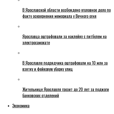
В Ярославской области возбуждено уголовное дело по
факту осквернения мемориала у Вечного огня
Ярославца оштрафовали за наклейку с питбулем на
электросамокате
В Ярославле подрядчика оштрафовали на 10 млн за
взятку и фейковую уборку улиц
Жительнице Ярославля грозит до 20 лет за поджоги
банковских отделений
Экономика