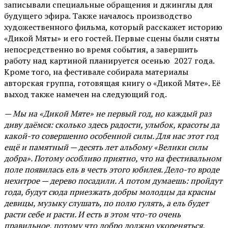
записывали специальные обращения и джинглы для
будущего эфира. Также началось производство
художественного фильма, который расскажет историю
«Дикой Мяты» и его гостей. Первые сцены были сняты
непосредственно во время события, а завершить
работу над картиной планируется осенью 2027 года.
Кроме того, на фестивале собирала материалы
авторская группа, готовящая книгу о «Дикой Мяте». Её
выход также намечен на следующий год.
— Мы на «Дикой Мяте» не первый год, но каждый раз
диву даёмся: сколько здесь радости, улыбок, красоты да
какой-то совершенно особенной силы. Для нас этот год
ещё и памятный — десять лет альбому «Велики силы
добра». Потому особливо приятно, что на фестивальном
поле появилась ель в честь этого юбилея. Дело-то вроде
нехитрое — дерево посадили. А потом думаешь: пройдут
года, будут сюда приезжать добры молодцы да красны
девицы, музыку слушать, по полю гулять, а ель будет
расти себе и расти. И есть в этом что-то очень
правильное, потому что добро должно укореняться.